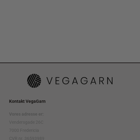
Kontakt VegaGarn
Vores adresse er:
Vendersgade 26C
7000 Fredericia
CVR nr. 36593989