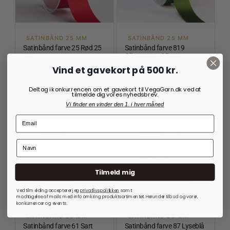
SATINBÅND 25 MM
SATINBÅND 25 MM
Satinbånd farve 25 Rød 25
Satinbånd farve 819
mm
Olivengrøn - 25 mm
Vind et gavekort på 500 kr.
14,00
kr.
14,00
kr.
På lager
På lager
Deltag i konkurrencen om et gavekort til VegaGarn.dk ved at
tilmelde dig vores nyhedsbrev.
Vi finder en vinder den 1. i hver måned
Tilmeld mig
Ved tilmelding accepterer jeg
privatlivspolitkken
samt
modtagelse af mails med info omkring produktsortimentet. Herunder tilbud og varer,
konkurrencer og events.
SATINBÅND 25 MM
SATINBÅND 25 MM
Satinbånd farve 61 Sart
Satinbånd farve 87 Lyseblå