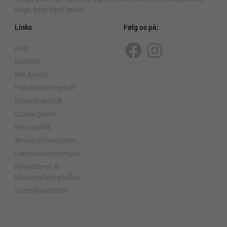
dage, hvor byen fester.
Links
Følg os på:
Kurv
F
I
Kontakt
a
n
Min Konto
c
s
Handelsbetingelser
Privatlivspolitik
e
t
Cookie politik
b
a
Returpolitik
o
g
Ansvarsfraskrivelse
o
r
Fortrydelsesformular
Nyhedsbrev &
k
a
Markedsføringsvilkår
m
Vores levandører