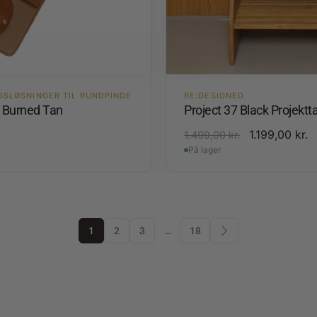
GSLØSNINGER TIL RUNDPINDE
RE:DESIGNED
4 Burned Tan
Project 37 Black Projektt
.
1.199,00
kr.
1.499,00
kr.
På lager
1
2
3
…
18