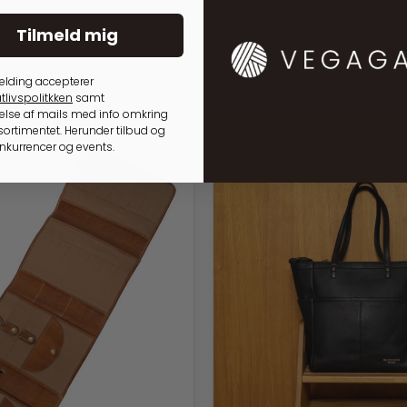
Tilmeld mig
elding accepterer
tlivspolitkken
samt
lse af mails med info omkring
ortimentet. Herunder tilbud og
onkurrencer og events.