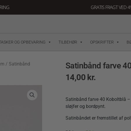
ERING
GRATIS FRAGT VED 49
TASKER OG OPBEVARING
TILBEHØR
OPSKRIFTER
B
Satinbånd farve 4
mm
/ Satinbånd
14,00
kr.
Satinbånd farve 40 Koboltblå – 
sløjfer og bordpynt.
Satinbåndet er fremstillet af p