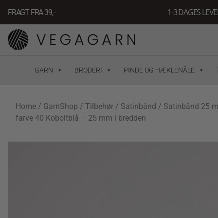
Gå
1-3 DAGES LEV
FRAGT FRA 39, -
til
indholdet
GARN
BRODERI
PINDE OG HÆKLENÅLE
Home
/
GarnShop
/
Tilbehør
/
Satinbånd
/
Satinbånd 25 
farve 40 Koboltblå – 25 mm i bredden