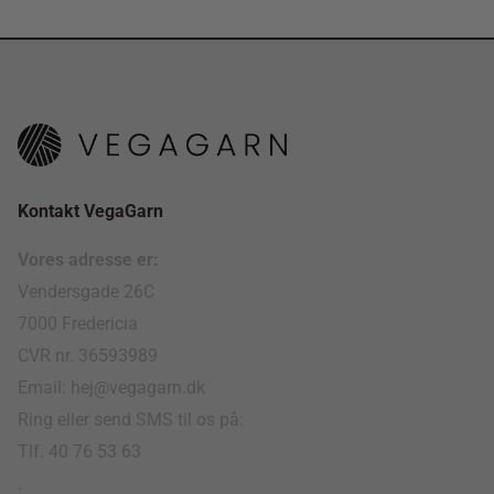
Kontakt VegaGarn
Vores adresse er:
Vendersgade 26C
7000 Fredericia
CVR nr. 36593989
Email: hej@vegagarn.dk
Ring eller send SMS til os på:
Tlf. 40 76 53 63
.