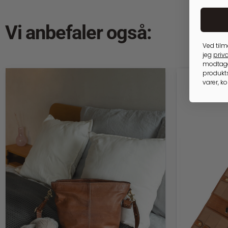
Vi anbefaler også:
Ved tilm
jeg
priva
modtage
produkts
varer, k