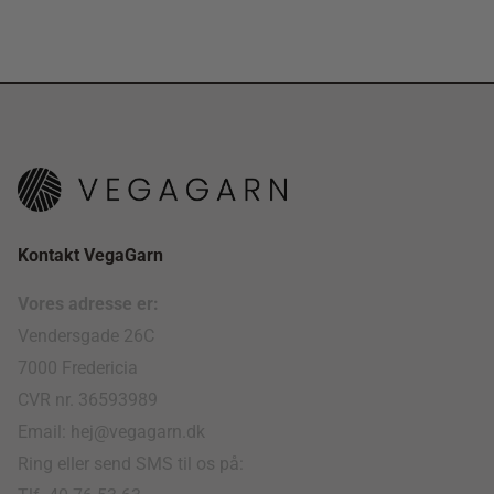
Kontakt VegaGarn
Vores adresse er:
Vendersgade 26C
7000 Fredericia
CVR nr. 36593989
Email: hej@vegagarn.dk
Ring eller send SMS til os på: