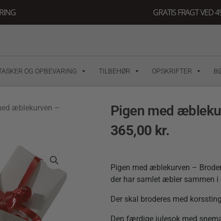
ERING
GRATIS FRAGT VED 49
TASKER OG OPBEVARING
TILBEHØR
OPSKRIFTER
B
Pigen med æblekur
med æblekurven –
365,00
kr.
Pigen med æblekurven – Broderi
der har samlet æbler sammen i 
Der skal broderes med korsstin
Den færdige julesok med snema