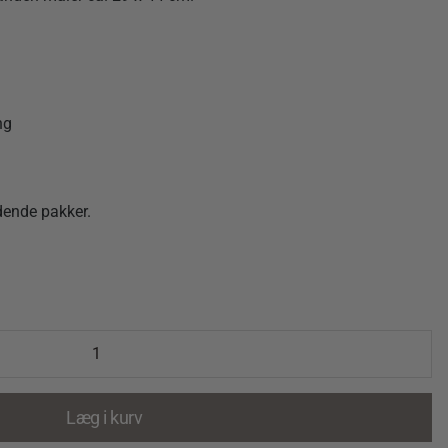
ng
dende pakker.
Læg i kurv