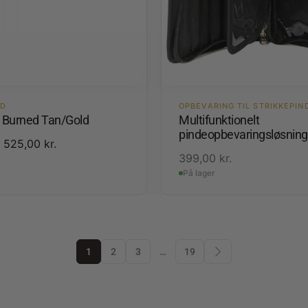
ED
OPBEVARING TIL STRIKKEPIN
3 Burned Tan/Gold
Multifunktionelt
pindeopbevaringsløsning
525,00
kr.
399,00
kr.
På lager
1
2
3
…
19