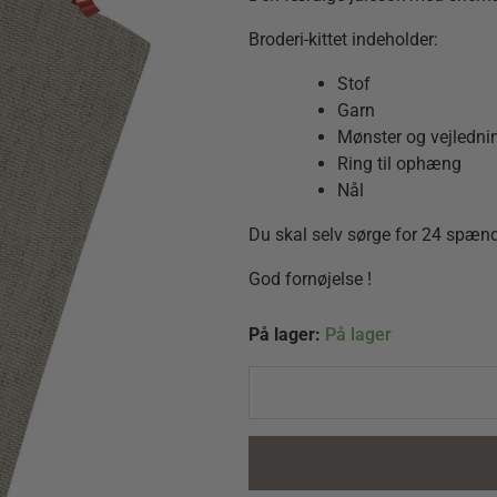
Broderi-kittet indeholder:
Stof
Garn
Mønster og vejledni
Ring til ophæng
Nål
Du skal selv sørge for 24 spæn
God fornøjelse !
Pigen
På lager:
På lager
med
æblekurven
-
Broderikit
quantity