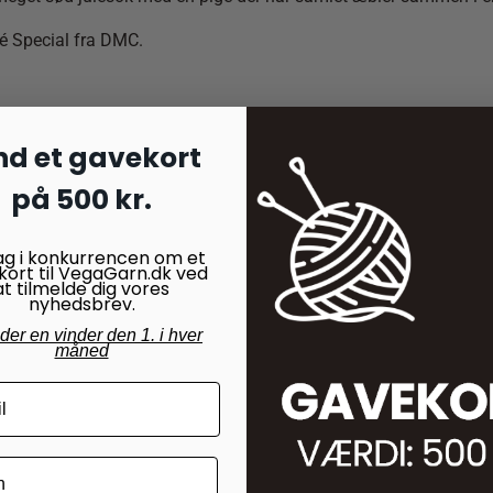
é Special fra DMC.
nd et gavekort
på 500 kr.
ag i konkurrencen om et
kort til VegaGarn.dk ved
at tilmelde dig vores
nyhedsbrev.
nder en vinder den 1. i hver
måned