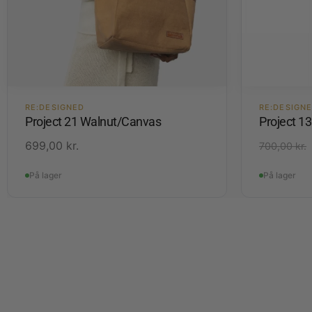
RE:DESIGNED
RE:DESIGN
Project 21 Walnut/Canvas
Project 1
699,00
kr.
700,00
kr.
På lager
På lager