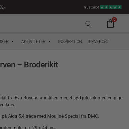
9,-
0
ØGER
AKTIVITETER
INSPIRATION
GAVEKORT
ven – Broderikit
kit fra Eva Rosenstand til en meget sød julesok med en pige
en kurv.
g på Aida 5,4 tråde med Mouliné Special fra DMC.
nden måler ca. 29 x 44 cm.