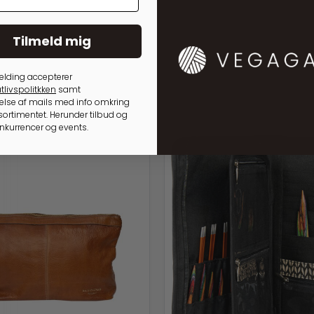
Tilmeld mig
elding accepterer
tlivspolitkken
samt
lse af mails med info omkring
ortimentet. Herunder tilbud og
onkurrencer og events.