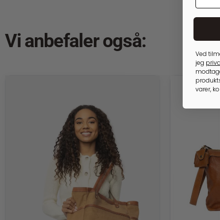
Vi anbefaler også:
Ved tilm
jeg
priva
modtage
produkts
varer, k