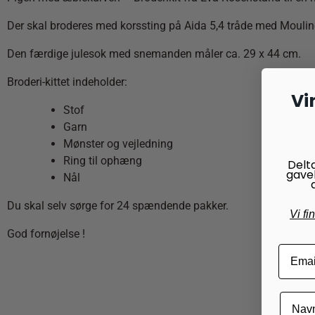
Der skal broderes med korssting på Aida 5,4 tråde med Moulin
Den færdige julesok med snemanden måler ca. 29 x 44 cm.
Broderi-kittet indeholder:
Vi
Stof
Garn
Mønster og vejledning
Ring til ophæng
Delt
gave
Nål
Du skal selv sørge for 24 spændende pakker.
Vi fi
God fornøjelse !