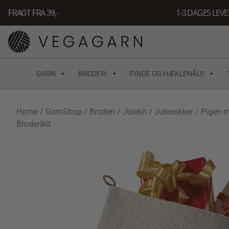
Gå
1-3 DAGES LEV
FRAGT FRA 39, -
til
indholdet
GARN
BRODERI
PINDE OG HÆKLENÅLE
Home
/
GarnShop
/
Broderi
/
Julekit
/
Julesokker
/ Pigen 
Broderikit