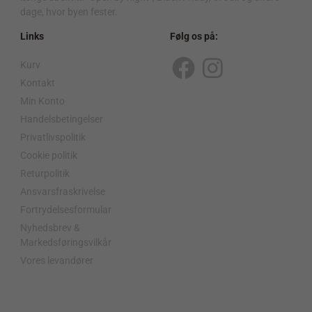
dage, hvor byen fester.
Links
Følg os på:
Kurv
F
I
Kontakt
a
n
Min Konto
c
s
Handelsbetingelser
Privatlivspolitik
e
t
Cookie politik
b
a
Returpolitik
o
g
Ansvarsfraskrivelse
o
r
Fortrydelsesformular
Nyhedsbrev &
k
a
Markedsføringsvilkår
m
Vores levandører