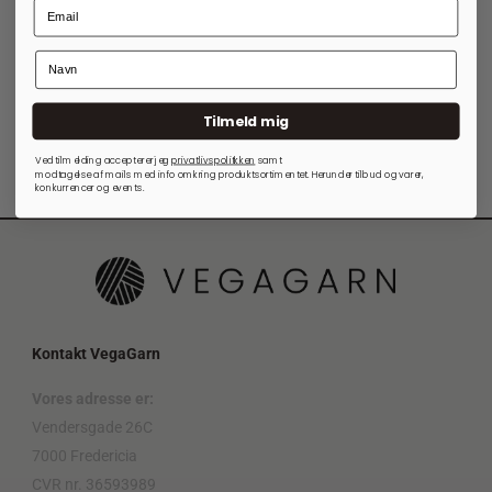
Tilmeld mig
Ved tilmelding accepterer jeg
privatlivspolitkken
samt
modtagelse af mails med info omkring produktsortimentet. Herunder tilbud og varer,
konkurrencer og events.
Kontakt VegaGarn
Vores adresse er:
Vendersgade 26C
7000 Fredericia
CVR nr. 36593989