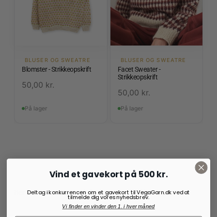
BLUSER OG SWEATRE
BLUSER OG SWEATRE
Blomster - Strikkeopskrift
Facet Sweater -
Strikkeopskrift
50,00
kr.
50,00
kr.
På lager
På lager
Vind et gavekort på 500 kr.
Her finder du vores modeller i garnet Tvinni fra Isager Garn
Deltag i konkurrencen om et gavekort til VegaGarn.dk ved at
tilmelde dig vores nyhedsbrev.
Vi finder en vinder den 1. i hver måned