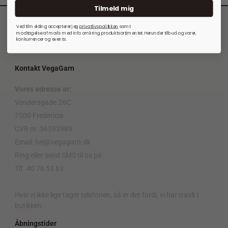
Tilmeld mig
Ved tilmelding accepterer jeg
privatlivspolitkken
samt
modtagelse af mails med info omkring produktsortimentet. Herunder tilbud og varer,
konkurrencer og events.
Kontakt VegaGarn
Vores adresse er:
Vendersgade 26C
7000 Fredericia
CVR nr. 36593989
Email: hej@vegagarn.dk
Ring eller send SMS til os på:
Tlf. 40 76 53 63
.
Hvis vi ikke lige tager telefonen, så er det fordi, vi har travlt i
butikken.
Åbningstider