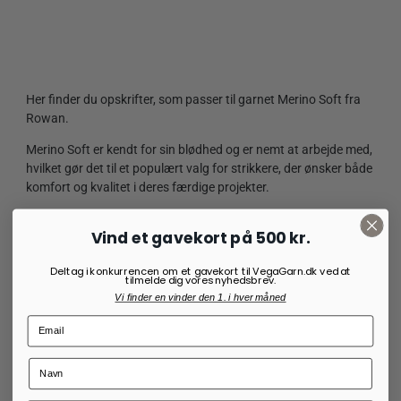
Her finder du opskrifter, som passer til garnet Merino Soft fra
Rowan.
Merino Soft er kendt for sin blødhed og er nemt at arbejde med,
hvilket gør det til et populært valg for strikkere, der ønsker både
komfort og kvalitet i deres færdige projekter.
Vind et gavekort på 500 kr.
Deltag i konkurrencen om et gavekort til VegaGarn.dk ved at
tilmelde dig vores nyhedsbrev.
Vi finder en vinder den 1. i hver måned