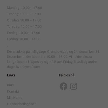
Mandag: 10.00 – 17.00
Tirsdag: 10.00 – 17.00
Onsdag: 10.00 – 17.00
Torsdag: 10.00 – 17.00
Fredag: 10.00 – 17.00
Lørdag: 10.00 – 14.00
.
Der er lukket på helligdage, Grundlovsdag og 24. december. 31.
December er der åbent fra 10.00 – 13.00. Vi holder ekstra
længe åbent til “Open by night”, Black Friday, 5. Juli og andre
dage, hvor byen fester.
Links
Følg os på:
Kurv
F
I
Kontakt
a
n
Min Konto
c
s
Handelsbetingelser