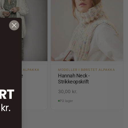
 I BØRSTET ALPAKKA
MODELLER I BØRSTET ALPAKKA
Kløverjakke
Hannah Neck -
Strikkeopskrift
.
30,00
kr.
På lager