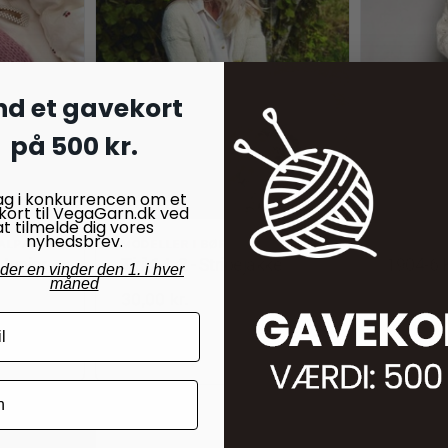
nd et gavekort
på 500 kr.
ag i konkurrencen om et
kort til VegaGarn.dk ved
at tilmelde dig vores
nyhedsbrev.
 ALPAKKA
MODELLER I BØRSTET ALPAKKA
MODELLER
Junior
Tiril 14_2 - Stripejakke
1904-6 
nder en vinder den 1. i hver
måned
30,00
kr.
20,00
kr
På lager
På lager