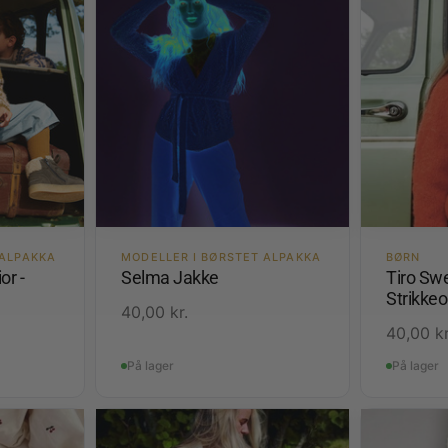
 ALPAKKA
MODELLER I BØRSTET ALPAKKA
BØRN
or -
Selma Jakke
Tiro Swe
Strikkeo
40,00
kr.
40,00
kr
På lager
På lager