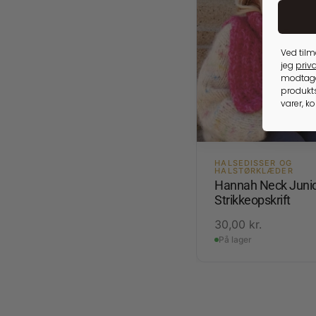
Ved tilm
jeg
priva
modtage
produkts
varer, k
HALSEDISSER OG
HALSTØRKLÆDER
Hannah Neck Junio
Strikkeopskrift
30,00
kr.
På lager