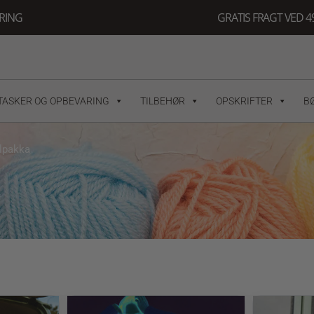
ERING
GRATIS FRAGT VED 49
TASKER OG OPBEVARING
TILBEHØR
OPSKRIFTER
B
Alpakka