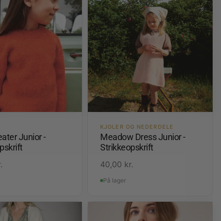
KJOLER OG NEDERDELE
ater Junior -
Meadow Dress Junior -
pskrift
Strikkeopskrift
.
40,00
kr.
På lager