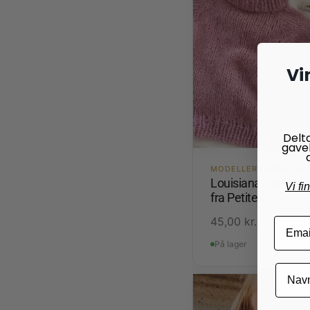
Vi
Delt
gave
MODELLER I BØRSTET
Louisiana Sweater 
Vi fi
fra PetiteKnit
45,00
kr.
På lager