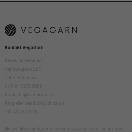
Kontakt VegaGarn
Vores adresse er:
Vendersgade 26C
7000 Fredericia
CVR nr. 36593989
Email: hej@vegagarn.dk
Ring eller send SMS til os på:
Tlf. 40 76 53 63
.
Hvis vi ikke lige tager telefonen, så er det fordi, vi har travlt