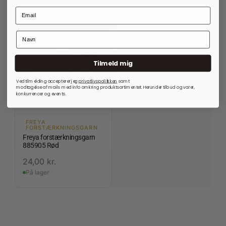
Tilmeld mig
Ved tilmelding accepterer jeg
privatlivspolitkken
samt
modtagelse af mails med info omkring produktsortimentet. Herunder tilbud og varer,
konkurrencer og events.
FREYA
FORSTÆRKNINGSGARN
Freya forstærkningsgarn
885905 Rød
24,00
kr.
På lager