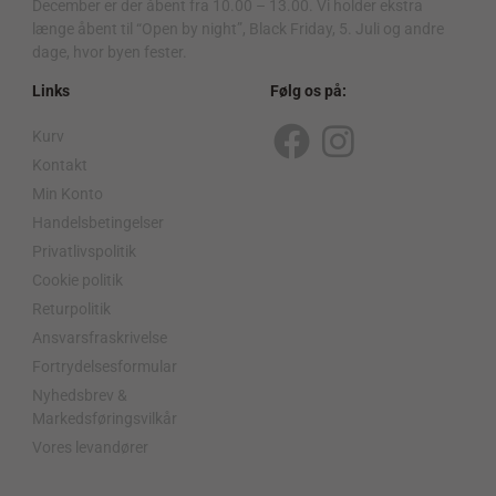
December er der åbent fra 10.00 – 13.00. Vi holder ekstra
længe åbent til “Open by night”, Black Friday, 5. Juli og andre
dage, hvor byen fester.
Links
Følg os på:
Kurv
F
I
Kontakt
a
n
Min Konto
c
s
Handelsbetingelser
Privatlivspolitik
e
t
Cookie politik
b
a
Returpolitik
o
g
Ansvarsfraskrivelse
o
r
Fortrydelsesformular
Nyhedsbrev &
k
a
Markedsføringsvilkår
m
Vores levandører