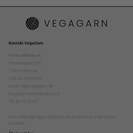
Kontakt VegaGarn
Vores adresse er:
Vendersgade 26C
7000 Fredericia
CVR nr. 36593989
Email: hej@vegagarn.dk
Ring eller send SMS til os på:
Tlf. 40 76 53 63
.
Hvis vi ikke lige tager telefonen, så er det fordi, vi har travlt i
butikken.