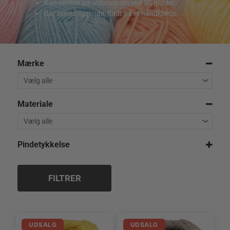
Kan vaskes på uldprogram ved 30 grader.
Bør tørres liggende, fladt på et håndklæde.
Mærke
Materiale
Pindetykkelse
3,5 mm
FILTRER
UDSALG
UDSALG