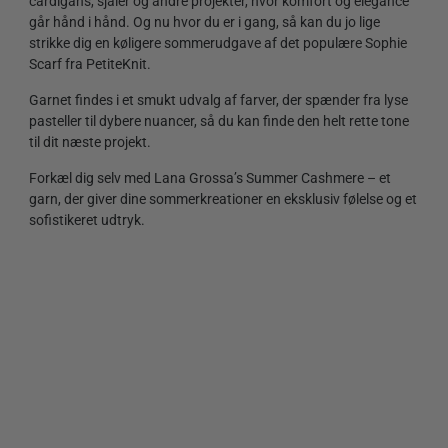
cardigans, sjaler og andre projekter, hvor komfort og elegance
går hånd i hånd. Og nu hvor du er i gang, så kan du jo lige
strikke dig en køligere sommerudgave af det populære Sophie
Scarf fra PetiteKnit.
Garnet findes i et smukt udvalg af farver, der spænder fra lyse
pasteller til dybere nuancer, så du kan finde den helt rette tone
til dit næste projekt.
Forkæl dig selv med Lana Grossa’s Summer Cashmere – et
garn, der giver dine sommerkreationer en eksklusiv følelse og et
sofistikeret udtryk.