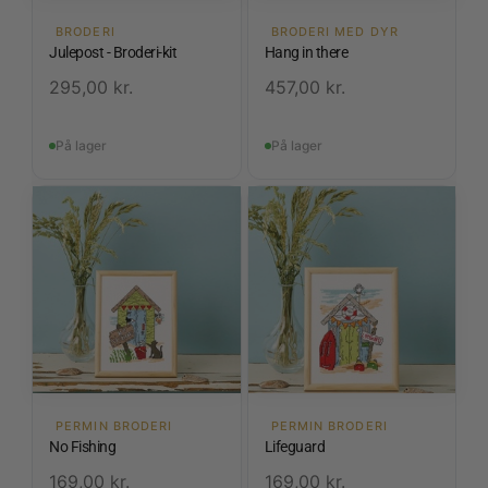
BRODERI
BRODERI MED DYR
Julepost - Broderi-kit
Hang in there
295,00
kr.
457,00
kr.
På lager
På lager
PERMIN BRODERI
PERMIN BRODERI
No Fishing
Lifeguard
169,00
kr.
169,00
kr.