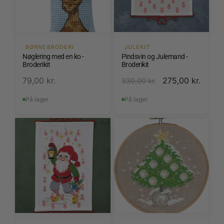
BØRNEBRODERI
JULEKIT
Nøglering med en ko -
Pindsvin og Julemand -
Broderikit
Broderikit
79,00
kr.
275,00
kr.
330,00
kr.
På lager
På lager