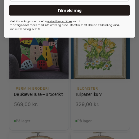
På lager
På lager
Tilmeld mig
Ved tilmelding accepterer jeg
privatlivspolitkken
samt
modtagelse af mails med info omkring produktsortimentet. Herunder tilbud og varer,
konkurrencer og events.
PERMIN BRODERI
BLOMSTER
De Skæve Huse – Broderikit
Tulipaner i kurv
569,00
kr.
329,00
kr.
På lager
På lager