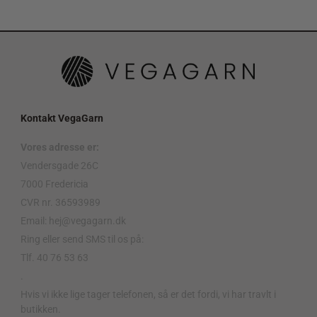
Kontakt VegaGarn
Vores adresse er:
Vendersgade 26C
7000 Fredericia
CVR nr. 36593989
Email: hej@vegagarn.dk
Ring eller send SMS til os på:
Tlf. 40 76 53 63
.
Hvis vi ikke lige tager telefonen, så er det fordi, vi har travlt i
butikken.