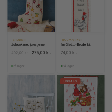
BRODERI
BOGMÆRKER
Julesok med julestjerner
I'm Glad... - Broderikit
275,00
kr.
74,00
kr.
402,00
kr.
På lager
På lager
UDSALG