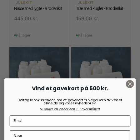
JULEKIT
JULEKIT
Nisse med lygte - Broderikit
Træ med kugler - Broderikit
445,00
kr.
159,00
kr.
På lager
På lager
Vind et gavekort på 500 kr.
Deltag i konkurrencen om et gavekort til VegaGarn.dk ved at
tilmelde dig vores nyhedsbrev.
Vi finder en vinder den 1. i hver måned
JULEKIT
JULEKIT
Håndklæder med julegrise -
Håndklæder med nissehuer
Broderikit
- Broderikit
225,00
kr.
225,00
kr.