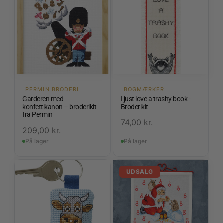
PERMIN BRODERI
BOGMÆRKER
Garderen med
I just love a trashy book -
konfettikanon – broderikit
Broderikit
fra Permin
74,00
kr.
209,00
kr.
På lager
På lager
UDSALG