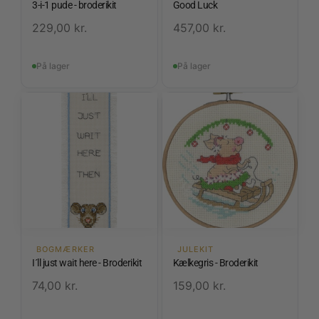
3-i-1 pude - broderikit
Good Luck
229,00
kr.
457,00
kr.
På lager
På lager
BOGMÆRKER
JULEKIT
I´ll just wait here - Broderikit
Kælkegris - Broderikit
74,00
kr.
159,00
kr.