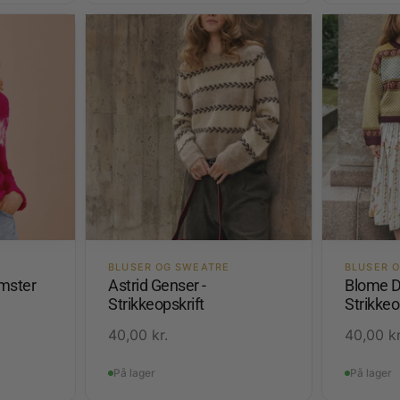
BLUSER OG SWEATRE
BLUSER 
mster
Astrid Genser -
Blome D
Strikkeopskrift
Strikkeo
40,00
kr.
40,00
kr
På lager
På lager