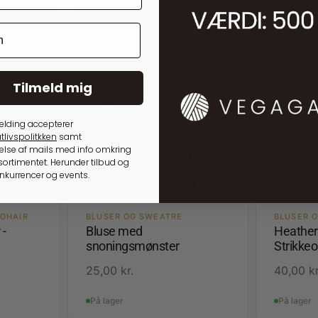
Tilmeld mig
elding accepterer
tlivspolitkken
samt
lse af mails med info omkring
ortimentet. Herunder tilbud og
onkurrencer og events.
OHAIR
BLUSER OG SWEATRE
BLUSER 
 -
Bluse med
Heather
snoningsmønster
Strikkeo
25,00
kr.
40,00
kr
På lager
På lager