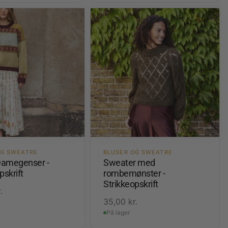
OG SWEATRE
BLUSER OG SWEATRE
amegenser -
Sweater med
pskrift
rombemønster -
Strikkeopskrift
.
35,00
kr.
På lager