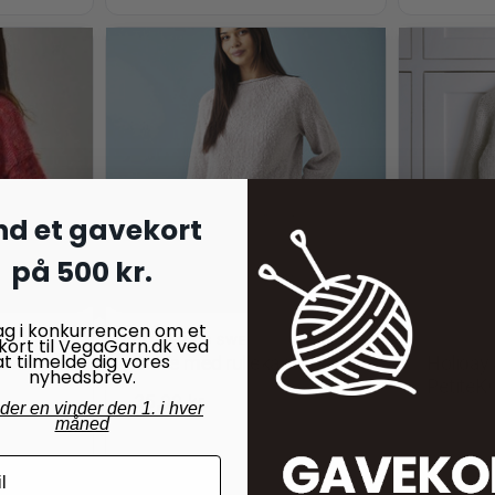
nd et gavekort
på 500 kr.
ag i konkurrencen om et
BLUSER OG SWEATRE
BLUSER 
kort til VegaGarn.dk ved
at tilmelde dig vores
s
Bluse med rullekant
Holiday
nyhedsbrev.
PetiteKn
35,00
kr.
nder en vinder den 1. i hver
45,00
kr
måned
På lager
På lager