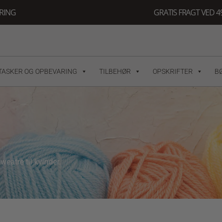
ERING
GRATIS FRAGT VED 49
TASKER OG OPBEVARING
TILBEHØR
OPSKRIFTER
B
weatre til kvinder.