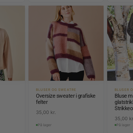
BLUSER OG SWEATRE
BLUSER 
Oversize sweater i grafiske
Bluse me
felter
glatstri
Strikkeo
35,00
kr.
35,00
kr
På lager
På lager