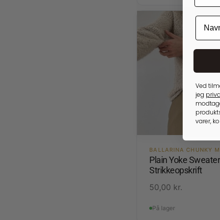
Ved tilm
jeg
priva
modtage
produkts
varer, k
BALLARINA CHUNKY M
Plain Yoke Sweater
Strikkeopskrift
50,00
kr.
På lager