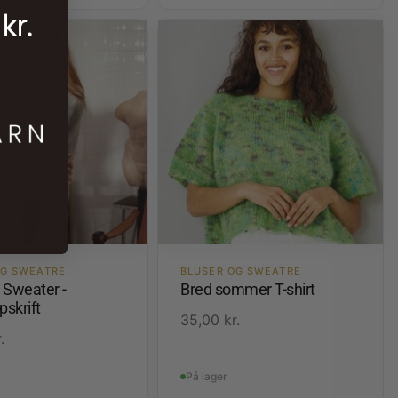
OG SWEATRE
BLUSER OG SWEATRE
 Sweater -
Bred sommer T-shirt
pskrift
35,00
kr.
.
På lager