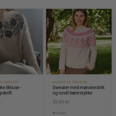
OG SWEATRE
BLUSER OG SWEATRE
ke Blouse -
Sweater med mønsterstrik
pskrift
og rundt bærestykke
.
35,00
kr.
På lager