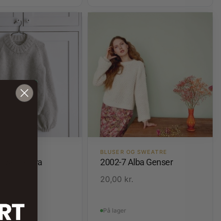
OG SWEATRE
BLUSER OG SWEATRE
 Sweater fra
2002-7 Alba Genser
it
20,00
kr.
.
På lager