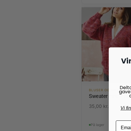
Vi
Delt
BLUSER OG SWEATRE
gave
Sweater med V-hal
35,00
kr.
Vi fi
På lager