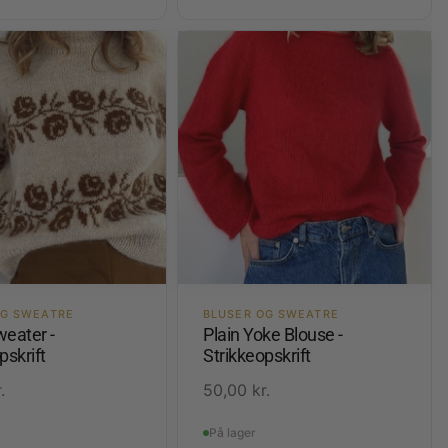
OG SWEATRE
BLUSER OG SWEATRE
weater -
Plain Yoke Blouse -
pskrift
Strikkeopskrift
.
50,00
kr.
På lager