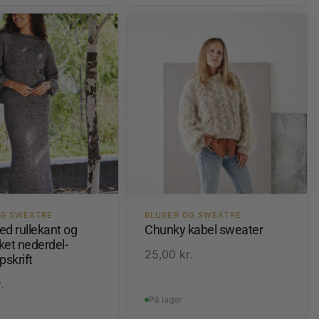
OG SWEATRE
BLUSER OG SWEATRE
d rullekant og
Chunky kabel sweater
kket nederdel-
25,00
kr.
pskrift
.
På lager