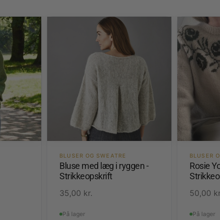
BLUSER OG SWEATRE
BLUSER 
Bluse med læg i ryggen -
Rosie Yo
Strikkeopskrift
Strikkeo
35,00
kr.
50,00
kr
På lager
På lager