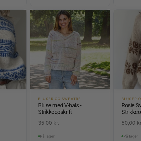
BLUSER OG SWEATRE
BLUSER 
Bluse med V-hals -
Rosie S
Strikkeopskrift
Strikkeo
35,00
kr.
50,00
kr
På lager
På lager