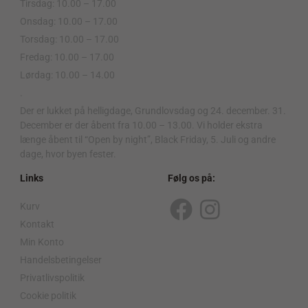
Tirsdag: 10.00 – 17.00
Onsdag: 10.00 – 17.00
Torsdag: 10.00 – 17.00
Fredag: 10.00 – 17.00
Lørdag: 10.00 – 14.00
.
Der er lukket på helligdage, Grundlovsdag og 24. december. 31.
December er der åbent fra 10.00 – 13.00. Vi holder ekstra
længe åbent til “Open by night”, Black Friday, 5. Juli og andre
dage, hvor byen fester.
Links
Følg os på:
Kurv
F
I
Kontakt
a
n
Min Konto
c
s
Handelsbetingelser
Privatlivspolitik
e
t
Cookie politik