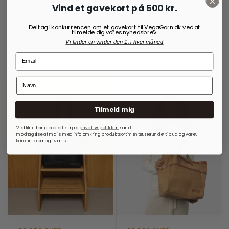
Vind et gavekort på 500 kr.
RE:DESIGNED
OPBEVARINGSLØSNINGER
TIL RUNDPINDE
Project 2 Crossover Walnut
Project 14 Burned Tan
Deltag i konkurrencen om et gavekort til VegaGarn.dk ved at
tilmelde dig vores nyhedsbrev.
999,00
kr.
699,00
kr.
Vi finder en vinder den 1. i hver måned
På lager
På lager
Tilmeld mig
Ved tilmelding accepterer jeg
privatlivspolitkken
samt
modtagelse af mails med info omkring produktsortimentet. Herunder tilbud og varer,
konkurrencer og events.