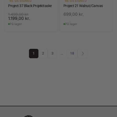
RE:DESIGNED
RE:DESIGNED
Project 37 Black Projekttaske
Project 21 Walnut/Canvas
699,00
kr.
1.499,00
kr.
1.199,00
kr.
På lager
På lager
1
2
3
…
18