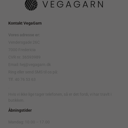
Kontakt VegaGarn
Vores adresse er:
Vendersgade 26C
7000 Fredericia
CVR nr. 36593989
Email: hej@vegagarn.dk
Ring eller send SMS til os på:
Tlf. 40 76 53 63
.
Hvis vi ikke lige tager telefonen, så er det fordi, vi har travlt i
butikken.
Åbningstider
Mandag: 10.00 – 17.00