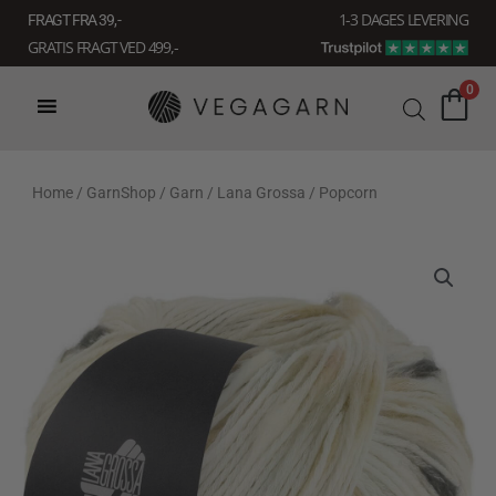
Gå
1-3 DAGES LEVERING
FRAGT FRA 39, -
til
GRATIS FRAGT VED 499,-
indholdet
0
Home
/
GarnShop
/
Garn
/
Lana Grossa
/ Popcorn