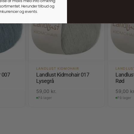
lse af mails med info omkring
ortimentet. Herunder tilbud og
onkurrencer og events.
LANDLUST KIDMOHAIR
LANDLUS
r 007
Landlust Kidmohair 017
Landlus
Lysegrå
Rød
59,00
kr.
59,00
kr
På lager
På lager