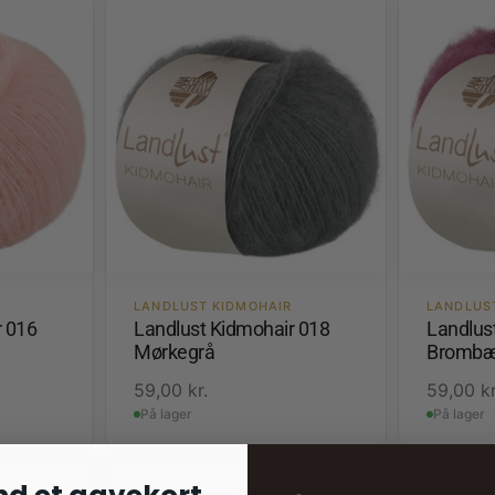
LANDLUST KIDMOHAIR
LANDLUS
r 016
Landlust Kidmohair 018
Landlus
Mørkegrå
Brombæ
59,00
kr.
59,00
kr
På lager
På lager