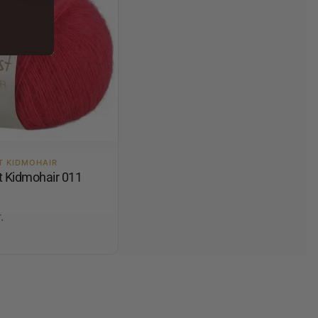
T KIDMOHAIR
t Kidmohair 011
.