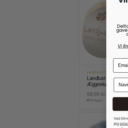
Vi
Delt
gave
Vi fi
LANDLUST KIDMOHAIR
Landlust Kidmohai
Æggeskal
59,00
kr.
På lager
Ved tilm
jeg
priva