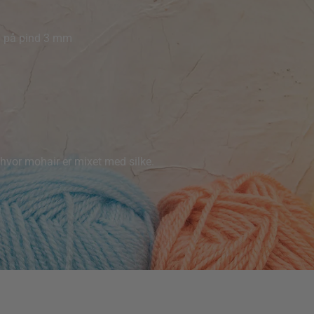
cm på pind 3 mm
r, hvor mohair er mixet med silke.