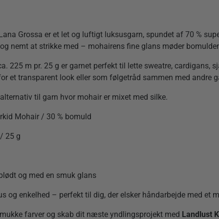
Lana Grossa er et let og luftigt luksusgarn, spundet af 70 % su
t og nemt at strikke med – mohairens fine glans møder bomulden
 225 m pr. 25 g er garnet perfekt til lette sweatre, cardigans, sj
or et transparent look eller som følgetråd sammen med andre gar
e alternativ til garn hvor mohair er mixet med silke.
erkid Mohair / 30 % bomuld
/ 25 g
 blødt og med en smuk glans
sus og enkelhed – perfekt til dig, der elsker håndarbejde med et 
 smukke farver og skab dit næste yndlingsprojekt med
Landlust 