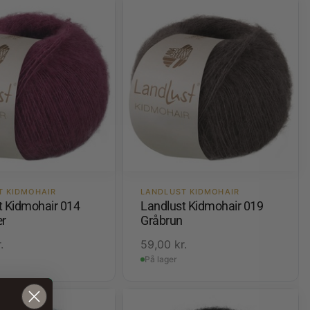
T KIDMOHAIR
LANDLUST KIDMOHAIR
t Kidmohair 014
Landlust Kidmohair 019
r
Gråbrun
.
59,00
kr.
På lager