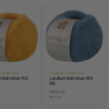
T KIDMOHAIR
LANDLUST KIDMOHAIR
t Kidmohair 003
Landlust Kidmohair 009
Blå
.
59,00
kr.
På lager