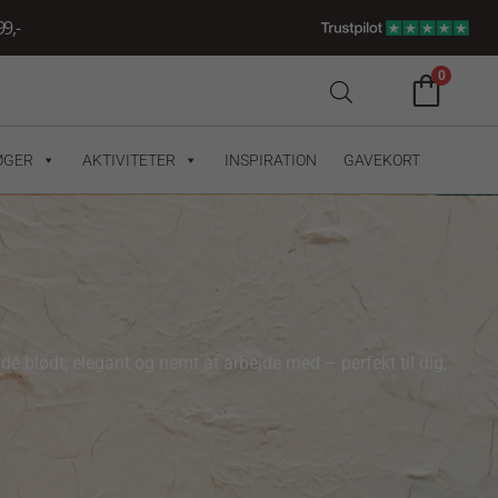
9,-
0
ØGER
AKTIVITETER
INSPIRATION
GAVEKORT
åde blødt, elegant og nemt at arbejde med – perfekt til dig,