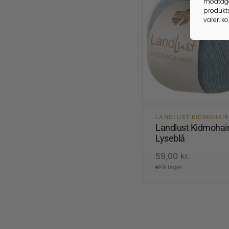
modtage
produkts
varer, k
LANDLUST KIDMOHAIR
Landlust Kidmohai
Lyseblå
59,00
kr.
På lager