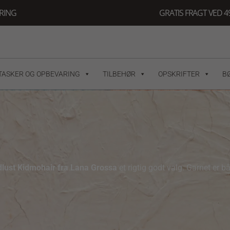
ERING
GRATIS FRAGT VED 49
TASKER OG OPBEVARING
TILBEHØR
OPSKRIFTER
B
lust Kidmohair fra Lana Grossa
et rigtig godt valg. Garnet er b