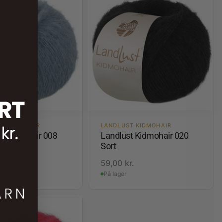
T KIDMOHAIR
LANDLUST KIDMOHAIR
t Kidmohair 008
Landlust Kidmohair 020
Sort
.
59,00
kr.
På lager