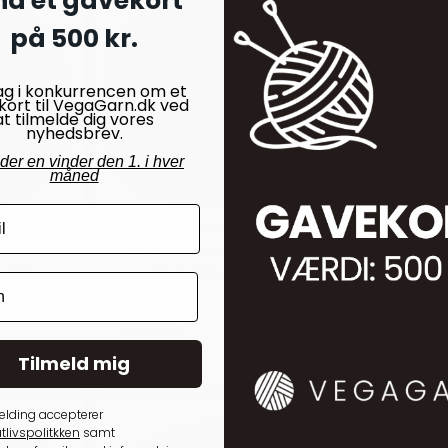
nd et gavekort
på 500 kr.
ag i konkurrencen om et
kort til VegaGarn.dk ved
at tilmelde dig vores
nyhedsbrev.
nder en vinder den 1. i hver
måned
LANDLUST KIDMOHAIR
LANDLUS
r 002
Landlust Kidmohair 013
Landlus
Lilla
Gråblå
59,00
kr.
59,00
kr
På lager
På lager
Tilmeld mig
elding accepterer
tlivspolitkken
samt