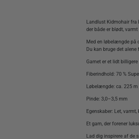
Landlust Kidmohair fra 
der både er blødt, varm
Med en løbelængde på ca.
Du kan bruge det alene f
Garnet er et lidt billiger
Fiberindhold: 70 % Sup
Løbelængde: ca. 225 m 
Pinde: 3,0–3,5 mm
Egenskaber: Let, varmt,
Et garn, der forener luk
Lad dig inspirere af de