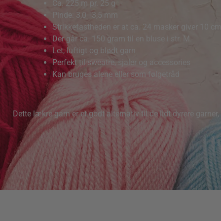
Ca. 225 m pr. 25 g
Pinde: 3,0–3,5 mm
Strikkefastheden er at ca. 24 masker giver 10 
Der går ca. 150 gram til en bluse i str. M.
Let, luftigt og blødt garn
Perfekt til sweatre, sjaler og accessories
Kan bruges alene eller som følgetråd
Dette lækre garn er et godt alternativ til de lidt dyrere garne