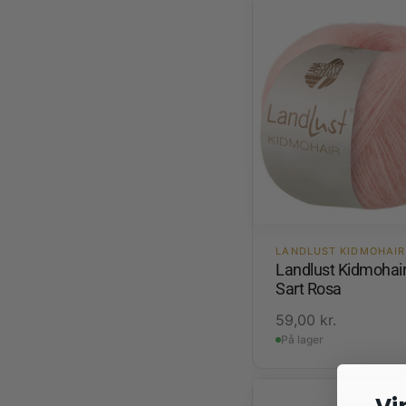
LANDLUST KIDMOHAIR
Landlust Kidmohai
Sart Rosa
59,00
kr.
På lager