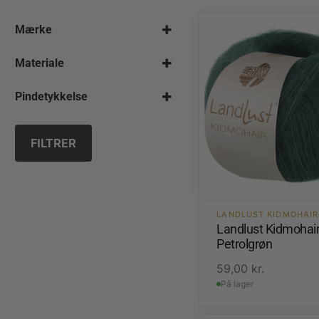
Mærke
Materiale
Pindetykkelse
3,0 mm
FILTRER
LANDLUST KIDMOHAIR
Landlust Kidmohai
Petrolgrøn
59,00
kr.
På lager