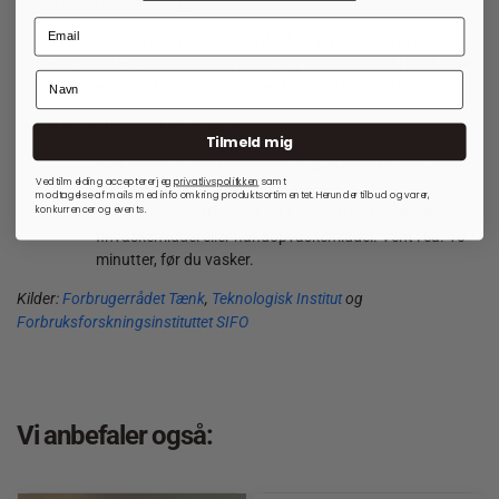
ind, hvis det kan lade sig gøre.
Gnid eller gnub aldrig på pletten, da det kan give lyse, ’støvede’
områder, der ikke kan fjernes senere. Læg heller ikke uld i blød, inden
du vasker det, da det kan give skjolder, farveudløb og afsmitning.
Her er et par ting, du kan prøve af:
Tilmeld mig
Skyl pletterne med lidt vand, og dup derefter forsigtigt
Ved tilmelding accepterer jeg
privatlivspolitkken
samt
tørt.
modtagelse af mails med info omkring produktsortimentet. Herunder tilbud og varer,
konkurrencer og events.
Forbehandl’ pletter med lidt koncentreret, flydende
finvaskemiddel eller håndopvaskemiddel. Vent i ca. 10
minutter, før du vasker.
Kilder:
Forbrugerrådet Tænk
,
Teknologisk Institut
og
Forbruksforskningsinstituttet SIFO
Vi anbefaler også: