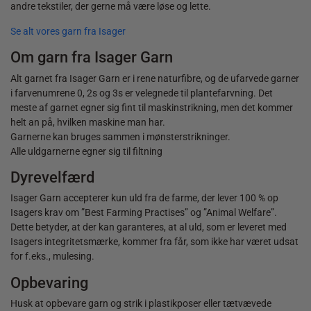
andre tekstiler, der gerne må være løse og lette.
Se alt vores garn fra Isager
Om garn fra Isager Garn
Alt garnet fra Isager Garn er i rene naturfibre, og de ufarvede garner
i farvenumrene 0, 2s og 3s er velegnede til plantefarvning. Det
meste af garnet egner sig fint til maskinstrikning, men det kommer
helt an på, hvilken maskine man har.
Garnerne kan bruges sammen i mønsterstrikninger.
Alle uldgarnerne egner sig til filtning
Dyrevelfærd
Isager Garn accepterer kun uld fra de farme, der lever 100 % op
Isagers krav om ”Best Farming Practises” og ”Animal Welfare”.
Dette betyder, at der kan garanteres, at al uld, som er leveret med
Isagers integritetsmærke, kommer fra får, som ikke har været udsat
for f.eks., mulesing.
Opbevaring
Husk at opbevare garn og strik i plastikposer eller tætvævede