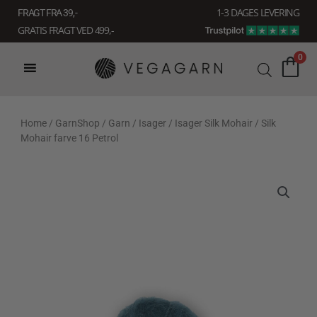
Gå
1-3 DAGES LEVERING
FRAGT FRA 39, -
til
GRATIS FRAGT VED 499,-
indholdet
0
Home
/
GarnShop
/
Garn
/
Isager
/
Isager Silk Mohair
/ Silk
Mohair farve 16 Petrol