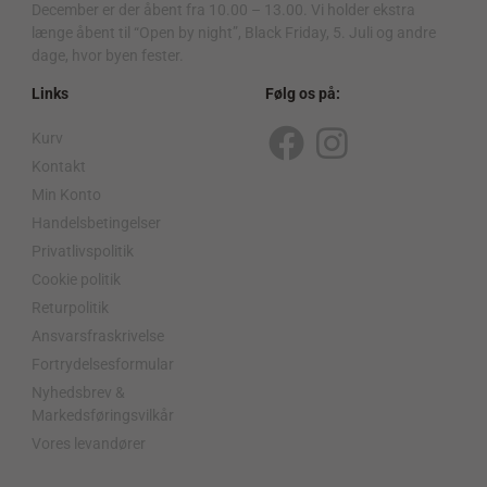
December er der åbent fra 10.00 – 13.00. Vi holder ekstra
længe åbent til “Open by night”, Black Friday, 5. Juli og andre
dage, hvor byen fester.
Links
Følg os på:
Kurv
F
I
Kontakt
a
n
Min Konto
c
s
Handelsbetingelser
Privatlivspolitik
e
t
Cookie politik
b
a
Returpolitik
o
g
Ansvarsfraskrivelse
o
r
Fortrydelsesformular
Nyhedsbrev &
k
a
Markedsføringsvilkår
m
Vores levandører