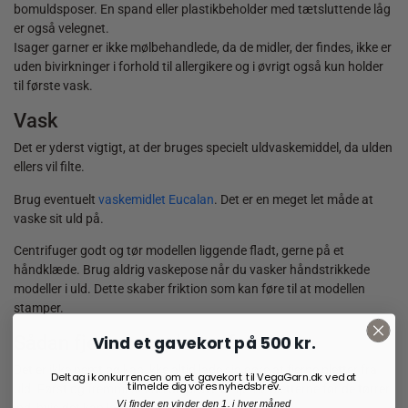
bomuldsposer. En spand eller plastikbeholder med tætsluttende låg
er også velegnet.
Isager garner er ikke mølbehandlede, da de midler, der findes, ikke er
uden bivirkninger i forhold til allergikere og i øvrigt også kun holder
til første vask.
Vask
Det er yderst vigtigt, at der bruges specielt uldvaskemiddel, da ulden
ellers vil filte.
Brug eventuelt
vaskemidlet Eucalan
. Det er en meget let måde at
vaske sit uld på.
Centrifuger godt og tør modellen liggende fladt, gerne på et
håndklæde. Brug aldrig vaskepose når du vasker håndstrikkede
modeller i uld. Dette skaber friktion som kan føre til at modellen
stamper.
Sådan fjerner du pletter fra uld
Vind et gavekort på 500 kr.
Det er ikke nemt og kan ikke altid lade sig gøre at fjerne pletter fra
Deltag i konkurrencen om et gavekort til VegaGarn.dk ved at
tilmelde dig vores nyhedsbrev.
uld. Først og fremmest kan du prøve at fjerne pletterne før de tørrer
Vi finder en vinder den 1. i hver måned