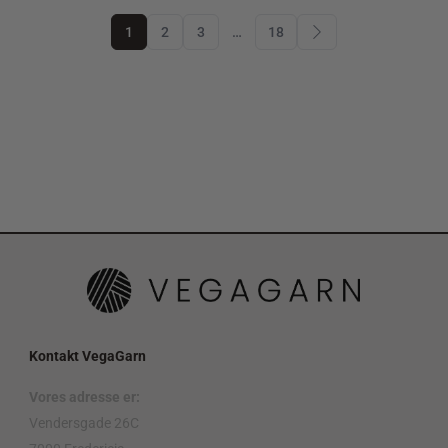
1
2
3
…
18
Kontakt VegaGarn
Vores adresse er:
Vendersgade 26C