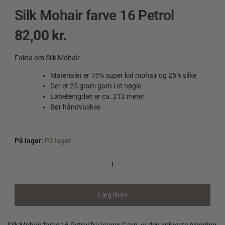
Silk Mohair farve 16 Petrol
82,00
kr.
Fakta om Silk Mohair
Materialet er 75% super kid mohair og 25% silke
Der er 25 gram garn i et nøgle
Løbelængden er ca. 212 meter
Bør håndvaskes
På lager:
På lager
Silk
Mohair
farve
16
Petrol
Læg i kurv
quantity
Silk Mohair farve 16 Petrol fra Isager Garn, er den lækreste blanding