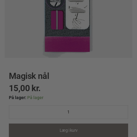
Magisk nål
15,00
kr.
På lager:
På lager
Magisk
nål
quantity
Læg i kurv