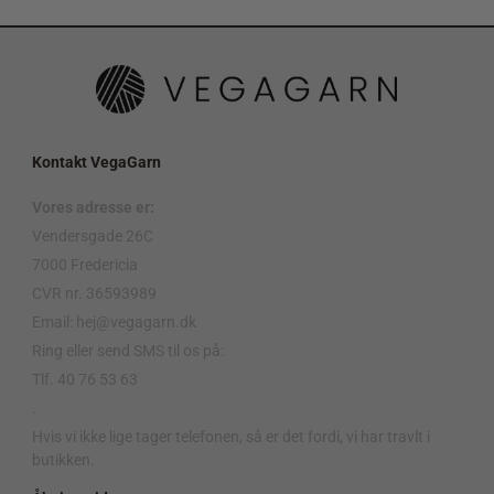
Kontakt VegaGarn
Vores adresse er:
Vendersgade 26C
7000 Fredericia
CVR nr. 36593989
Email: hej@vegagarn.dk
Ring eller send SMS til os på:
Tlf. 40 76 53 63
.
Hvis vi ikke lige tager telefonen, så er det fordi, vi har travlt i
butikken.