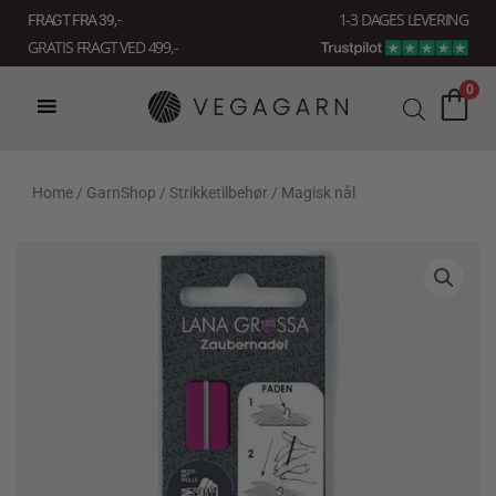
Gå
1-3 DAGES LEVERING
FRAGT FRA 39, -
til
GRATIS FRAGT VED 499,-
indholdet
0
Home
/
GarnShop
/
Strikketilbehør
/ Magisk nål