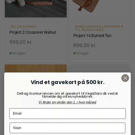
RE:DESIGNED
OPBEVARINGSLØSNINGER
TIL RUNDPINDE
Project 2 Crossover Walnut
Project 14 Burned Tan
999,00
kr.
699,00
kr.
På lager
På lager
Vind et gavekort på 500 kr.
Deltag i konkurrencen om et gavekort til VegaGarn.dk ved at
tilmelde dig vores nyhedsbrev.
Vi finder en vinder den 1. i hver måned