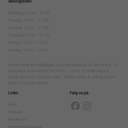
Åbningstider
Mandag: 10.00 – 17.00
Tirsdag: 10.00 – 17.00
Onsdag: 10.00 – 17.00
Torsdag: 10.00 – 17.00
Fredag: 10.00 – 17.00
Lørdag: 10.00 – 14.00
.
Der er lukket på helligdage, Grundlovsdag og 24. december. 31.
December er der åbent fra 10.00 – 13.00. Vi holder ekstra
længe åbent til “Open by night”, Black Friday, 5. Juli og andre
dage, hvor byen fester.
Links
Følg os på:
Kurv
F
I
Kontakt
a
n
Min Konto
Handelsbetingelser