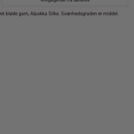
Konglegenser fra Sandnes
i det bløde garn, Alpakka Silke. Sværhedsgraden er middel.