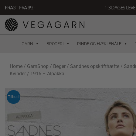
Gå
1-3 DAGES LEV
FRAGT FRA 39, -
til
indholdet
GARN
BRODERI
PINDE OG HÆKLENÅLE
Home
/
GarnShop
/
Bøger
/
Sandnes opskrifthæfte
/
Sand
Kvinder
/ 1916 – Alpakka
Tilbud!