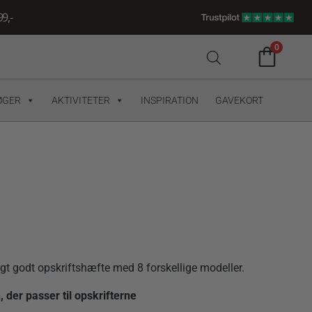
9,-
0
ØGER
AKTIVITETER
INSPIRATION
GAVEKORT
igt godt opskriftshæfte med 8 forskellige modeller.
er passer til opskrifterne