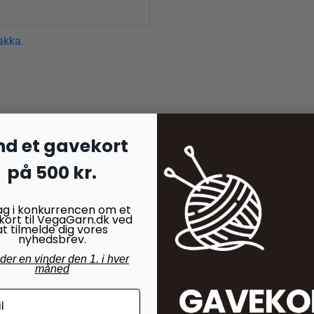
akka.
nd et gavekort
på 500 kr.
ag i konkurrencen om et
kort til VegaGarn.dk ved
at tilmelde dig vores
nyhedsbrev.
nder en vinder den 1. i hver
ngen.
måned