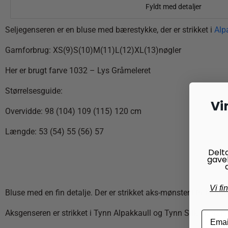
Fyldt med detaljer
Seljegenseren er en bluse med bærestykke, der er strikket i
Alp
Garnforbrug:
XS(9)S(10)M(11)L(12)XL(13)nøgler
Her er brugt farve 1032 – Lys Gråmeleret
Størrelsesguide:
Vi
Overvidde: 98 (104) 109 (115) 120 cm
Længde: 53 (54) 55 (56) 57
Delt
gave
Vi fi
Bluse med en fin detalje. Der er strikket aks-mønster i indtagni
Aksgenseren er strikket i Tynn Alpakkaull og Tynn Silk Mohair.