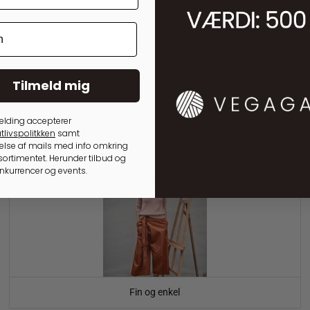
Tilmeld mig
elding accepterer
tlivspolitkken
samt
lse af mails med info omkring
ortimentet. Herunder tilbud og
onkurrencer og events.
Fin og enkel