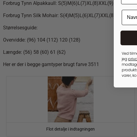
Forbrug Tynn Alpakkaull:
S(5)M(6)L(7)XL(8)XXL(9)
Forbrug Tynn Silk Mohair:
S(4)M(5)L(6)XL(7)XXL(8)
Størrelsesguide:
Overvidde: (96) 104 (112) 120 (128)
Længde: (56) 58 (60) 61 (62)
Ved tilm
jeg
priva
Her er der i begge garntyper brugt farve 3511
modtage
produkts
varer, k
Flot detalje i indtagningen