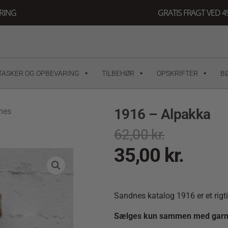
ERING
GRATIS FRAGT VED 49
TASKER OG OPBEVARING
TILBEHØR
OPSKRIFTER
B
1916 – Alpakka
nes
62,00
kr.
35,00
kr.
Sandnes katalog 1916 er et rigt
Sælges kun sammen med garn, d