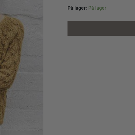
1916
På lager:
På lager
-
Alpakka
quantity