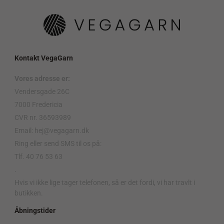
Kontakt VegaGarn
Vores adresse er:
Vendersgade 26C
7000 Fredericia
CVR nr. 36593989
Email: hej@vegagarn.dk
Ring eller send SMS til os på:
Tlf. 40 76 53 63
.
Hvis vi ikke lige tager telefonen, så er det fordi, vi har travlt i
butikken.
Åbningstider