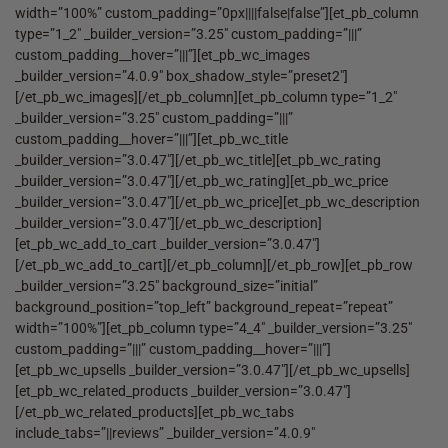
width=”100%” custom_padding=”0px||||false|false”][et_pb_column
type=”1_2″ _builder_version=”3.25″ custom_padding=”|||”
custom_padding__hover=”|||”][et_pb_wc_images
_builder_version=”4.0.9″ box_shadow_style=”preset2″]
[/et_pb_wc_images][/et_pb_column][et_pb_column type=”1_2″
_builder_version=”3.25″ custom_padding=”|||”
custom_padding__hover=”|||”][et_pb_wc_title
_builder_version=”3.0.47″][/et_pb_wc_title][et_pb_wc_rating
_builder_version=”3.0.47″][/et_pb_wc_rating][et_pb_wc_price
_builder_version=”3.0.47″][/et_pb_wc_price][et_pb_wc_description
_builder_version=”3.0.47″][/et_pb_wc_description]
[et_pb_wc_add_to_cart _builder_version=”3.0.47″]
[/et_pb_wc_add_to_cart][/et_pb_column][/et_pb_row][et_pb_row
_builder_version=”3.25″ background_size=”initial”
background_position=”top_left” background_repeat=”repeat”
width=”100%”][et_pb_column type=”4_4″ _builder_version=”3.25″
custom_padding=”|||” custom_padding__hover=”|||”]
[et_pb_wc_upsells _builder_version=”3.0.47″][/et_pb_wc_upsells]
[et_pb_wc_related_products _builder_version=”3.0.47″]
[/et_pb_wc_related_products][et_pb_wc_tabs
include_tabs=”||reviews” _builder_version=”4.0.9″