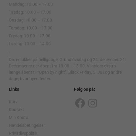
Mandag: 10.00 – 17.00
Tirsdag: 10.00 – 17.00
Onsdag: 10.00 – 17.00
Torsdag: 10.00 – 17.00
Fredag: 10.00 – 17.00
Lørdag: 10.00 – 14.00
.
Der er lukket på helligdage, Grundlovsdag og 24. december. 31.
December er der åbent fra 10.00 – 13.00. Vi holder ekstra
længe åbent til “Open by night”, Black Friday, 5. Juli og andre
dage, hvor byen fester.
Links
Følg os på:
Kurv
F
I
Kontakt
a
n
Min Konto
c
s
Handelsbetingelser
Privatlivspolitik