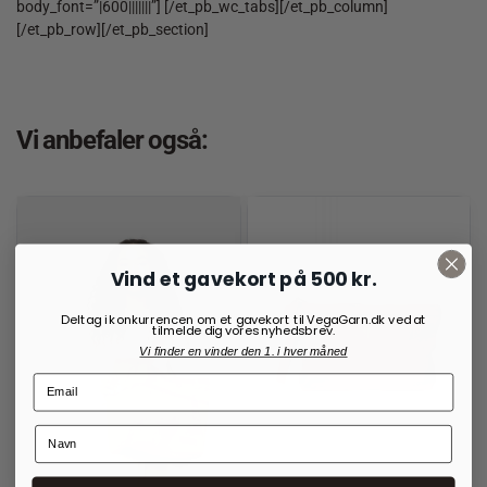
body_font=”|600|||||||”] [/et_pb_wc_tabs][/et_pb_column]
[/et_pb_row][/et_pb_section]
Vi anbefaler også:
Vind et gavekort på 500 kr.
Deltag i konkurrencen om et gavekort til VegaGarn.dk ved at
tilmelde dig vores nyhedsbrev.
Vi finder en vinder den 1. i hver måned