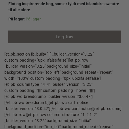
Flot og inspirerende bog, som er fyldt med islandske sweatre
til alle aldre.
På lager:
På lager
Strikkesaga
af
Tove
Læg i kurv
Richter
quantity
[et_pb_section fb_built=”1″ _builder_version=”3.22″
custom_padding=”0px||||false|false”][et_pb_row
_builder_version=”3.25″ background_size=”initial”
background_position=”top_left” background_repeat=”repeat”
width=”100%” custom_padding=”0px||0px||false|false”]
[et_pb_column type=”4_4″ _builder_version=”3.25″
custom_padding=”|||” custom_padding__hover=”|||”]
[et_pb_wc_breadcrumb _builder_version=”3.0.47″]
[/et_pb_wc_breadcrumb][et_pb_wc_cart_notice
_builder_version=”3.0.47″][/et_pb_wc_cart_notice][/et_pb_column]
[/et_pb_row][et_pb_row column_structure=”1_2,1_2″
_builder_version=”3.25″ background_size=”initial”
background_position=”top_left” background_repeat=”repeat”