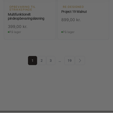
OPBEVARING TIL
RE:DESIGNED
STRIKKEPINDE
Project 19 Walnut
Multifunktionelt
pindeopbevaringsløsning
899,00
kr.
399,00
kr.
På lager
På lager
1
2
3
…
19