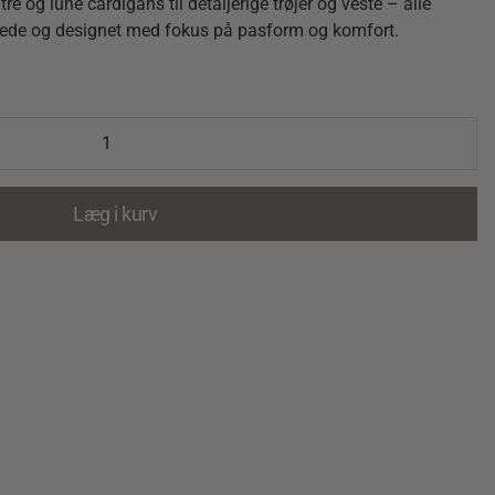
e og lune cardigans til detaljerige trøjer og veste – alle
dede og designet med fokus på pasform og komfort.
Læg i kurv