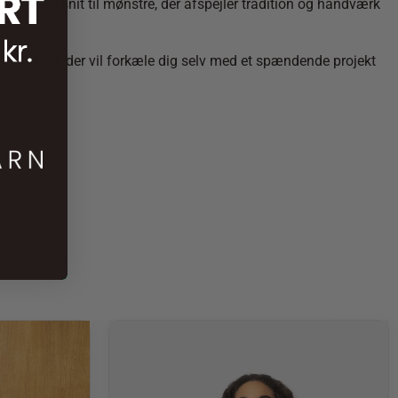
malistiske snit til mønstre, der afspejler tradition og håndværk
ekt til dig, der vil forkæle dig selv med et spændende projekt