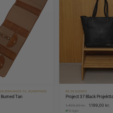
GSLØSNINGER TIL RUNDPINDE
RE:DESIGNED
4 Burned Tan
Project 37 Black Projektt
.
1.199,00
kr.
1.499,00
kr.
På lager