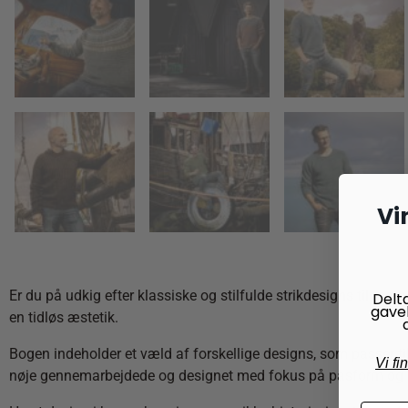
Vi
Er du på udkig efter klassiske og stilfulde strikdesigns til m
Delt
gave
en tidløs æstetik.
Bogen indeholder et væld af forskellige designs, som passer til
Vi fi
nøje gennemarbejdede og designet med fokus på pasform og 