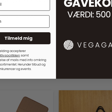
rejser og kulturer fra hele verden. Du finder alt fra moderne mini
dløse klassikere, der kan bruges sæson efter sæson. Bogen er perf
.
Tilmeld mig
elding accepterer
tlivspolitkken
samt
lse af mails med info omkring
ortimentet. Herunder tilbud og
onkurrencer og events.