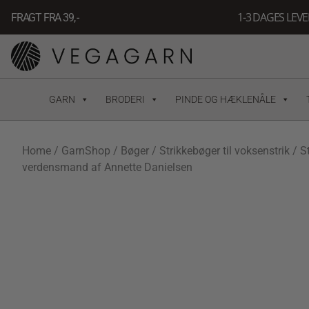
Gå
1-3 DAGES LEV
FRAGT FRA 39, -
til
indholdet
GARN
BRODERI
PINDE OG HÆKLENÅLE
Home
/
GarnShop
/
Bøger
/
Strikkebøger til voksenstrik
/ St
verdensmand af Annette Danielsen