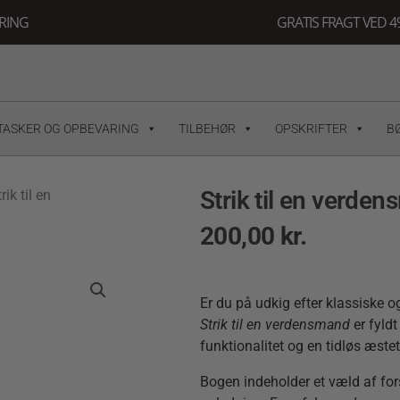
ERING
GRATIS FRAGT VED 49
TASKER OG OPBEVARING
TILBEHØR
OPSKRIFTER
B
Strik til en verde
rik til en
200,00
kr.
Er du på udkig efter klassiske 
Strik til en verdensmand
er fyldt
funktionalitet og en tidløs æstet
Bogen indeholder et væld af for