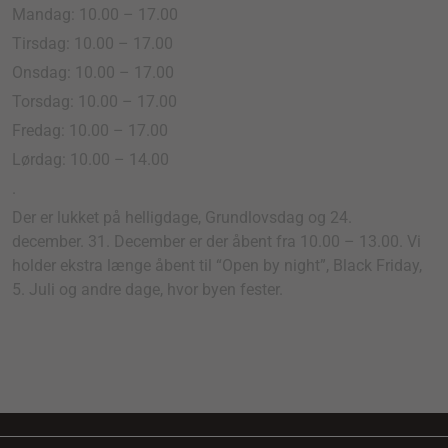
Mandag: 10.00 – 17.00
Tirsdag: 10.00 – 17.00
Onsdag: 10.00 – 17.00
Torsdag: 10.00 – 17.00
Fredag: 10.00 – 17.00
Lørdag: 10.00 – 14.00
.
Der er lukket på helligdage, Grundlovsdag og 24.
december. 31. December er der åbent fra 10.00 – 13.00. Vi
holder ekstra længe åbent til “Open by night”, Black Friday,
5. Juli og andre dage, hvor byen fester.