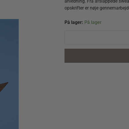
anledning. Fra afslappede sweatr
opskrifter er nøje gennemarbej
Strik
På lager:
På lager
til
en
verdensmand
af
Annette
Danielsen
quantity