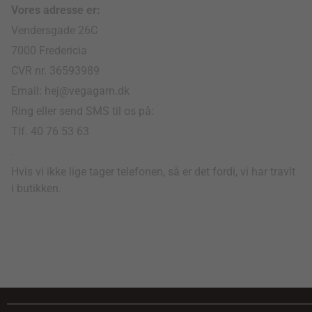
Vores adresse er:
Vendersgade 26C
7000 Fredericia
CVR nr. 36593989
Email: hej@vegagarn.dk
Ring eller send SMS til os på:
Tlf. 40 76 53 63
.
Hvis vi ikke lige tager telefonen, så er det fordi, vi har travlt
i butikken.