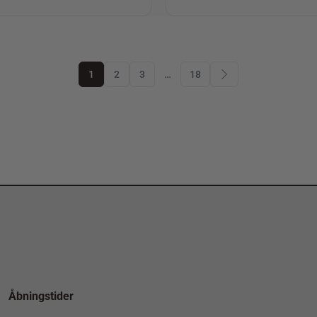
1
2
3
…
18
Åbningstider