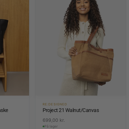
RE:DESIGNED
aske
Project 21 Walnut/Canvas
699,00
kr.
På lager