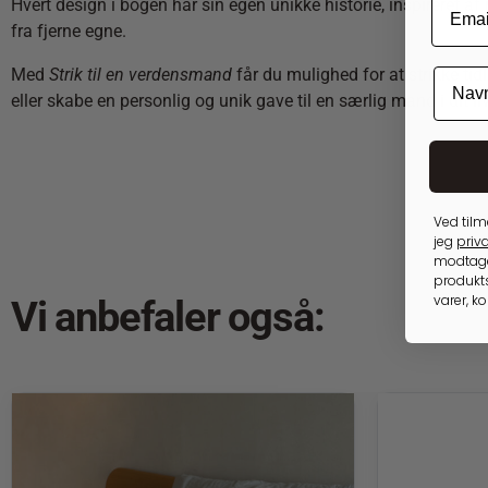
Hvert design i bogen har sin egen unikke historie, inspireret af 
fra fjerne egne.
Med
Strik til en verdensmand
får du mulighed for at strikke ti
eller skabe en personlig og unik gave til en særlig mand i dit liv
Ved tilm
jeg
priva
modtage
produkts
varer, k
Vi anbefaler også: