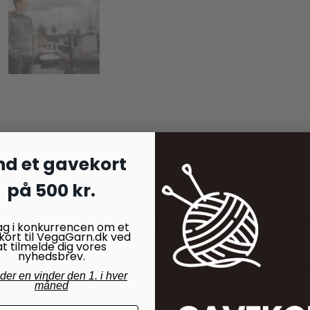
nd et gavekort
på 500 kr.
ænd? Annette Danielsens bog
Strik til en verdensmand
er fyldt med 
ag i konkurrencen om et
kort til VegaGarn.dk ved
at tilmelde dig vores
nyhedsbrev.
 enhver mand og enhver anledning. Fra afslappede sweatre og lune 
nder en vinder den 1. i hver
komfort.
måned