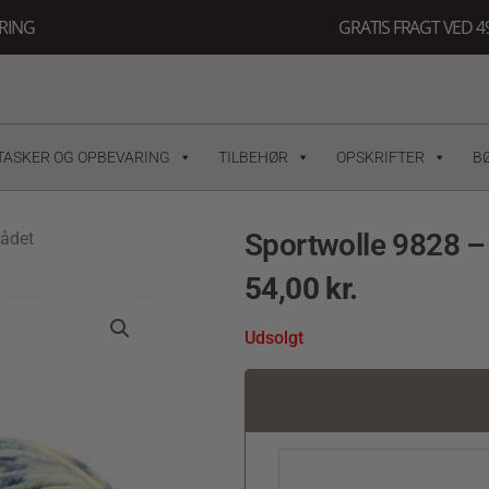
ERING
GRATIS FRAGT VED 49
TASKER OG OPBEVARING
TILBEHØR
OPSKRIFTER
B
Sportwolle 9828 – 
rådet
54,00
kr.
Udsolgt