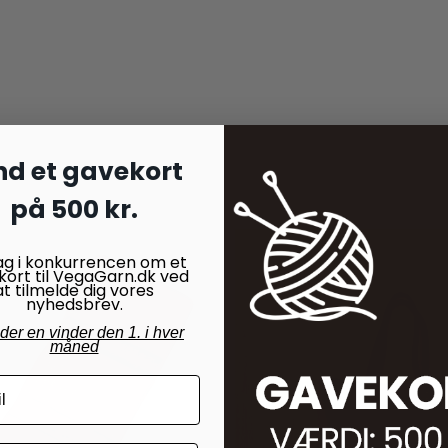
nd et gavekort
på 500 kr.
ag i konkurrencen om et
kort til VegaGarn.dk ved
at tilmelde dig vores
nyhedsbrev.
nder en vinder den 1. i hver
måned