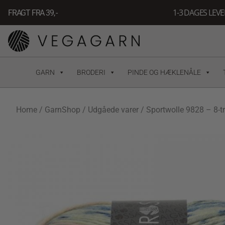
Gå
1-3 DAGES LEV
FRAGT FRA 39, -
til
indholdet
GARN
BRODERI
PINDE OG HÆKLENÅLE
Home
/
GarnShop
/
Udgåede varer
/ Sportwolle 9828 – 8-t