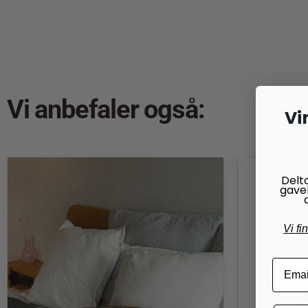
Vi anbefaler også:
Vi
Delt
gave
Vi fi