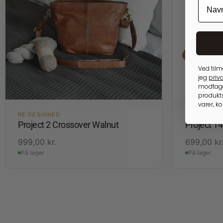
Ved tilm
jeg
priva
modtage
produkts
varer, k
RE:DESIGNED
OPBEVARIN
Project 2 Crossover Walnut
Project 1
999,00
kr.
699,00
kr
På lager
På lager