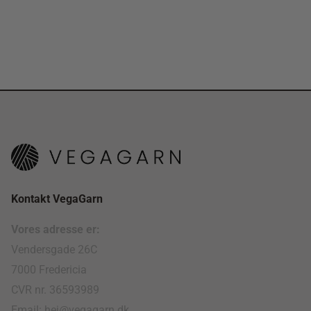
Kontakt VegaGarn
Vores adresse er:
Vendersgade 26C
7000 Fredericia
CVR nr. 36593989
Email: hej@vegagarn.dk