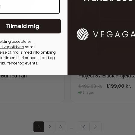
Tilmeld mig
elding accepterer
tlivspolitkken
samt
lse af mails med info omkring
ortimentet. Herunder tilbud og
onkurrencer og events.
GSLØSNINGER TIL RUNDPINDE
RE:DESIGNED
4 Burned Tan
Project 37 Black Projektt
.
1.199,00
kr.
1.499,00
kr.
På lager
1
2
3
…
18