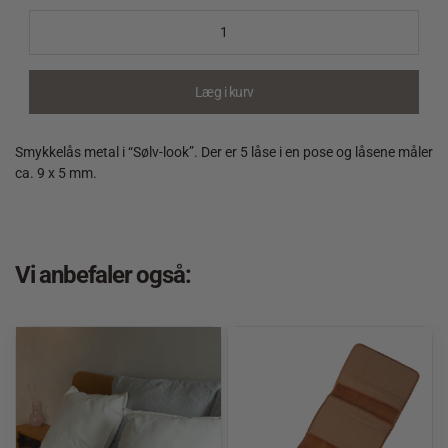
metal
i
"Sølv-
look"
Læg i kurv
quantity
Smykkelås metal i “Sølv-look”. Der er 5 låse i en pose og låsene måler
ca. 9 x 5 mm.
Vi anbefaler også: