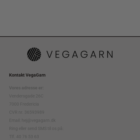
Kontakt VegaGarn
Vores adresse er:
Vendersgade 26C
7000 Fredericia
CVR nr. 36593989
Email: hej@vegagarn.dk
Ring eller send SMS til os på:
Tlf. 40 76 53 63