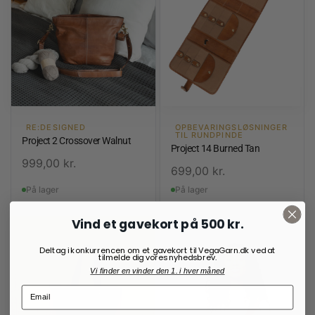
RE:DESIGNED
OPBEVARINGSLØSNINGER
TIL RUNDPINDE
Project 2 Crossover Walnut
Project 14 Burned Tan
999,00
kr.
699,00
kr.
På lager
På lager
Vind et gavekort på 500 kr.
Deltag i konkurrencen om et gavekort til VegaGarn.dk ved at
tilmelde dig vores nyhedsbrev.
Vi finder en vinder den 1. i hver måned