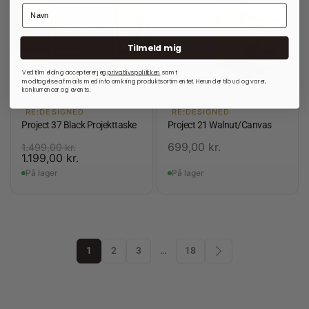
Tilmeld mig
Ved tilmelding accepterer jeg
privatlivspolitkken
samt
modtagelse af mails med info omkring produktsortimentet. Herunder tilbud og varer,
konkurrencer og events.
RE:DESIGNED
RE:DESIGNED
Project 37 Black Projekttaske
Project 21 Walnut/Canvas
699,00
kr.
1.499,00
kr.
1.199,00
kr.
På lager
På lager
1
2
3
…
18