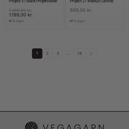
Project 37 Black Projekttaske
Project 21 Walnut/Canvas
699,00
kr.
1.499,00
kr.
1.199,00
kr.
På lager
På lager
1
2
3
…
18