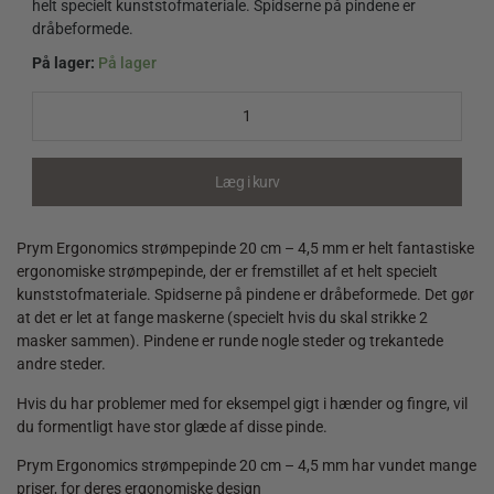
helt specielt kunststofmateriale. Spidserne på pindene er
dråbeformede.
På lager:
På lager
Prym
Ergonomics
strømpepinde
20
cm
Læg i kurv
-
4,5
mm
Prym Ergonomics strømpepinde 20 cm – 4,5 mm er helt fantastiske
quantity
ergonomiske strømpepinde, der er fremstillet af et helt specielt
kunststofmateriale. Spidserne på pindene er dråbeformede. Det gør
at det er let at fange maskerne (specielt hvis du skal strikke 2
masker sammen). Pindene er runde nogle steder og trekantede
andre steder.
Hvis du har problemer med for eksempel gigt i hænder og fingre, vil
du formentligt have stor glæde af disse pinde.
Prym Ergonomics strømpepinde 20 cm – 4,5 mm har vundet mange
priser, for deres ergonomiske design