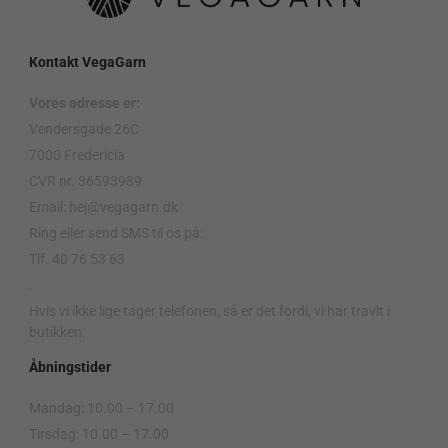
Kontakt VegaGarn
Vores adresse er:
Vendersgade 26C
7000 Fredericia
CVR nr. 36593989
Email: hej@vegagarn.dk
Ring eller send SMS til os på:
Tlf. 40 76 53 63
.
Hvis vi ikke lige tager telefonen, så er det fordi, vi har travlt i
butikken.
Åbningstider
Mandag: 10.00 – 17.00
Tirsdag: 10.00 – 17.00