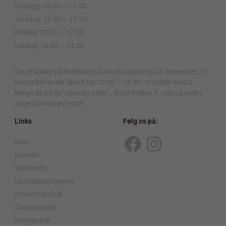
Onsdag: 10.00 – 17.00
Torsdag: 10.00 – 17.00
Fredag: 10.00 – 17.00
Lørdag: 10.00 – 14.00
.
Der er lukket på helligdage, Grundlovsdag og 24. december. 31.
December er der åbent fra 10.00 – 13.00. Vi holder ekstra
længe åbent til “Open by night”, Black Friday, 5. Juli og andre
dage, hvor byen fester.
Links
Følg os på:
Kurv
F
I
Kontakt
a
n
Min Konto
c
s
Handelsbetingelser
Privatlivspolitik
e
t
Cookie politik
b
a
Returpolitik