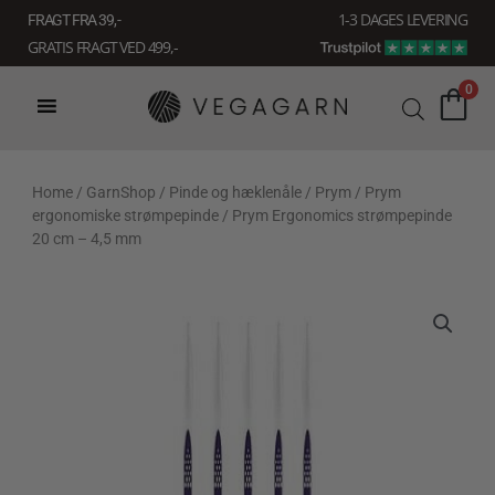
Gå
1-3 DAGES LEVERING
FRAGT FRA 39, -
til
GRATIS FRAGT VED 499,-
indholdet
0
Home
/
GarnShop
/
Pinde og hæklenåle
/
Prym
/
Prym
ergonomiske strømpepinde
/ Prym Ergonomics strømpepinde
20 cm – 4,5 mm