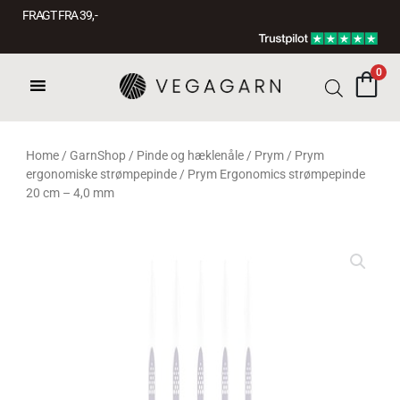
Gå
1-3 DAGES LEVERING
FRAGT FRA 39, -
til
GRATIS FRAGT VED 499,-
indholdet
0
Home
/
GarnShop
/
Pinde og hæklenåle
/
Prym
/
Prym
ergonomiske strømpepinde
/ Prym Ergonomics strømpepinde
20 cm – 4,0 mm