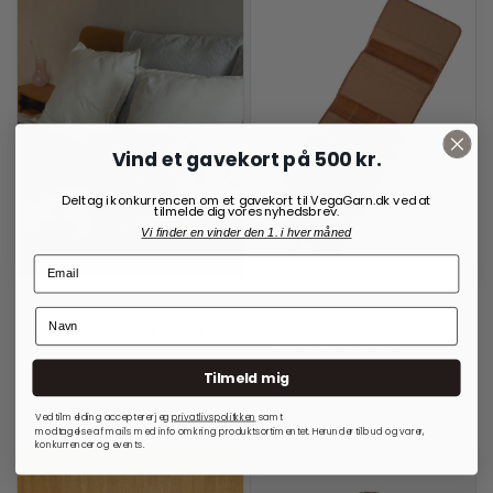
Vind et gavekort på 500 kr.
Deltag i konkurrencen om et gavekort til VegaGarn.dk ved at
tilmelde dig vores nyhedsbrev.
Vi finder en vinder den 1. i hver måned
RE:DESIGNED
OPBEVARINGSLØSNINGER
TIL RUNDPINDE
Project 2 Crossover Walnut
Project 14 Burned Tan
999,00
kr.
699,00
kr.
Tilmeld mig
På lager
På lager
Ved tilmelding accepterer jeg
privatlivspolitkken
samt
modtagelse af mails med info omkring produktsortimentet. Herunder tilbud og varer,
konkurrencer og events.