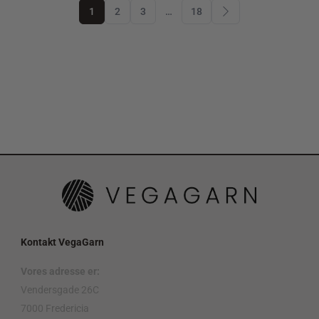
1
2
3
…
18
Kontakt VegaGarn
Vores adresse er:
Vendersgade 26C
7000 Fredericia