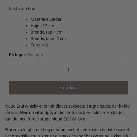
Fakta om Etúi
Materiale Læder
Højde 12 cm
Bredde, top 4 cm
Bredde, bund 2 cm
Foret Nej
På lager:
På lager
Muud
Etúi
Whisky
quantity
Læg i kurv
Muud Etúi Whisky er et håndlavet sakseetui i ægte læder, der holder
i årevis. Hvis du vil undgå, at din stofsaks bliver sløv eller skadet,
kan du med fordel bruge Muud Etúi Whisky.
Etúi er vældigt smukt og er håndlavet af læder i den bedste kvalitet.
Det praktiske etui sikrer, at din saks er godt beskyttet og lukket, så