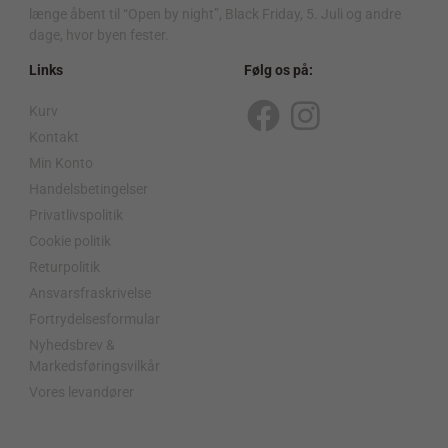
længe åbent til “Open by night”, Black Friday, 5. Juli og andre
dage, hvor byen fester.
Links
Følg os på:
Kurv
F
I
Kontakt
a
n
Min Konto
c
s
Handelsbetingelser
Privatlivspolitik
e
t
Cookie politik
b
a
Returpolitik
o
g
Ansvarsfraskrivelse
o
r
Fortrydelsesformular
Nyhedsbrev &
k
a
Markedsføringsvilkår
m
Vores levandører