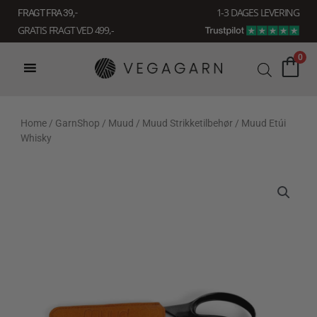
Gå
1-3 DAGES LEVERING
FRAGT FRA 39, -
til
GRATIS FRAGT VED 499,-
indholdet
0
Home
/
GarnShop
/
Muud
/
Muud Strikketilbehør
/ Muud Etúi
Whisky