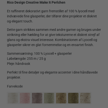
Rico Design Creative Make It Perlchen
Et raffineret dekorativt garn fremstillet af 100 % lyocell med
indvævede fine glasperler, der tilfører dine projekter et diskret
og elegant touch.
Dette garn strikkes sammen med andre garner og bruges under
strikning eller hækling for at give teksturerne et diskret strejf af
glans og ekstra visuel interesse. Kombinationen af Lyocell og
glasperler sikrer en glat fornemmelse og en ensartet finish.
Sammensætning: 100 % Lyocell + glasperler
Løbelængde: 255 m / 25 g
Pleje: håndvask
Perfekt til fine detaljer og elegante accenter i dine håndlavede
projekter.
Farvekode
Make
it
Perlchen
quantity