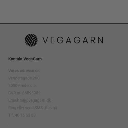
Kontakt VegaGarn
Vores adresse er:
Vendersgade 26C
7000 Fredericia
CVR nr. 36593989
Email: hej@vegagarn.dk
Ring eller send SMS til os på:
Tlf. 40 76 53 63
.