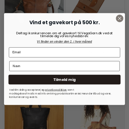
Vind et gavekort på 500 kr.
Deltag i konkurrencen om et gavekort til VegaGarn.dk ved at
tilmelde dig vores nyhedsbrev.
Vi finder en vinder den 1. i hver måned
RE:DESIGNED
OPBEVARINGSLØSNINGER
TIL RUNDPINDE
Project 2 Crossover Walnut
Project 14 Burned Tan
999,00
kr.
699,00
kr.
På lager
På lager
Tilmeld mig
Ved tilmelding accepterer jeg
privatlivspolitkken
samt
modtagelse af mails med info omkring produktsortimentet. Herunder tilbud og varer,
konkurrencer og events.