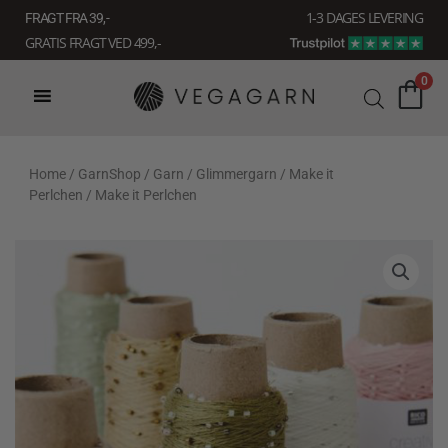
Gå
1-3 DAGES LEVERING
FRAGT FRA 39, -
til
GRATIS FRAGT VED 499,-
indholdet
0
Home
/
GarnShop
/
Garn
/
Glimmergarn
/
Make it
Perlchen
/ Make it Perlchen