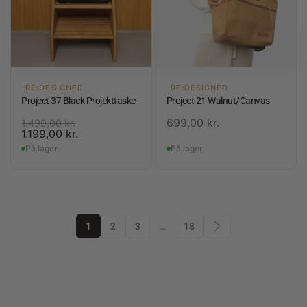
RE:DESIGNED
RE:DESIGNED
Project 37 Black Projekttaske
Project 21 Walnut/Canvas
699,00
kr.
1.499,00
kr.
1.199,00
kr.
På lager
På lager
1
2
3
…
18