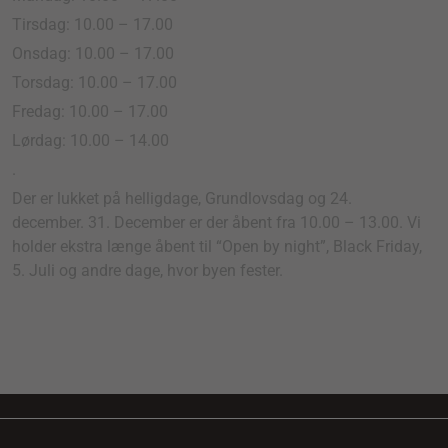
Tirsdag: 10.00 – 17.00
Onsdag: 10.00 – 17.00
Torsdag: 10.00 – 17.00
Fredag: 10.00 – 17.00
Lørdag: 10.00 – 14.00
.
Der er lukket på helligdage, Grundlovsdag og 24.
december. 31. December er der åbent fra 10.00 – 13.00. Vi
holder ekstra længe åbent til “Open by night”, Black Friday,
5. Juli og andre dage, hvor byen fester.