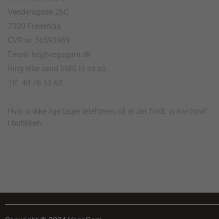
Vendersgade 26C
7000 Fredericia
CVR nr. 36593989
Email: hej@vegagarn.dk
Ring eller send SMS til os på:
Tlf. 40 76 53 63
.
Hvis vi ikke lige tager telefonen, så er det fordi, vi har travlt
i butikken.