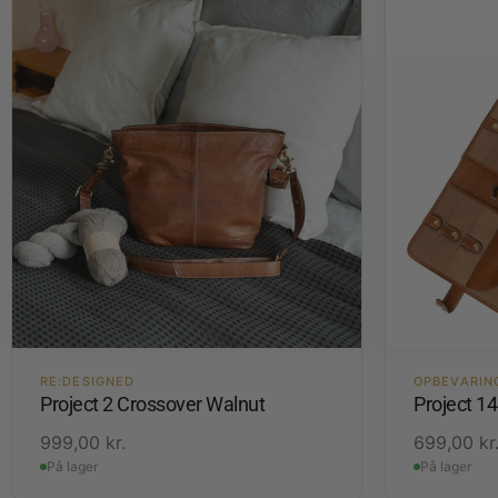
RE:DESIGNED
OPBEVARIN
Project 2 Crossover Walnut
Project 1
999,00
kr.
699,00
kr
På lager
På lager