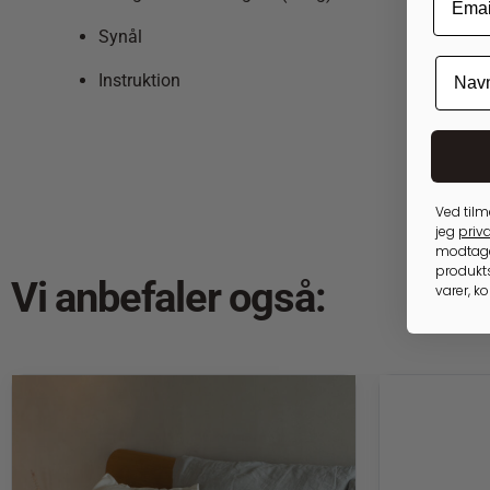
Synål
Instruktion
Ved tilm
jeg
priva
modtage
produkts
Vi anbefaler også:
varer, k