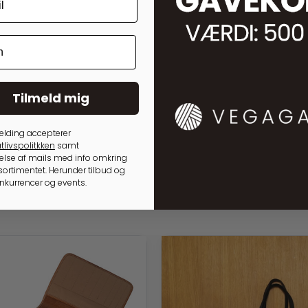
Tilmeld mig
elding accepterer
tlivspolitkken
samt
lse af mails med info omkring
ortimentet. Herunder tilbud og
onkurrencer og events.