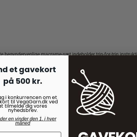
te begyndervenlige macrame-sæt indeholder trin-for-trin instrukt
nd et gavekort
 slappe af, mens du fremstiller en dækkeserviet. Projektet, der er 
på 500 kr.
n lille gave til en god ven eller til dig selv.
ag i konkurrencen om et
kort til VegaGarn.dk ved
at tilmelde dig vores
nyhedsbrev.
nder en vinder den 1. i hver
måned