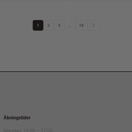
1
2
3
…
18
Åbningstider
Mandag: 10.00 – 17.00