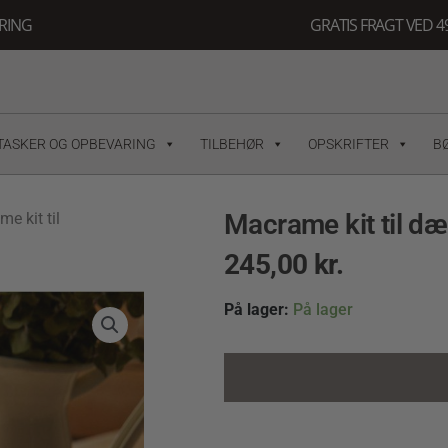
ERING
GRATIS FRAGT VED 49
TASKER OG OPBEVARING
TILBEHØR
OPSKRIFTER
B
Macrame kit til dæ
e kit til
245,00
kr.
Macrame
På lager:
På lager
kit
til
dækkeserviet
quantity