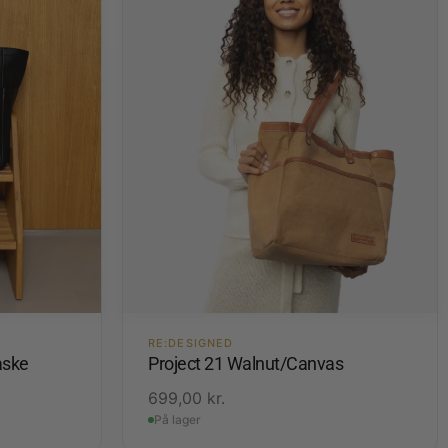
RE:DESIGNED
aske
Project 21 Walnut/Canvas
699,00
kr.
På lager