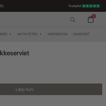
9,-
0
ØGER
AKTIVITETER
INSPIRATION
GAVEKORT
kkeserviet
Læg i kurv