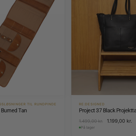
GSLØSNINGER TIL RUNDPINDE
RE:DESIGNED
4 Burned Tan
Project 37 Black Projektt
.
1.199,00
kr.
1.499,00
kr.
På lager