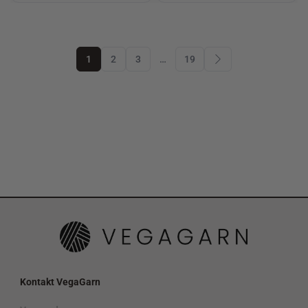
1
2
3
…
19
Kontakt VegaGarn