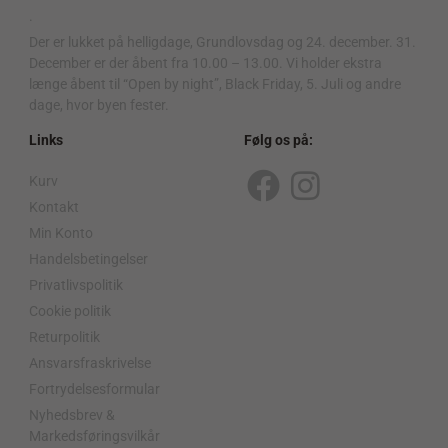
.
Der er lukket på helligdage, Grundlovsdag og 24. december. 31.
December er der åbent fra 10.00 – 13.00. Vi holder ekstra
længe åbent til “Open by night”, Black Friday, 5. Juli og andre
dage, hvor byen fester.
Links
Følg os på:
Kurv
F
I
Kontakt
a
n
Min Konto
c
s
Handelsbetingelser
Privatlivspolitik
e
t
Cookie politik
b
a
Returpolitik
o
g
Ansvarsfraskrivelse
o
r
Fortrydelsesformular
Nyhedsbrev &
k
a
Markedsføringsvilkår