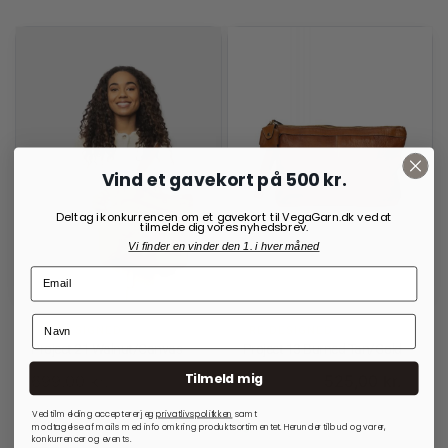
Vind et gavekort på 500 kr.
Deltag i konkurrencen om et gavekort til VegaGarn.dk ved at
tilmelde dig vores nyhedsbrev.
Vi finder en vinder den 1. i hver måned
RE:DESIGNED
RE:DESIGNED
Project 21 Walnut/Canvas
Project 13 Burned Tan/Gold
Tilmeld mig
699,00
kr.
525,00
kr.
700,00
kr.
Ved tilmelding accepterer jeg
privatlivspolitkken
samt
modtagelse af mails med info omkring produktsortimentet. Herunder tilbud og varer,
På lager
På lager
konkurrencer og events.