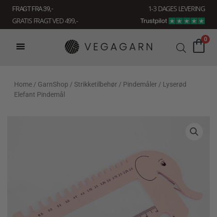
Gå
1-3 DAGES LEVERING
FRAGT FRA 39, -
til
GRATIS FRAGT VED 499,-
indholdet
0
Home
/
GarnShop
/
Strikketilbehør
/
Pindemåler
/ Lyserød
Elefant Pindemål