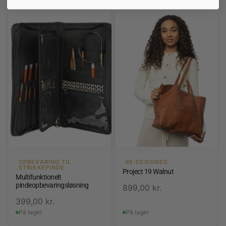
OPBEVARING TIL
RE:DESIGNED
STRIKKEPINDE
Project 19 Walnut
Multifunktionelt
pindeopbevaringsløsning
899,00
kr.
399,00
kr.
På lager
På lager