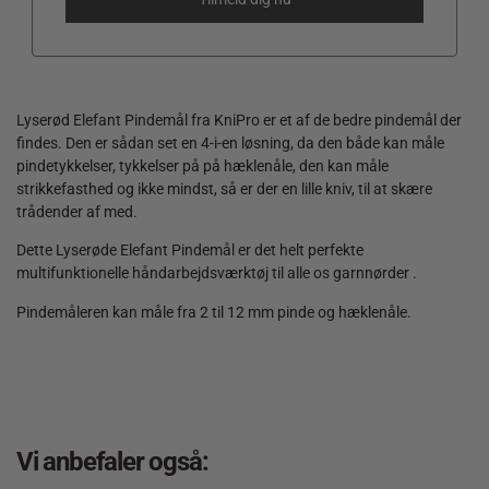
Lyserød Elefant Pindemål fra KniPro er et af de bedre pindemål der
findes. Den er sådan set en 4-i-en løsning, da den både kan måle
pindetykkelser, tykkelser på på hæklenåle, den kan måle
strikkefasthed og ikke mindst, så er der en lille kniv, til at skære
trådender af med.
Dette Lyserøde Elefant Pindemål er det helt perfekte
multifunktionelle håndarbejdsværktøj til alle os garnnørder .
Pindemåleren kan måle fra 2 til 12 mm pinde og hæklenåle.
Vi anbefaler også: