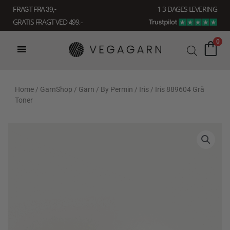
Gå
1-3 DAGES LEVERING
FRAGT FRA 39, -
til
GRATIS FRAGT VED 499,-
indholdet
0
Home
/
GarnShop
/
Garn
/
By Permin
/
Iris
/ Iris 889604 Grå
Toner