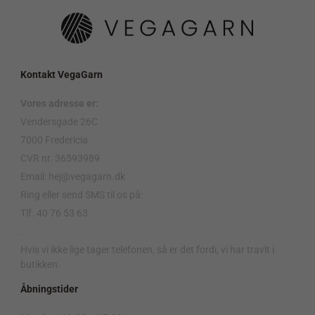
Kontakt VegaGarn
Vores adresse er:
Vendersgade 26C
7000 Fredericia
CVR nr. 36593989
Email: hej@vegagarn.dk
Ring eller send SMS til os på:
Tlf. 40 76 53 63
.
Hvis vi ikke lige tager telefonen, så er det fordi, vi har travlt i
butikken.
Åbningstider