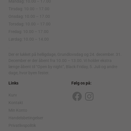
Mandag: 10.00 – 17.00
Tirsdag: 10.00 – 17.00
Onsdag: 10.00 – 17.00
Torsdag: 10.00 – 17.00
Fredag: 10.00 – 17.00
Lørdag: 10.00 – 14.00
.
Der er lukket på helligdage, Grundlovsdag og 24. december. 31.
December er der åbent fra 10.00 – 13.00. Vi holder ekstra
længe åbent til “Open by night”, Black Friday, 5. Juli og andre
dage, hvor byen fester.
Links
Følg os på:
Kurv
F
I
Kontakt
a
n
Min Konto
c
s
Handelsbetingelser
Privatlivspolitik
e
t