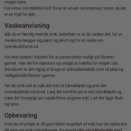
meget mere.
Farverne i Iris 889604 Grå Toner er smukt sammensat i toner, så det
er en fryd for øjet.
Vaskeanvisning
Når du er færdig med dit strik, anbefaler vi, at du vasker det, for at
maskerne lægger sig pænt og jævnt og for at vaske evt.
overskudsfarve ud.
Iris skal vaskes i hånden for at passe bedst muligt på fibrene i
garnet. Vær derfor nænsom og undgå at trække for meget i det.
Derudover er det vigtig at bruge et uldvaskemiddel, som vil pleje og
vedligeholde fibrene i garnet.
Tør dit strik ved at rulle det ind i et håndklæde og pres det
overskydende vand ud. Læg det herefter på et tørt håndklæde og
træk det forsigtigt ud i opskriftens angivne mål. Lad det ligge fladt
og tørre.
Opbevaring
Hvis du vil undgå at dit garn bliver angrebet af møl, kan du opbevare
dit garn og strik i plastikposer. En spand eller plastikbeholder med