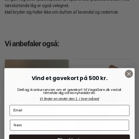
tætsluttende låg er også velegnet.
Møl bryder sig heller ikke om duften af lavendel og cedertræ.
Vi anbefaler også:
Vind et gavekort på 500 kr.
Deltag i konkurrencen om et gavekort til VegaGarn.dk ved at
tilmelde dig vores nyhedsbrev.
Vi finder en vinder den 1. i hver måned