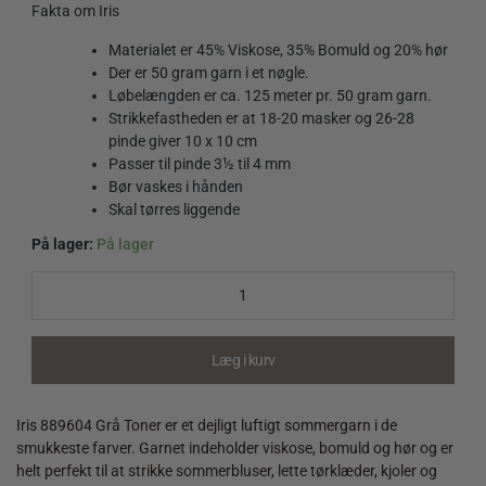
Fakta om Iris
Materialet er 45% Viskose, 35% Bomuld og 20% hør
Der er 50 gram garn i et nøgle.
Løbelængden er ca. 125 meter pr. 50 gram garn.
Strikkefastheden er at 18-20 masker og 26-28
pinde giver 10 x 10 cm
Passer til pinde 3½ til 4 mm
Bør vaskes i hånden
Skal tørres liggende
På lager:
På lager
Iris
889604
Grå
Toner
quantity
Læg i kurv
Iris 889604 Grå Toner er et dejligt luftigt sommergarn i de
smukkeste farver. Garnet indeholder viskose, bomuld og hør og er
helt perfekt til at strikke sommerbluser, lette tørklæder, kjoler og