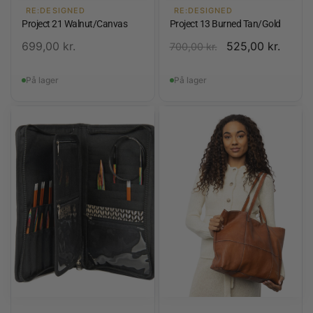
RE:DESIGNED
RE:DESIGNED
Project 21 Walnut/Canvas
Project 13 Burned Tan/Gold
699,00
kr.
525,00
kr.
700,00
kr.
På lager
På lager