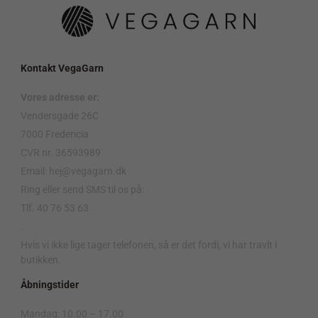
Kontakt VegaGarn
Vores adresse er:
Vendersgade 26C
7000 Fredericia
CVR nr. 36593989
Email: hej@vegagarn.dk
Ring eller send SMS til os på:
Tlf. 40 76 53 63
.
Hvis vi ikke lige tager telefonen, så er det fordi, vi har travlt i
butikken.
Åbningstider
Mandag: 10.00 – 17.00