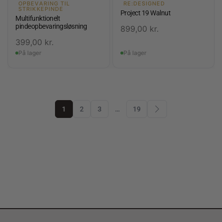
OPBEVARING TIL
RE:DESIGNED
STRIKKEPINDE
Project 19 Walnut
Multifunktionelt
pindeopbevaringsløsning
899,00
kr.
399,00
kr.
På lager
På lager
1
2
3
…
19