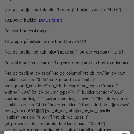
[/et_pb_tab][et_pb_tab title=”Forbrug” _builder_version=”4.0.6″]
Tæppet er hæklet i
DMC Petra 5
Der skal bruges 4 nøgler
Til tæppet på billedet er der brugt farve 5712
[/et_pb_tab][et_pb_tab title=”Hæklenål” _builder_version=”4.0.6″]
Du skal bruge hæklenål nr. 3 og en stramajnål til at hæfte ender med
[/et_pb_tab][/et_pb_tabs][/et_pb_column][/et_pb_row][et_pb_row
_builder_version=”3.25″ background_size=”initial”
background_position=”top_left” background_repeat=”repeat”
width=”100%”][et_pb_column type=”4_4″ _builder_version=”3.25″
custom_padding=”|||” custom_padding__hover=”|||”][et_pb_wc_tabs
_builder_version=”4.0.6″ hover_enabled=”0″ include_tabs=”||reviews”
body_font=”|600|||||||”] [/et_pb_wc_tabs][et_pb_wc_upsells
_builder_version=”3.0.47″][/et_pb_wc_upsells]
[et_pb_wc_related_products _builder_version=”3.0.47″]
[/et_pb_wc_related_products][/et_pb_column][/et_pb_row]