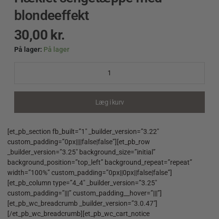
blondeeffekt
30,00
kr.
På lager:
På lager
Hæklet
sengetæppe
med
blondeeffekt
quantity
Læg i kurv
[et_pb_section fb_built=”1″ _builder_version=”3.22″
custom_padding=”0px||||false|false”][et_pb_row
_builder_version=”3.25″ background_size=”initial”
background_position=”top_left” background_repeat=”repeat”
width=”100%” custom_padding=”0px||0px||false|false”]
[et_pb_column type=”4_4″ _builder_version=”3.25″
custom_padding=”|||” custom_padding__hover=”|||”]
[et_pb_wc_breadcrumb _builder_version=”3.0.47″]
[/et_pb_wc_breadcrumb][et_pb_wc_cart_notice