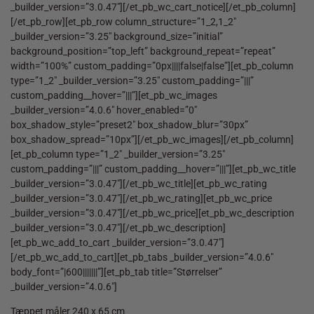
_builder_version=”3.0.47″][/et_pb_wc_cart_notice][/et_pb_column]
[/et_pb_row][et_pb_row column_structure=”1_2,1_2″
_builder_version=”3.25″ background_size=”initial”
background_position=”top_left” background_repeat=”repeat”
width=”100%” custom_padding=”0px||||false|false”][et_pb_column
type=”1_2″ _builder_version=”3.25″ custom_padding=”|||”
custom_padding__hover=”|||”][et_pb_wc_images
_builder_version=”4.0.6″ hover_enabled=”0″
box_shadow_style=”preset2″ box_shadow_blur=”30px”
box_shadow_spread=”10px”][/et_pb_wc_images][/et_pb_column]
[et_pb_column type=”1_2″ _builder_version=”3.25″
custom_padding=”|||” custom_padding__hover=”|||”][et_pb_wc_title
_builder_version=”3.0.47″][/et_pb_wc_title][et_pb_wc_rating
_builder_version=”3.0.47″][/et_pb_wc_rating][et_pb_wc_price
_builder_version=”3.0.47″][/et_pb_wc_price][et_pb_wc_description
_builder_version=”3.0.47″][/et_pb_wc_description]
[et_pb_wc_add_to_cart _builder_version=”3.0.47″]
[/et_pb_wc_add_to_cart][et_pb_tabs _builder_version=”4.0.6″
body_font=”|600|||||||”][et_pb_tab title=”Størrelser”
_builder_version=”4.0.6″]
Tæppet måler 240 x 65 cm