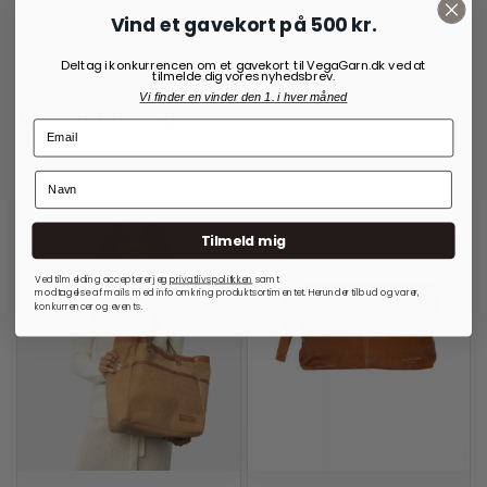
[/et_pb_section]
Vind et gavekort på 500 kr.
Deltag i konkurrencen om et gavekort til VegaGarn.dk ved at
tilmelde dig vores nyhedsbrev.
Vi finder en vinder den 1. i hver måned
Vi anbefaler også:
Tilmeld mig
Ved tilmelding accepterer jeg
privatlivspolitkken
samt
modtagelse af mails med info omkring produktsortimentet. Herunder tilbud og varer,
konkurrencer og events.