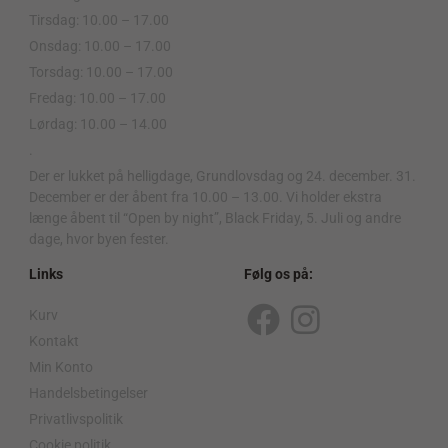
Tirsdag: 10.00 – 17.00
Onsdag: 10.00 – 17.00
Torsdag: 10.00 – 17.00
Fredag: 10.00 – 17.00
Lørdag: 10.00 – 14.00
.
Der er lukket på helligdage, Grundlovsdag og 24. december. 31.
December er der åbent fra 10.00 – 13.00. Vi holder ekstra
længe åbent til “Open by night”, Black Friday, 5. Juli og andre
dage, hvor byen fester.
Links
Følg os på:
Kurv
F
I
Kontakt
a
n
Min Konto
c
s
Handelsbetingelser
Privatlivspolitik
e
t
Cookie politik