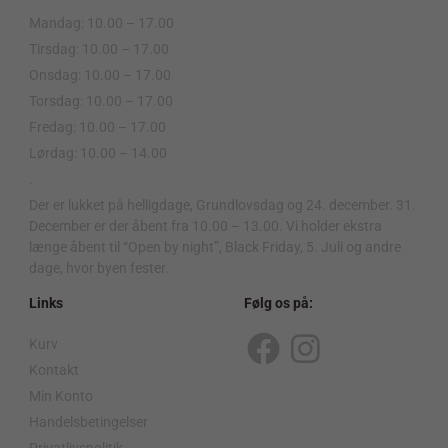
Mandag: 10.00 – 17.00
Tirsdag: 10.00 – 17.00
Onsdag: 10.00 – 17.00
Torsdag: 10.00 – 17.00
Fredag: 10.00 – 17.00
Lørdag: 10.00 – 14.00
.
Der er lukket på helligdage, Grundlovsdag og 24. december. 31.
December er der åbent fra 10.00 – 13.00. Vi holder ekstra
længe åbent til “Open by night”, Black Friday, 5. Juli og andre
dage, hvor byen fester.
Links
Følg os på:
Kurv
F
I
Kontakt
a
n
Min Konto
c
s
Handelsbetingelser