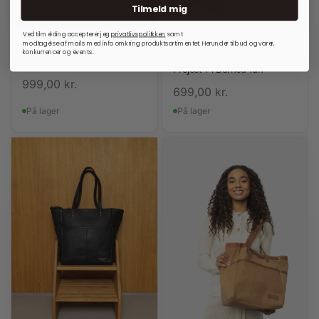
Tilmeld mig
Ved tilmelding accepterer jeg
privatlivspolitkken
samt
modtagelse af mails med info omkring produktsortimentet. Herunder tilbud og varer,
RE:DESIGNED
OPBEVARINGSLØSNINGER
konkurrencer og events.
TIL RUNDPINDE
Project 2 Crossover Walnut
Project 14 Burned Tan
999,00
kr.
699,00
kr.
På lager
På lager