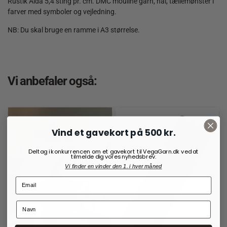
Rustik Aida 5,4 sting pr. cm. DMC mouline garn, nål, tællemønster i
farver med symboler og vejledning.
NB: Du skal bruge en ramme i A3 størrelse.
Vi anbefaler også:
Vind et gavekort på 500 kr.
Deltag i konkurrencen om et gavekort til VegaGarn.dk ved at
tilmelde dig vores nyhedsbrev.
Vi finder en vinder den 1. i hver måned