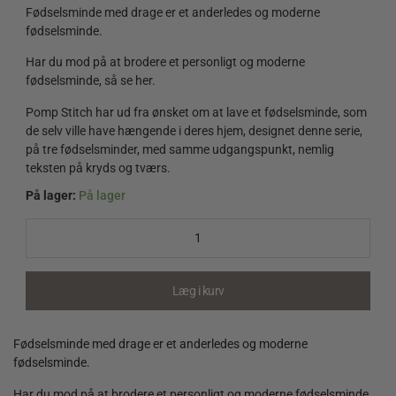
Fødselsminde med drage er et anderledes og moderne
fødselsminde.
Har du mod på at brodere et personligt og moderne
fødselsminde, så se her.
Pomp Stitch har ud fra ønsket om at lave et fødselsminde, som
de selv ville have hængende i deres hjem, designet denne serie,
på tre fødselsminder, med samme udgangspunkt, nemlig
teksten på kryds og tværs.
På lager:
På lager
Fødselsminde
med
drage
quantity
Læg i kurv
Fødselsminde med drage er et anderledes og moderne
fødselsminde.
Har du mod på at brodere et personligt og moderne fødselsminde,