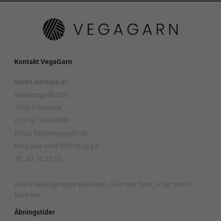
Kontakt VegaGarn
Vores adresse er:
Vendersgade 26C
7000 Fredericia
CVR nr. 36593989
Email: hej@vegagarn.dk
Ring eller send SMS til os på:
Tlf. 40 76 53 63
.
Hvis vi ikke lige tager telefonen, så er det fordi, vi har travlt i
butikken.
Åbningstider