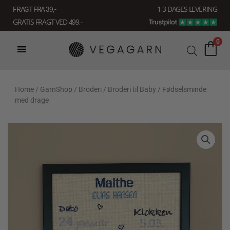
Gå
1-3 DAGES LEVERING
FRAGT FRA 39, -
til
GRATIS FRAGT VED 499,-
indholdet
0
Home
/
GarnShop
/
Broderi
/
Broderi til Baby
/ Fødselsminde
med drage