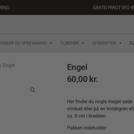
ERING
GRATIS FRAGT VED 49
TASKER OG OPBEVARING
TILBEHØR
OPSKRIFTER
B
Engel
/ Engel
60,00
kr.
Her finder du nogle meget søde s
vinduet eller på en troldegren e
ca. 8 cm i bredden.
Pakken indeholder: