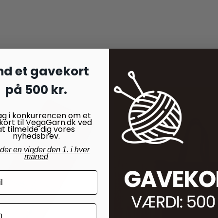
nd et gavekort
på 500 kr.
ag i konkurrencen om et
kort til VegaGarn.dk ved
at tilmelde dig vores
nyhedsbrev.
nder en vinder den 1. i hver
måned