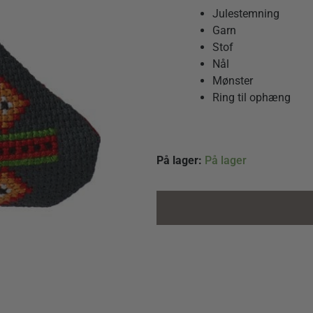
Julestemning
Garn
Stof
Nål
Mønster
Ring til ophæng
Engel
På lager:
På lager
quantity