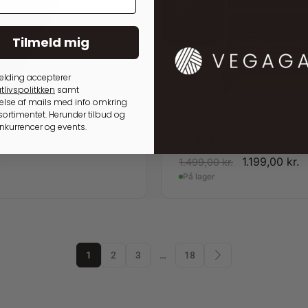
Tilmeld mig
elding accepterer
tlivspolitkken
samt
lse af mails med info omkring
ortimentet. Herunder tilbud og
GSLØSNINGER TIL RUNDPINDE
RE:DESIGNED
onkurrencer og events.
4 Burned Tan
Project 37 Black Projektt
.
1.199,00
kr.
1.499,00
kr.
På lager
1
2
3
…
18