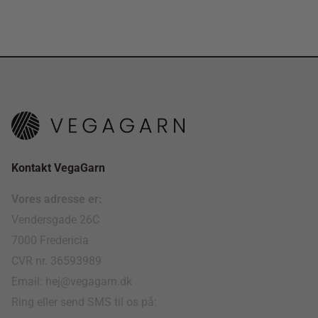
Kontakt VegaGarn
Vores adresse er:
Vendersgade 26C
7000 Fredericia
CVR nr. 36593989
Email: hej@vegagarn.dk
Ring eller send SMS til os på: