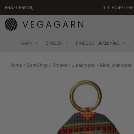
Gå
1-3 DAGES LEV
FRAGT FRA 39, -
til
indholdet
GARN
BRODERI
PINDE OG HÆKLENÅLE
Home
/
GarnShop
/
Broderi
/
Julebroderi
/
Mini julebroderi