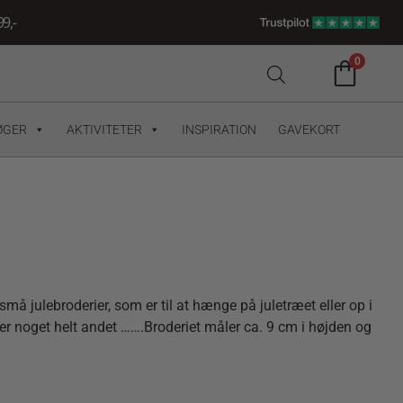
9,-
0
ØGER
AKTIVITETER
INSPIRATION
GAVEKORT
må julebroderier, som er til at hænge på juletræet eller op i
ller noget helt andet …….Broderiet måler ca. 9 cm i højden og