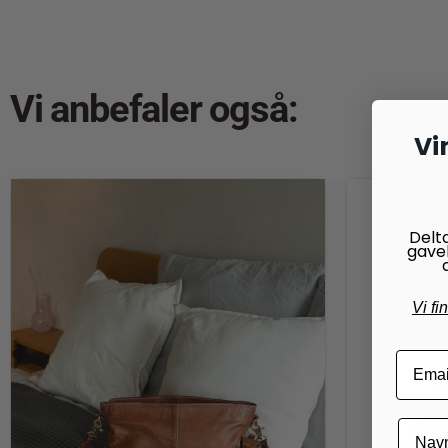
Vi anbefaler også:
Vi
Delt
gave
Vi fi