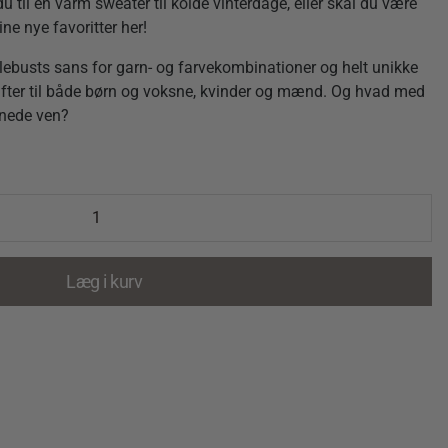
til en varm sweater til kolde vinterdage, eller skal du være
ine nye favoritter her!
lebusts sans for garn- og farvekombinationer og helt unikke
ifter til både børn og voksne, kvinder og mænd. Og hvad med
benede ven?
Læg i kurv