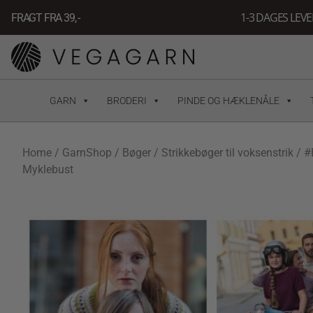
Gå
1-3 DAGES LEV
FRAGT FRA 39, -
til
indholdet
GARN
BRODERI
PINDE OG HÆKLENÅLE
Home
/
GarnShop
/
Bøger
/
Strikkebøger til voksenstrik
/ #
Myklebust