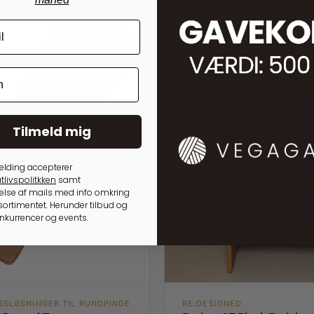
Tilmeld mig
elding accepterer
tlivspolitkken
samt
lse af mails med info omkring
ortimentet. Herunder tilbud og
onkurrencer og events.
GSLØSNINGER TIL RUNDPINDE
RE:DESIGNED