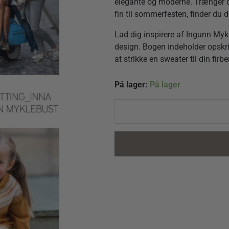
elegante og moderne. Trænger du 
fin til sommerfesten, finder du d
Lad dig inspirere af Ingunn Myk
design. Bogen indeholder opskr
at strikke en sweater til din fir
#Bystrik
På lager:
På lager
af
Ingunn
Myklebust
quantity