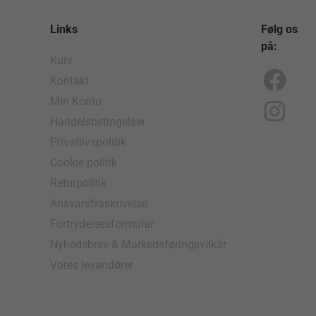
Links
Følg os
på:
Kurv
Kontakt
F
I
Min Konto
a
n
Handelsbetingelser
c
s
Privatlivspolitik
e
t
Cookie politik
b
a
Returpolitik
o
g
Ansvarsfraskrivelse
Fortrydelsesformular
o
r
Nyhedsbrev & Markedsføringsvilkår
k
a
Vores levandører
m