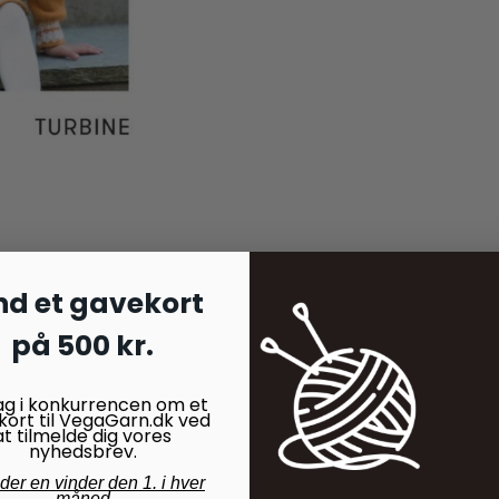
nd et gavekort
på 500 kr.
ag i konkurrencen om et
kort til VegaGarn.dk ved
at tilmelde dig vores
nyhedsbrev.
nder en vinder den 1. i hver
måned