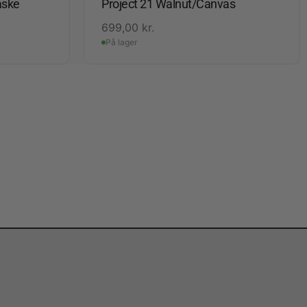
aske
Project 21 Walnut/Canvas
699,00
kr.
På lager