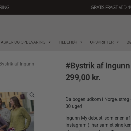
ERING
GRATIS FRAGT VED 49
TASKER OG OPBEVARING
TILBEHØR
OPSKRIFTER
B
#Bystrik af Ingun
Bystrik af Ingunn
299,00
kr.
Da bogen udkom i Norge, strøg de
30 uger!
Ingunn Myklebust, som er en af
Instagram ), har samlet sine kend