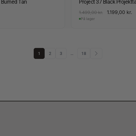
4 Burned Tan
Project 37 Black Projektt
.
1.199,00
kr.
1.499,00
kr.
På lager
1
2
3
…
18