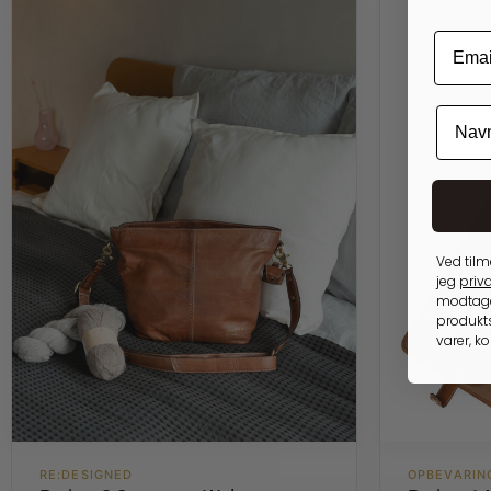
Ved tilm
jeg
priva
modtage
produkts
varer, k
RE:DESIGNED
OPBEVARIN