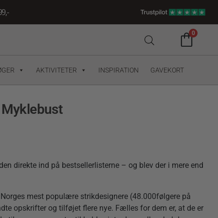
9,-
0
ØGER
AKTIVITETER
INSPIRATION
GAVEKORT
n Myklebust
n direkte ind på bestsellerlisterne – og blev der i mere end
 Norges mest populære strikdesignere (48.000følgere på
te opskrifter og tilføjet flere nye. Fælles for dem er, at de er