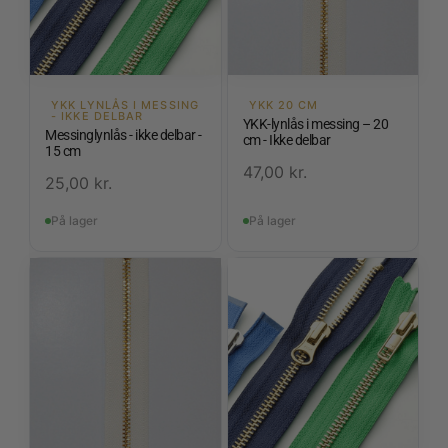
YKK LYNLÅS I MESSING
YKK 20 CM
- IKKE DELBAR
YKK-lynlås i messing – 20
Messinglynlås - ikke delbar -
cm - Ikke delbar
15 cm
47,00
kr.
25,00
kr.
På lager
På lager