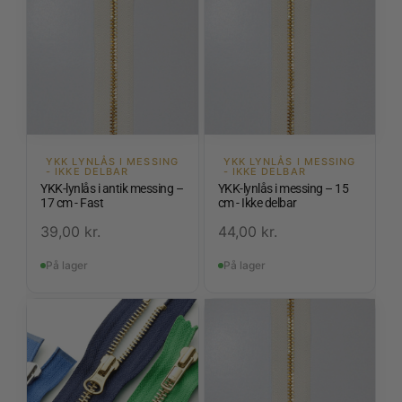
YKK LYNLÅS I MESSING
YKK LYNLÅS I MESSING
- IKKE DELBAR
- IKKE DELBAR
YKK-lynlås i antik messing –
YKK-lynlås i messing – 15
17 cm - Fast
cm - Ikke delbar
39,00
kr.
44,00
kr.
På lager
På lager