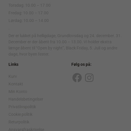
Torsdag: 10.00 – 17.00
Fredag: 10.00 – 17.00
Lørdag: 10.00 – 14.00
.
Der er lukket på helligdage, Grundlovsdag og 24. december. 31.
December er der åbent fra 10.00 – 13.00. Vi holder ekstra
længe åbent til “Open by night”, Black Friday, 5. Juli og andre
dage, hvor byen fester.
Links
Følg os på:
Kurv
F
I
Kontakt
a
n
Min Konto
c
s
Handelsbetingelser
Privatlivspolitik
e
t
Cookie politik
b
a
Returpolitik
o
g
Ansvarsfraskrivelse