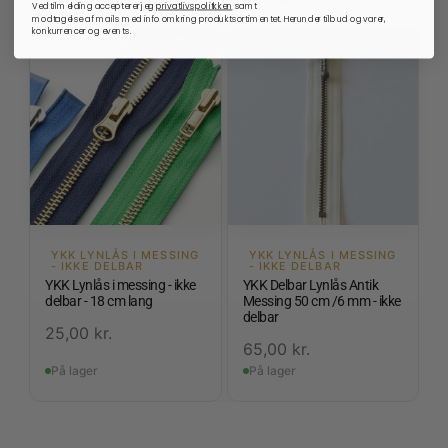
Ved tilmelding accepterer jeg
privatlivspolitkken
samt
modtagelse af mails med info omkring produktsortimentet. Herunder tilbud og varer,
konkurrencer og events.
YKK LYNLÅS I MESSING
YKK LYNLÅS I MESSING
- IKKE DELBAR
- IKKE DELBAR
YKK Lynlås i messing - ikke
YKK Delbar Lynlås Antik
delbar - 18 cm lang
Messing 50 cm /6 mm - ikke
delbar
25,00
kr.
65,00
kr.
På lager
På lager