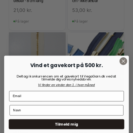
delbar - 8 cm lang
cm - Ikke delbar
21,00
kr.
53,00
kr.
På lager
På lager
Vind et gavekort på 500 kr.
Deltag i konkurrencen om et gavekort til VegaGarn.dk ved at
tilmelde dig vores nyhedsbrev.
Vi finder en vinder den 1. i hver måned
YKK LYNLÅS I MESSING
YKK LYNLÅS I MESSING
- IKKE DELBAR
- IKKE DELBAR
YKK-lynlås i messing – 18
YKK Lynlås i messing - ikke
cm - Ikke delbar
delbar - 12 cm lang
46,00
kr.
23,00
kr.
Tilmeld mig
På lager
På lager