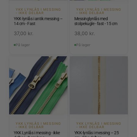
YKK LYNLÅS I MESSING
YKK LYNLÅS I MESSING
- IKKE DELBAR
- IKKE DELBAR
YKK-lynlås i antik messing –
Messinglynlås med
14 cm - Fast
stolpekugle - fast - 15 cm
37,00
kr.
38,00
kr.
På lager
På lager
YKK LYNLÅS I MESSING
YKK LYNLÅS I MESSING
- IKKE DELBAR
- IKKE DELBAR
YKK Lynlås i messing - ikke
YKK-lynlås i messing – 25