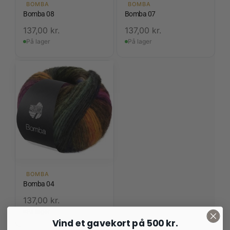
BOMBA
BOMBA
Bomba 08
Bomba 07
137,00
kr.
137,00
kr.
På lager
På lager
BOMBA
Bomba 04
137,00
kr.
På lager
Vind et gavekort på 500 kr.