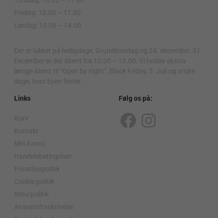
Torsdag: 10.00 – 17.00
Fredag: 10.00 – 17.00
Lørdag: 10.00 – 14.00
.
Der er lukket på helligdage, Grundlovsdag og 24. december. 31.
December er der åbent fra 10.00 – 13.00. Vi holder ekstra
længe åbent til “Open by night”, Black Friday, 5. Juli og andre
dage, hvor byen fester.
Links
Følg os på:
Kurv
F
I
Kontakt
a
n
Min Konto
c
s
Handelsbetingelser
Privatlivspolitik
e
t
Cookie politik
b
a
Returpolitik
o
g
Ansvarsfraskrivelse