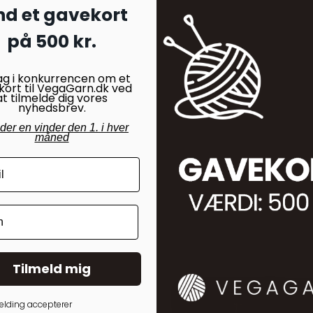
nd et gavekort
på 500 kr.
ag i konkurrencen om et
kort til VegaGarn.dk ved
at tilmelde dig vores
nyhedsbrev.
nder en vinder den 1. i hver
måned
Tilmeld mig
elding accepterer