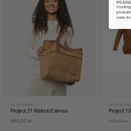
jeg
priva
modtage
produkts
varer, k
RE:DESIGNED
RE:DESIGN
Project 21 Walnut/Canvas
Project 1
699,00
kr.
700,00
kr.