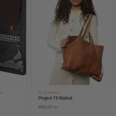
DE
RE:DESIGNED
Project 19 Walnut
899,00
kr.