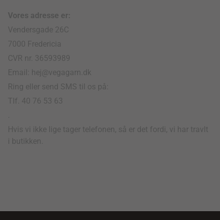
Vores adresse er:
Vendersgade 26C
7000 Fredericia
CVR nr. 36593989
Email: hej@vegagarn.dk
Ring eller send SMS til os på:
Tlf. 40 76 53 63
.
Hvis vi ikke lige tager telefonen, så er det fordi, vi har travlt
i butikken.