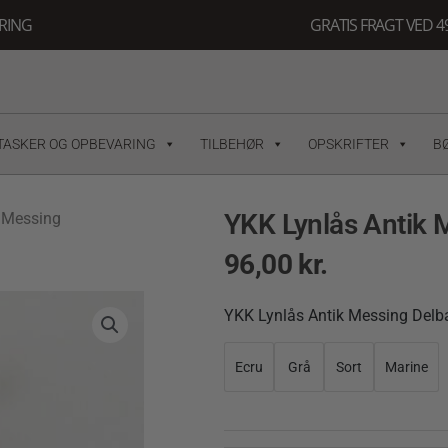
ERING
GRATIS FRAGT VED 49
TASKER OG OPBEVARING
TILBEHØR
OPSKRIFTER
B
YKK Lynlås Antik 
k Messing
96,00
kr.
YKK
YKK Lynlås Antik Messing Delb
Lynlås
Antik
Ecru
Grå
Sort
Marine
Messing
Delbar
80