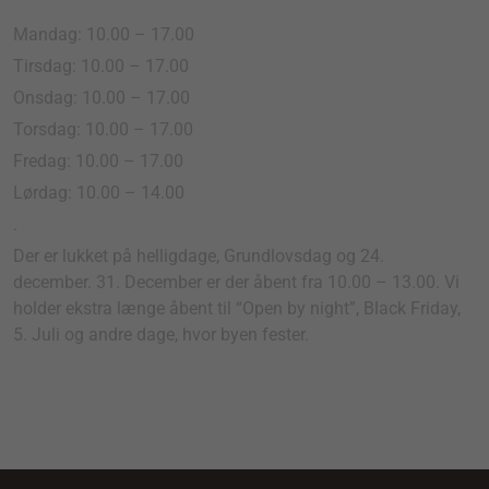
Mandag: 10.00 – 17.00
Tirsdag: 10.00 – 17.00
Onsdag: 10.00 – 17.00
Torsdag: 10.00 – 17.00
Fredag: 10.00 – 17.00
Lørdag: 10.00 – 14.00
.
Der er lukket på helligdage, Grundlovsdag og 24.
december. 31. December er der åbent fra 10.00 – 13.00. Vi
holder ekstra længe åbent til “Open by night”, Black Friday,
5. Juli og andre dage, hvor byen fester.