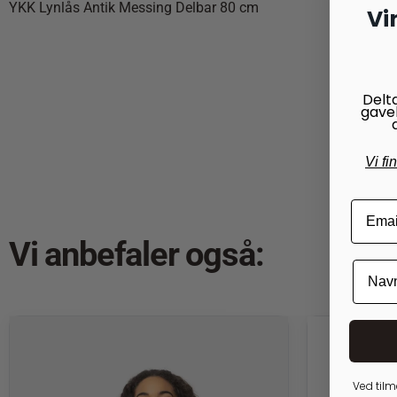
YKK Lynlås Antik Messing Delbar 80 cm
Vi
Delt
gave
Vi fi
Vi anbefaler også:
Ved tilm