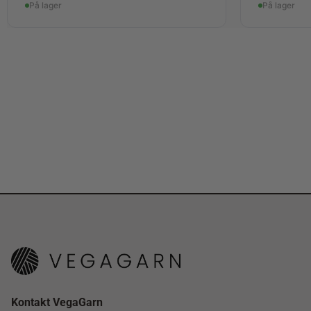
På lager
På lager
Kontakt VegaGarn