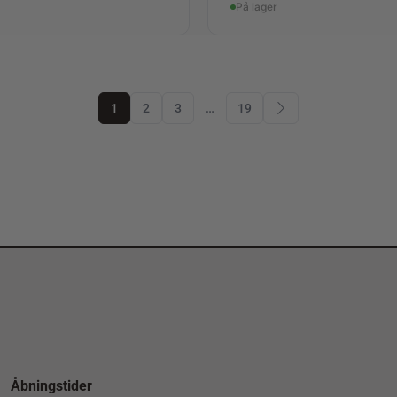
På lager
1
2
3
…
19
Åbningstider