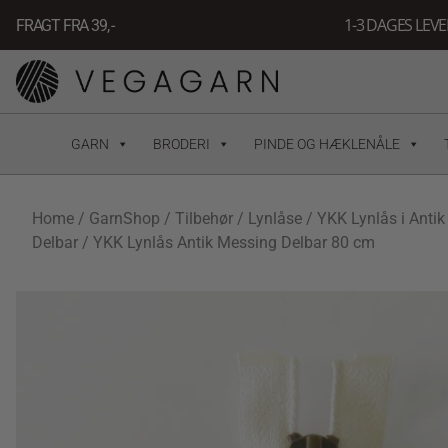
Gå
1-3 DAGES LEV
FRAGT FRA 39, -
til
indholdet
GARN
BRODERI
PINDE OG HÆKLENÅLE
Home
/
GarnShop
/
Tilbehør
/
Lynlåse
/
YKK Lynlås i Anti
Delbar
/ YKK Lynlås Antik Messing Delbar 80 cm