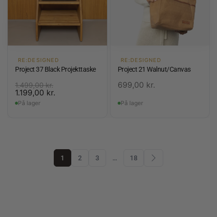
RE:DESIGNED
RE:DESIGNED
Project 37 Black Projekttaske
Project 21 Walnut/Canvas
699,00
kr.
1.499,00
kr.
1.199,00
kr.
På lager
På lager
1
2
3
…
18