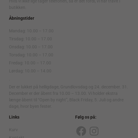
Hvis vi ikke lige tager telefonen, så er det fordi, vi har travlt i
butikken.
Åbningstider
Mandag: 10.00 – 17.00
Tirsdag: 10.00 – 17.00
Onsdag: 10.00 – 17.00
Torsdag: 10.00 – 17.00
Fredag: 10.00 – 17.00
Lørdag: 10.00 – 14.00
.
Der er lukket på helligdage, Grundlovsdag og 24. december. 31.
December er der åbent fra 10.00 – 13.00. Vi holder ekstra
længe åbent til “Open by night”, Black Friday, 5. Juli og andre
dage, hvor byen fester.
Links
Følg os på:
Kurv
F
I
Kontakt