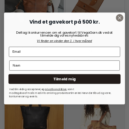
Vind et gavekort på 500 kr.
Deltag i konkurrencen om et gavekort til VegaGarn.dk ved at
tilmelde dig vores nyhedsbrev.
Vi finder en vinder den 1. i hver måned
RE:DESIGNED
OPBEVARINGSLØSNINGER
TIL RUNDPINDE
Project 2 Crossover Walnut
Project 14 Burned Tan
999,00
kr.
699,00
kr.
På lager
På lager
Tilmeld mig
Ved tilmelding accepterer jeg
privatlivspolitkken
samt
modtagelse af mails med info omkring produktsortimentet. Herunder tilbud og varer,
konkurrencer og events.