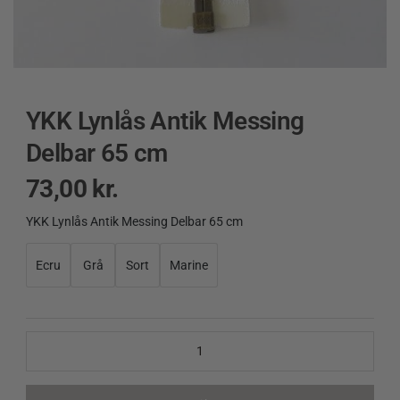
YKK Lynlås Antik Messing
Delbar 65 cm
73,00
kr.
YKK Lynlås Antik Messing Delbar 65 cm
YKK
Lynlås
Antik
Ecru
Grå
Sort
Marine
Messing
Delbar
65
cm
quantity