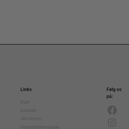
Links
Følg os
på:
Kurv
Kontakt
F
I
Min Konto
a
n
Handelsbetingelser