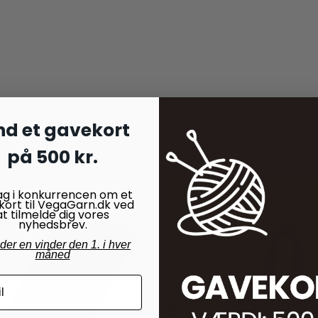
nd et gavekort
på 500 kr.
ag i konkurrencen om et
kort til VegaGarn.dk ved
at tilmelde dig vores
nyhedsbrev.
nder en vinder den 1. i hver
måned