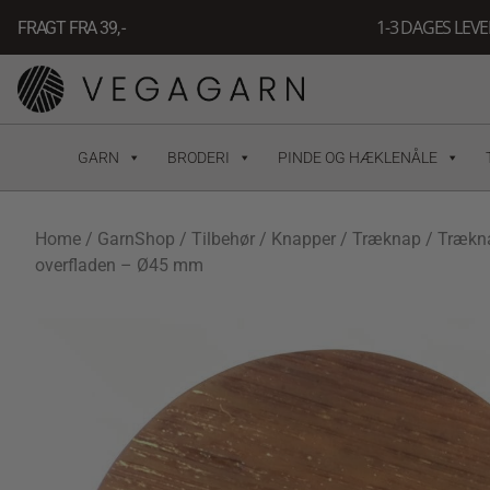
Gå
1-3 DAGES LEV
FRAGT FRA 39, -
til
indholdet
GARN
BRODERI
PINDE OG HÆKLENÅLE
Home
/
GarnShop
/
Tilbehør
/
Knapper
/
Træknap
/ Trækna
overfladen – Ø45 mm