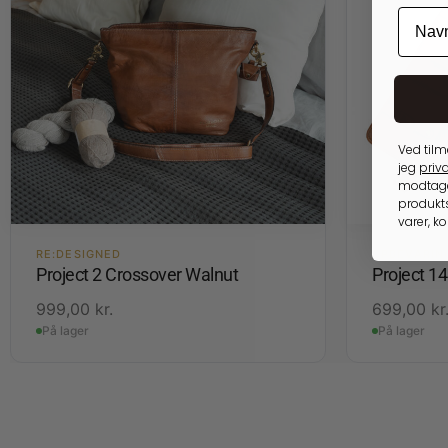
Ved tilm
jeg
priva
modtage
produkts
varer, k
RE:DESIGNED
OPBEVARIN
Project 2 Crossover Walnut
Project 1
999,00
kr.
699,00
kr
På lager
På lager