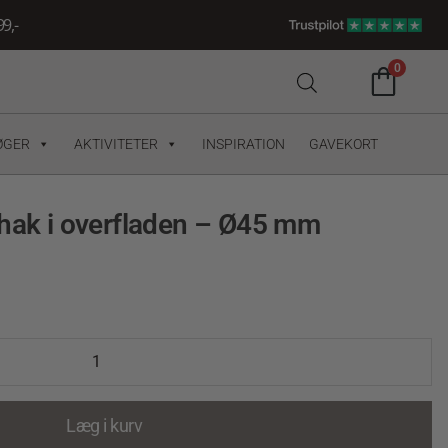
9,-
0
ØGER
AKTIVITETER
INSPIRATION
GAVEKORT
 hak i overfladen – Ø45 mm
Læg i kurv