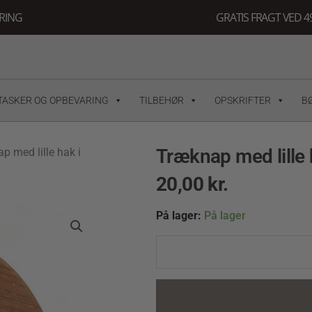
ERING
GRATIS FRAGT VED 49
TASKER OG OPBEVARING
TILBEHØR
OPSKRIFTER
B
Træknap med lille
p med lille hak i
20,00
kr.
Træknap
På lager:
På lager
med
lille
hak
i
overfladen