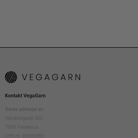
Kontakt VegaGarn
Vores adresse er:
Vendersgade 26C
7000 Fredericia
CVR nr. 36593989