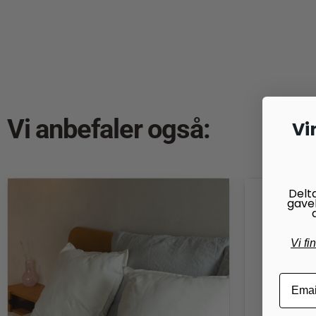
Vi anbefaler også:
Vi
Delt
gave
Vi fi