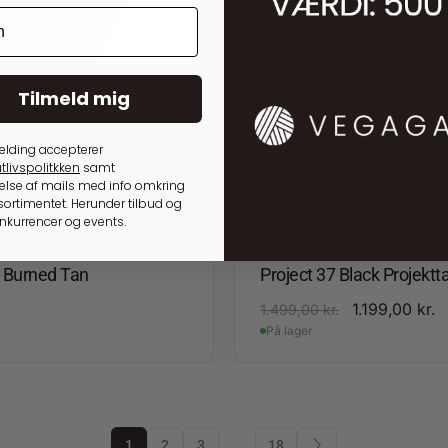
Tilmeld mig
elding accepterer
tlivspolitkken
samt
lse af mails med info omkring
ortimentet. Herunder tilbud og
onkurrencer og events.
GSLØSNINGER TIL RUNDPINDE
RE:DESIGNED
4 Burned Tan
Project 37 Black Projektt
.
1.199,00
kr.
1.499,00
kr.
På lager
1
2
3
…
18