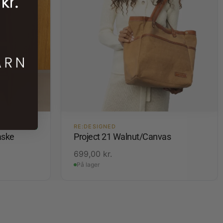
RE:DESIGNED
aske
Project 21 Walnut/Canvas
699,00
kr.
På lager