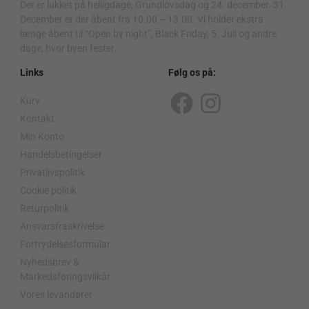
Der er lukket på helligdage, Grundlovsdag og 24. december. 31.
December er der åbent fra 10.00 – 13.00. Vi holder ekstra
længe åbent til “Open by night”, Black Friday, 5. Juli og andre
dage, hvor byen fester.
Links
Følg os på:
Kurv
F
I
Kontakt
a
n
Min Konto
c
s
Handelsbetingelser
Privatlivspolitik
e
t
Cookie politik
b
a
Returpolitik
o
g
Ansvarsfraskrivelse
o
r
Fortrydelsesformular
Nyhedsbrev &
k
a
Markedsføringsvilkår
m
Vores levandører