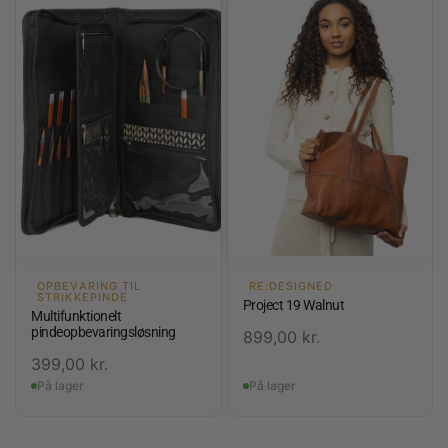
OPBEVARING TIL
RE:DESIGNED
STRIKKEPINDE
Project 19 Walnut
Multifunktionelt
pindeopbevaringsløsning
899,00
kr.
399,00
kr.
På lager
På lager