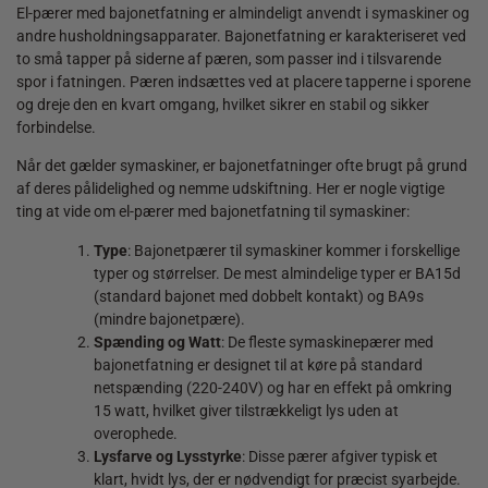
El-pærer med bajonetfatning er almindeligt anvendt i symaskiner og
andre husholdningsapparater. Bajonetfatning er karakteriseret ved
to små tapper på siderne af pæren, som passer ind i tilsvarende
spor i fatningen. Pæren indsættes ved at placere tapperne i sporene
og dreje den en kvart omgang, hvilket sikrer en stabil og sikker
forbindelse.
Når det gælder symaskiner, er bajonetfatninger ofte brugt på grund
af deres pålidelighed og nemme udskiftning. Her er nogle vigtige
ting at vide om el-pærer med bajonetfatning til symaskiner:
Type
: Bajonetpærer til symaskiner kommer i forskellige
typer og størrelser. De mest almindelige typer er BA15d
(standard bajonet med dobbelt kontakt) og BA9s
(mindre bajonetpære).
Spænding og Watt
: De fleste symaskinepærer med
bajonetfatning er designet til at køre på standard
netspænding (220-240V) og har en effekt på omkring
15 watt, hvilket giver tilstrækkeligt lys uden at
overophede.
Lysfarve og Lysstyrke
: Disse pærer afgiver typisk et
klart, hvidt lys, der er nødvendigt for præcist syarbejde.