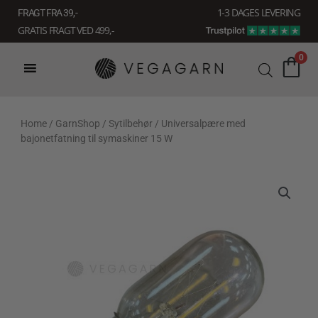
Gå
1-3 DAGES LEVERING
FRAGT FRA 39, -
til
GRATIS FRAGT VED 499,-
indholdet
0
Home
/
GarnShop
/
Sytilbehør
/ Universalpære med
bajonetfatning til symaskiner 15 W