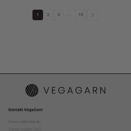
1
2
3
…
19
Kontakt VegaGarn
Vores adresse er:
Vendersgade 26C