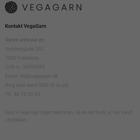
Kontakt VegaGarn
Vores adresse er:
Vendersgade 26C
7000 Fredericia
CVR nr. 36593989
Email: hej@vegagarn.dk
Ring eller send SMS til os på:
Tlf. 40 76 53 63
.
Hvis vi ikke lige tager telefonen, så er det fordi, vi har travlt
i butikken.