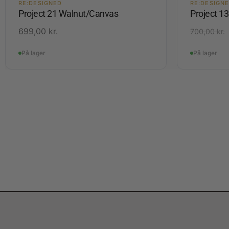
RE:DESIGNED
RE:DESIGN
Project 21 Walnut/Canvas
Project 1
699,00
kr.
700,00
kr.
På lager
På lager