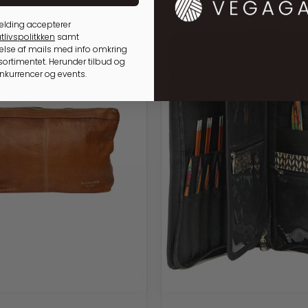
elding accepterer
tlivspolitkken
samt
lse af mails med info omkring
ortimentet. Herunder tilbud og
onkurrencer og events.