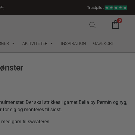
9,-
0
ØGER
AKTIVITETER
INSPIRATION
GAVEKORT
ønster
ulmønster. Der skal strikkes i garnet Bella by Permin og ryg,
 for sig og monteres til sidst.
med garn til sweateren.