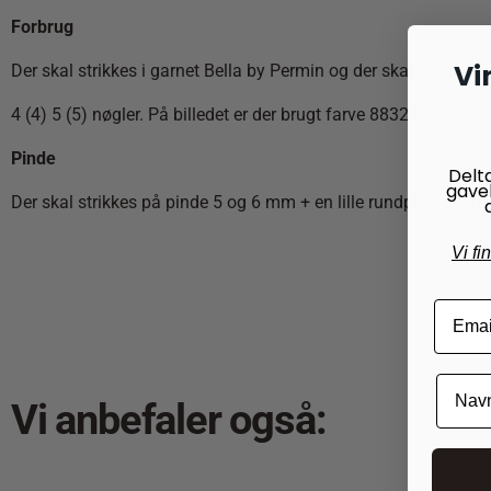
Forbrug
Vi
Der skal strikkes i garnet Bella by Permin og der skal bruges f
4 (4) 5 (5) nøgler. På billedet er der brugt farve 883241 Gul/O
Pinde
Delt
gave
Der skal strikkes på pinde 5 og 6 mm + en lille rundpind 5 mm
Vi fi
Vi anbefaler også: