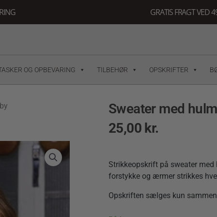
ERING
GRATIS FRAGT VED 49
TASKER OG OPBEVARING
TILBEHØR
OPSKRIFTER
B
Sweater med hulm
 by
25,00
kr.
Strikkeopskrift på sweater med h
forstykke og ærmer strikkes hver
Opskriften sælges kun sammen 