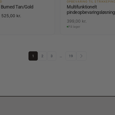
ED
OPBEVARING TIL STRIKKEPIN
3 Burned Tan/Gold
Multifunktionelt
pindeopbevaringsløsning
525,00
kr.
399,00
kr.
På lager
1
2
3
…
19