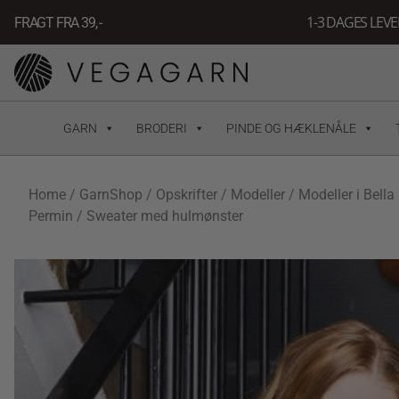
Gå
1-3 DAGES LEV
FRAGT FRA 39, -
til
indholdet
GARN
BRODERI
PINDE OG HÆKLENÅLE
Home
/
GarnShop
/
Opskrifter
/
Modeller
/
Modeller i Bella
Permin
/ Sweater med hulmønster