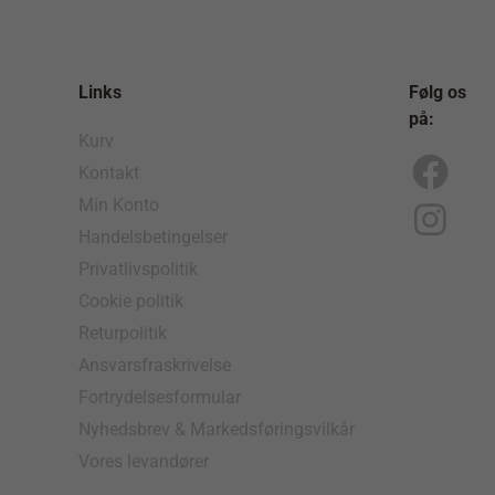
Links
Følg os
på:
Kurv
Kontakt
F
I
Min Konto
a
n
Handelsbetingelser
c
s
Privatlivspolitik
e
t
Cookie politik
b
a
Returpolitik
o
g
Ansvarsfraskrivelse
Fortrydelsesformular
o
r
Nyhedsbrev & Markedsføringsvilkår
k
a
Vores levandører
m