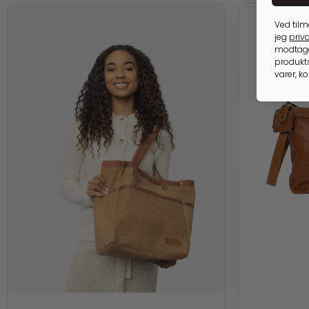
Ved tilm
jeg
priva
modtage
produkts
varer, k