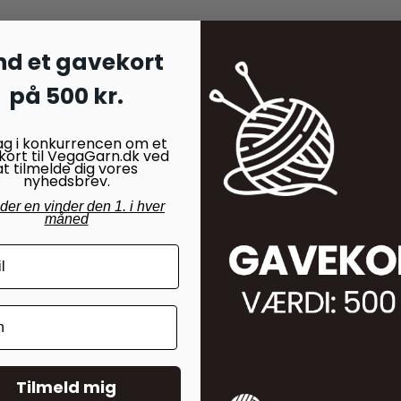
nd et gavekort
ølgende:
på 500 kr.
range
ag i konkurrencen om et
kort til VegaGarn.dk ved
 (40 cm)
at tilmelde dig vores
nyhedsbrev.
nder en vinder den 1. i hver
måned
Tilmeld mig