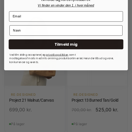
Vi finder en vinder den 1. i hver måned
Tilmeld mig
Ved tilmelding accepterer jeg
privatlivspolitkken
samt
modtagelse af mails med info omkring produktsortimentet. Herunder tilbud og varer,
konkurrencer og events.
RE:DESIGNED
RE:DESIGNED
Project 21 Walnut/Canvas
Project 13 Burned Tan/Gold
699,00
kr.
525,00
kr.
700,00
kr.
På lager
På lager