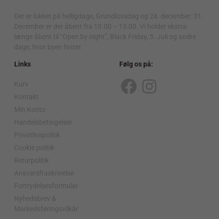
.
Der er lukket på helligdage, Grundlovsdag og 24. december. 31.
December er der åbent fra 10.00 – 13.00. Vi holder ekstra
længe åbent til “Open by night”, Black Friday, 5. Juli og andre
dage, hvor byen fester.
Links
Følg os på:
Kurv
F
I
Kontakt
a
n
Min Konto
c
s
Handelsbetingelser
Privatlivspolitik
e
t
Cookie politik
b
a
Returpolitik
o
g
Ansvarsfraskrivelse
o
r
Fortrydelsesformular
Nyhedsbrev &
k
a
Markedsføringsvilkår