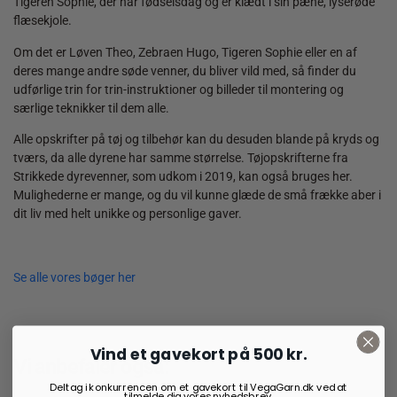
Tigeren Sophie, der har fødselsdag og er klædt i sin pæne, lyserøde
flæsekjole.
Om det er Løven Theo, Zebraen Hugo, Tigeren Sophie eller en af
deres mange andre søde venner, du bliver vild med, så finder du
udførlige trin for trin-instruktioner og billeder til montering og
særlige teknikker til dem alle.
Alle opskrifter på tøj og tilbehør kan du desuden blande på kryds og
tværs, da alle dyrene har samme størrelse. Tøjopskrifterne fra
Strikkede dyrevenner
, som udkom i 2019, kan også bruges her.
Mulighederne er mange, og du vil kunne glæde de små frække aber i
dit liv med helt unikke og personlige gaver.
Se alle vores bøger her
Vind et gavekort på 500 kr.
Vi anbefaler også:
Deltag i konkurrencen om et gavekort til VegaGarn.dk ved at
tilmelde dig vores nyhedsbrev.