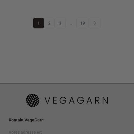
1
2
3
…
19
Kontakt VegaGarn
Vores adresse er: