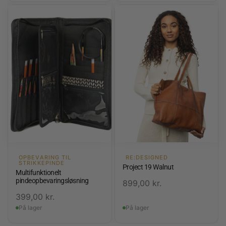
OPBEVARING TIL
RE:DESIGNED
STRIKKEPINDE
Project 19 Walnut
Multifunktionelt
pindeopbevaringsløsning
899,00
kr.
399,00
kr.
På lager
På lager