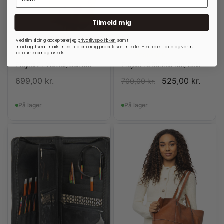
Tilmeld mig
Ved tilmelding accepterer jeg
privatlivspolitkken
samt
modtagelse af mails med info omkring produktsortimentet. Herunder tilbud og varer,
konkurrencer og events.
RE:DESIGNED
RE:DESIGNED
Project 21 Walnut/Canvas
Project 13 Burned Tan/Gold
699,00
kr.
525,00
kr.
700,00
kr.
På lager
På lager