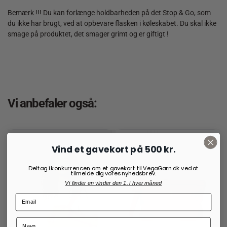
Bemærk !!! Du kan forlænge holdbarheden på det Stop & Go, som
du ikke har brugt, ved at opbevare flasken i køleskabet. Du skal ikke
smage på produktet, det smager grimt og er giftigt !
Vi anbefaler også:
Vind et gavekort på 500 kr.
Deltag i konkurrencen om et gavekort til VegaGarn.dk ved at
tilmelde dig vores nyhedsbrev.
Vi finder en vinder den 1. i hver måned