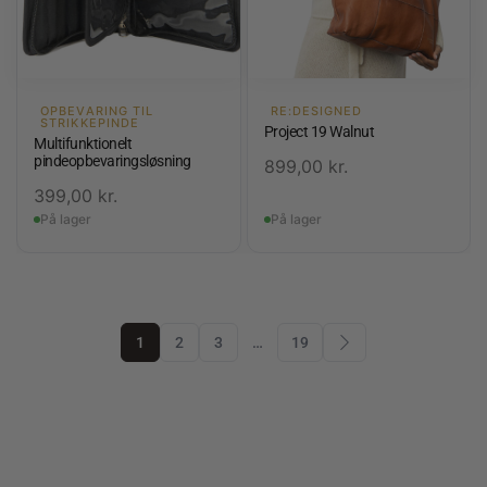
OPBEVARING TIL
RE:DESIGNED
STRIKKEPINDE
Project 19 Walnut
Multifunktionelt
pindeopbevaringsløsning
899,00
kr.
399,00
kr.
På lager
På lager
1
2
3
…
19