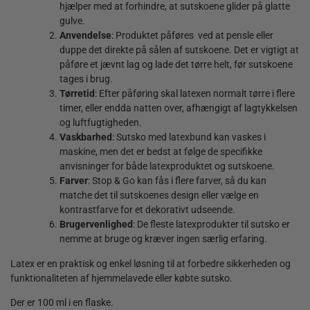
hjælper med at forhindre, at sutskoene glider på glatte
gulve.
Anvendelse
: Produktet påføres ved at pensle eller
duppe det direkte på sålen af sutskoene. Det er vigtigt at
påføre et jævnt lag og lade det tørre helt, før sutskoene
tages i brug.
Tørretid
: Efter påføring skal latexen normalt tørre i flere
timer, eller endda natten over, afhængigt af lagtykkelsen
og luftfugtigheden.
Vaskbarhed
: Sutsko med latexbund kan vaskes i
maskine, men det er bedst at følge de specifikke
anvisninger for både latexproduktet og sutskoene.
Farver
: Stop & Go kan fås i flere farver, så du kan
matche det til sutskoenes design eller vælge en
kontrastfarve for et dekorativt udseende.
Brugervenlighed
: De fleste latexprodukter til sutsko er
nemme at bruge og kræver ingen særlig erfaring.
Latex er en praktisk og enkel løsning til at forbedre sikkerheden og
funktionaliteten af hjemmelavede eller købte sutsko.
Der er 100 ml i en flaske.