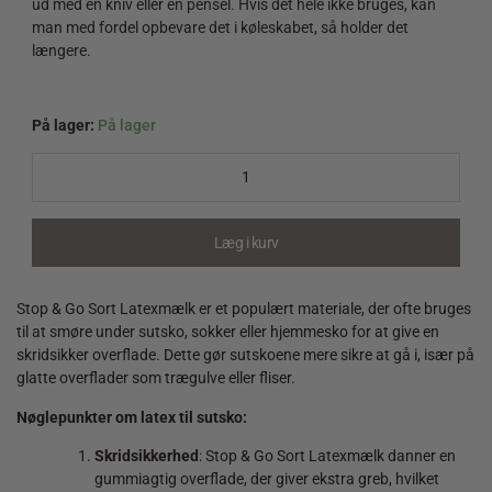
ud med en kniv eller en pensel. Hvis det hele ikke bruges, kan
man med fordel opbevare det i køleskabet, så holder det
længere.
På lager:
På lager
Stop
&
Go
Sort
Latexmælk
Læg i kurv
quantity
Stop & Go Sort Latexmælk er et populært materiale, der ofte bruges
til at smøre under sutsko, sokker eller hjemmesko for at give en
skridsikker overflade. Dette gør sutskoene mere sikre at gå i, især på
glatte overflader som trægulve eller fliser.
Nøglepunkter om latex til sutsko:
Skridsikkerhed
: Stop & Go Sort Latexmælk danner en
gummiagtig overflade, der giver ekstra greb, hvilket