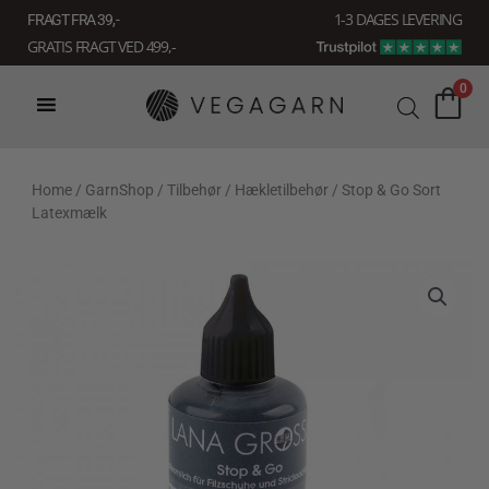
Gå
1-3 DAGES LEVERING
FRAGT FRA 39, -
til
GRATIS FRAGT VED 499,-
indholdet
0
Home
/
GarnShop
/
Tilbehør
/
Hækletilbehør
/ Stop & Go Sort
Latexmælk