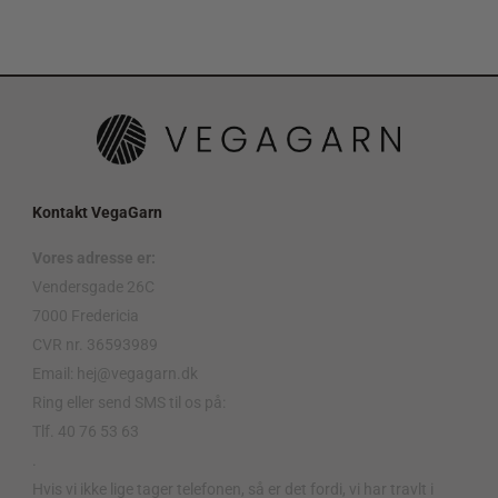
Kontakt VegaGarn
Vores adresse er:
Vendersgade 26C
7000 Fredericia
CVR nr. 36593989
Email: hej@vegagarn.dk
Ring eller send SMS til os på:
Tlf. 40 76 53 63
.
Hvis vi ikke lige tager telefonen, så er det fordi, vi har travlt i