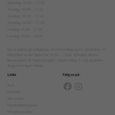
Mandag: 10.00 – 17.00
Tirsdag: 10.00 – 17.00
Onsdag: 10.00 – 17.00
Torsdag: 10.00 – 17.00
Fredag: 10.00 – 17.00
Lørdag: 10.00 – 14.00
.
Der er lukket på helligdage, Grundlovsdag og 24. december. 31.
December er der åbent fra 10.00 – 13.00. Vi holder ekstra
længe åbent til “Open by night”, Black Friday, 5. Juli og andre
dage, hvor byen fester.
Links
Følg os på:
Kurv
F
I
Kontakt
a
n
Min Konto
c
s
Handelsbetingelser
Privatlivspolitik