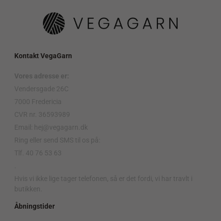
Kontakt VegaGarn
Vores adresse er:
Vendersgade 26C
7000 Fredericia
CVR nr. 36593989
Email: hej@vegagarn.dk
Ring eller send SMS til os på:
Tlf. 40 76 53 63
.
Hvis vi ikke lige tager telefonen, så er det fordi, vi har travlt i
butikken.
Åbningstider