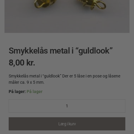
Smykkelås metal i “guldlook”
8,00
kr.
Smykkelås metal i “guldlook” Der er 5 låse i en pose og låsene
måler ca. 9 x 5 mm.
På lager:
På lager
Smykkelås
metal
i
"guldlook"
quantity
Læg i kurv