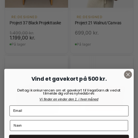
RE:DESIGNED
RE:DESIGNED
Project 37 Black Projekttaske
Project 21 Walnut/Canvas
699,00
kr.
1.499,00
kr.
1.199,00
kr.
På lager
På lager
Vind et gavekort på 500 kr.
Deltag i konkurrencen om et gavekort til VegaGarn.dk ved at
tilmelde dig vores nyhedsbrev.
Vi finder en vinder den 1. i hver måned