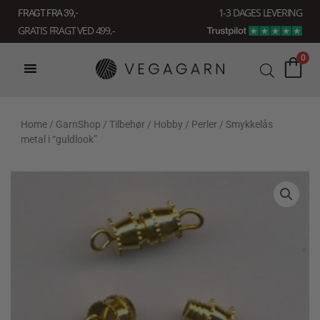
Gå
1-3 DAGES LEVERING
FRAGT FRA 39, -
til
GRATIS FRAGT VED 499,-
indholdet
0
Home
/
GarnShop
/
Tilbehør
/
Hobby
/
Perler
/ Smykkelås
metal i “guldlook”