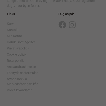
længe åbent til “Open by night”, Black Friday, 5. Juli og andre
dage, hvor byen fester.
Links
Følg os på:
Kurv
F
I
Kontakt
a
n
Min Konto
c
s
Handelsbetingelser
Privatlivspolitik
e
t
Cookie politik
b
a
Returpolitik
o
g
Ansvarsfraskrivelse
o
r
Fortrydelsesformular
Nyhedsbrev &
k
a
Markedsføringsvilkår
m
Vores levandører