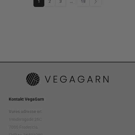
1
2
3
…
18
Kontakt VegaGarn
Vores adresse er:
Vendersgade 26C
7000 Fredericia
CVR nr. 36593989