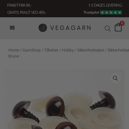
Gå
1-3 DAGES LEVERING
FRAGT FRA 39, -
til
GRATIS FRAGT VED 499,-
indholdet
0
Home
/
GarnShop
/
Tilbehør
/
Hobby
/
Sikkerhedsøjne
/ Sikkerhedsø
Brune