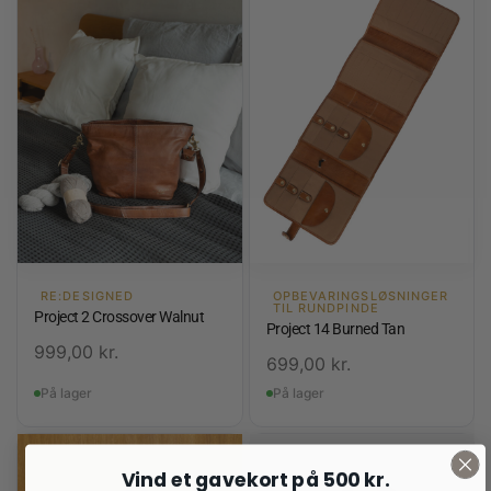
RE:DESIGNED
OPBEVARINGSLØSNINGER
TIL RUNDPINDE
Project 2 Crossover Walnut
Project 14 Burned Tan
999,00
kr.
699,00
kr.
På lager
På lager
Vind et gavekort på 500 kr.