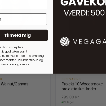
Tilmeld mig
elding accepterer
tlivspolitkken
samt
lse af mails med info omkring
ortimentet. Herunder tilbud og
onkurrencer og events.
ED
OPBEVARING
1 Walnut/Canvas
Projekt 10 Woodsmoke
projekttaske i læder
.
799,00
kr.
På lager