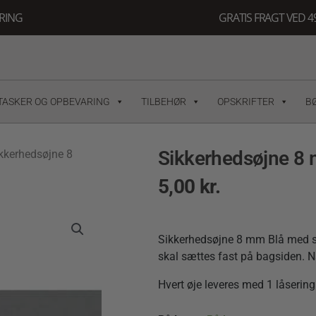
ERING
GRATIS FRAGT VED 49
TASKER OG OPBEVARING
TILBEHØR
OPSKRIFTER
B
Sikkerhedsøjne 8
kkerhedsøjne 8
5,00
kr.
Sikkerhedsøjne 8 mm Blå med sor
skal sættes fast på bagsiden. Nå
Hvert øje leveres med 1 låsering