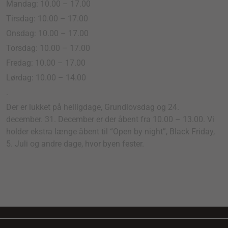
Mandag: 10.00 – 17.00
Tirsdag: 10.00 – 17.00
Onsdag: 10.00 – 17.00
Torsdag: 10.00 – 17.00
Fredag: 10.00 – 17.00
Lørdag: 10.00 – 14.00
.
Der er lukket på helligdage, Grundlovsdag og 24.
december. 31. December er der åbent fra 10.00 – 13.00. Vi
holder ekstra længe åbent til “Open by night”, Black Friday,
5. Juli og andre dage, hvor byen fester.