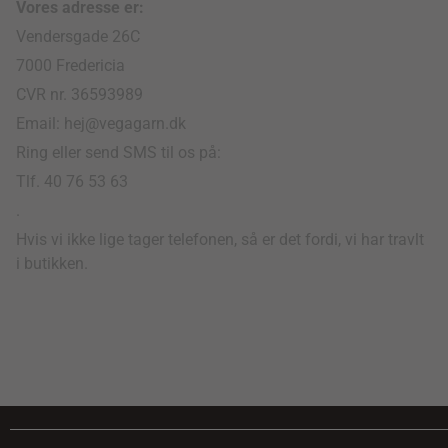
Vores adresse er:
Vendersgade 26C
7000 Fredericia
CVR nr. 36593989
Email: hej@vegagarn.dk
Ring eller send SMS til os på:
Tlf. 40 76 53 63
.
Hvis vi ikke lige tager telefonen, så er det fordi, vi har travlt
i butikken.