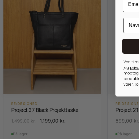
Ved tilm
jeg
priva
modtage
produkts
varer, k
RE:DESIGNED
RE:DESIGN
Project 37 Black Projekttaske
Project 2
1.199,00
kr.
699,00
kr
1.499,00
kr.
På lager
På lager