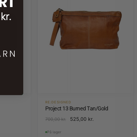
RE:DESIGNED
Project 13 Burned Tan/Gold
525,00
kr.
700,00
kr.
På lager