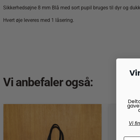
Sikkerhedsøjne 8 mm Blå med sort pupil bruges til dyr og dukker
Hvert øje leveres med 1 låsering.
Vi
Vi anbefaler også:
Delt
gave
Vi fi