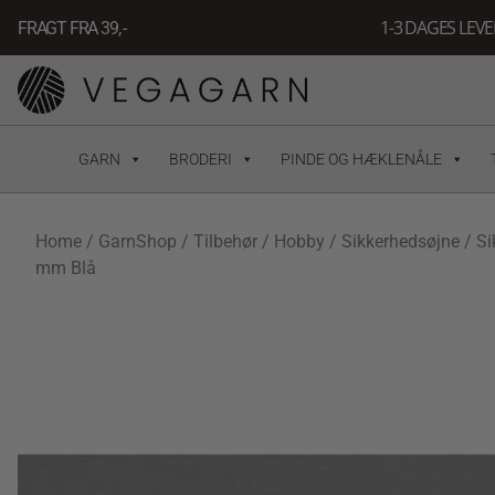
Gå
1-3 DAGES LEV
FRAGT FRA 39, -
til
indholdet
GARN
BRODERI
PINDE OG HÆKLENÅLE
Home
/
GarnShop
/
Tilbehør
/
Hobby
/
Sikkerhedsøjne
/ Si
mm Blå