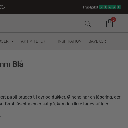
9,-
0
ØGER
AKTIVITETER
INSPIRATION
GAVEKORT
 mm Blå
t pupil bruges til dyr og dukker. Øjnene har en låsering, der
r først låseringen er sat på, kan den ikke tages af igen.
.