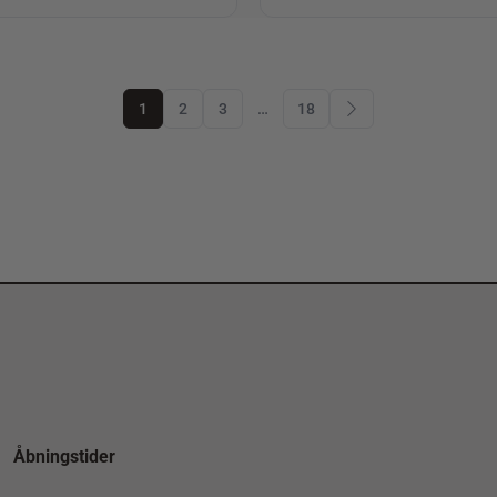
1
2
3
…
18
Åbningstider