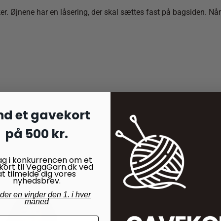
. Øjnene har en låsering, der skal sættes fast på bagsiden. Når 
nd et gavekort
på 500 kr.
ag i konkurrencen om et
kort til VegaGarn.dk ved
at tilmelde dig vores
nyhedsbrev.
nder en vinder den 1. i hver
måned