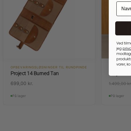
Ved tilm
jeg
priva
modtage
produkts
varer, k
OPBEVARINGSLØSNINGER TIL RUNDPINDE
RE:DESIGN
Project 14 Burned Tan
Project 37
699,00
kr.
1.499,00
kr
På lager
På lager