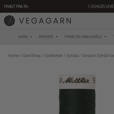
Gå
1-3 DAGES LEV
FRAGT FRA 39, -
til
indholdet
GARN
BRODERI
PINDE OG HÆKLENÅLE
Home
/
GarnShop
/
Sytilbehør
/
Sytråd
/ Seralon Sytråd f