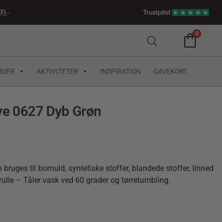
9,-
0
ØGER
AKTIVITETER
INSPIRATION
GAVEKORT
rve 0627 Dyb Grøn
ruges til bomuld, syntetiske stoffer, blandede stoffer, linned
n rulle – Tåler vask ved 60 grader og tørretumbling.