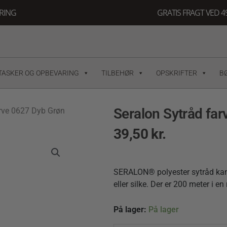
ERING
GRATIS FRAGT VED 49
TASKER OG OPBEVARING
TILBEHØR
OPSKRIFTER
B
Seralon Sytråd fa
arve 0627 Dyb Grøn
39,50
kr.
SERALON® polyester sytråd kan b
eller silke. Der er 200 meter i e
Seralon
På lager:
På lager
Sytråd