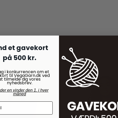
nd et gavekort
på 500 kr.
ag i konkurrencen om et
kort til VegaGarn.dk ved
at tilmelde dig vores
nyhedsbrev.
nder en vinder den 1. i hver
måned