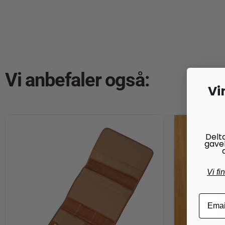
Vi anbefaler også:
Vi
Delt
gave
Vi fi