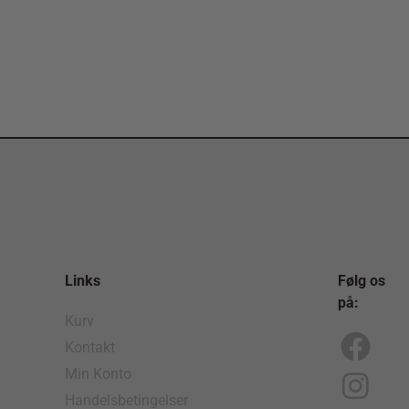
Links
Følg os
på:
Kurv
Kontakt
F
I
Min Konto
a
n
Handelsbetingelser