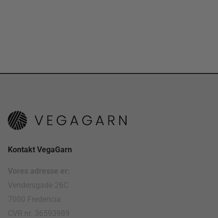
Kontakt VegaGarn
Vores adresse er:
Vendersgade 26C
7000 Fredericia
CVR nr. 36593989