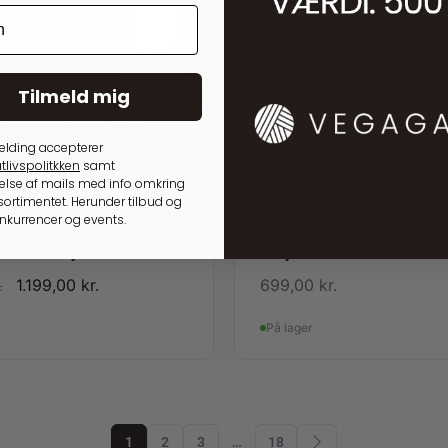
Tilmeld mig
elding accepterer
tlivspolitkken
samt
lse af mails med info omkring
ortimentet. Herunder tilbud og
onkurrencer og events.
ED
RE:DESIGNED
 Black Projekttaske
Project 21 Walnut/Canva
1.199,00
kr.
699,00
kr.
.
På lager
1
2
3
…
18