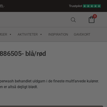
9,-
0
ØGER
AKTIVITETER
INSPIRATION
GAVEKORT
886505- blå/rød
perwash behandlet uldgarn i de fineste multfarvede kulører.
n er altså dejligt blødt.