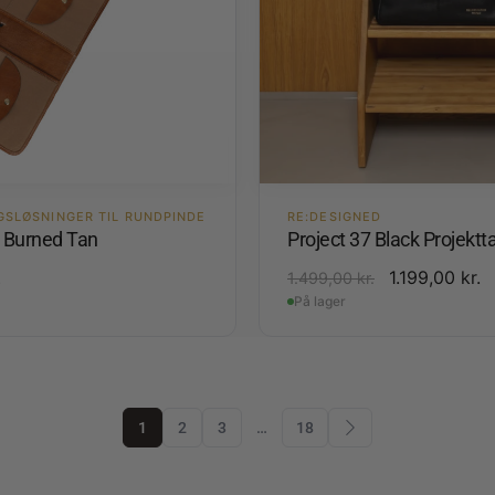
GSLØSNINGER TIL RUNDPINDE
RE:DESIGNED
4 Burned Tan
Project 37 Black Projektt
.
1.199,00
kr.
1.499,00
kr.
På lager
1
2
3
…
18