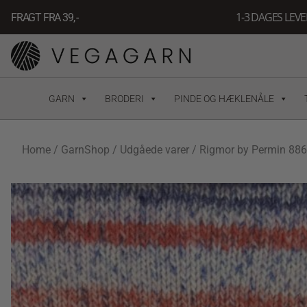
Gå
1-3 DAGES LEV
FRAGT FRA 39, -
til
indholdet
GARN
BRODERI
PINDE OG HÆKLENÅLE
Home
/
GarnShop
/
Udgåede varer
/ Rigmor by Permin 886