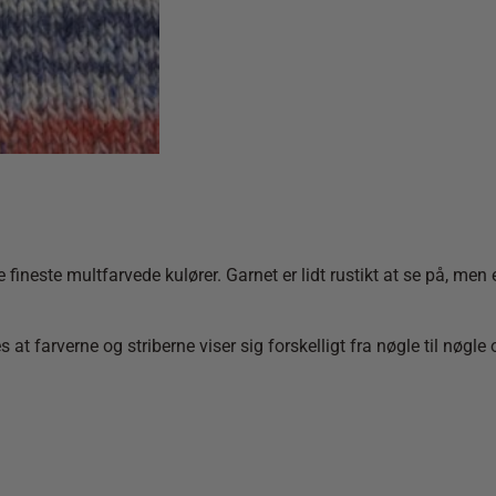
neste multfarvede kulører. Garnet er lidt rustikt at se på, men e
t farverne og striberne viser sig forskelligt fra nøgle til nøgle og