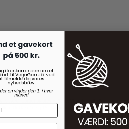
nd et gavekort
på 500 kr.
ag i konkurrencen om et
kort til VegaGarn.dk ved
at tilmelde dig vores
nyhedsbrev.
nder en vinder den 1. i hver
måned
bare være i ubrudt plastemballage. Vi trækker dig ikke i returgeb
ellem klokken 10 og 15, eller send os en mail, inden du sender re