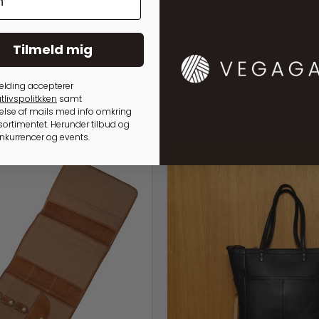
Tilmeld mig
elding accepterer
tlivspolitkken
samt
lse af mails med info omkring
ortimentet. Herunder tilbud og
onkurrencer og events.