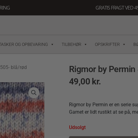
ERING
GRATIS FRAGT VED 49
TASKER OG OPBEVARING
TILBEHØR
OPSKRIFTER
B
Rigmor by Permin 
505- blå/rød
49,00
kr.
Rigmor by Permin er en serie su
Garnet er lidt rustikt at se på, me
Udsolgt