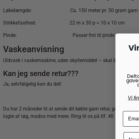
Løbelængde: Ca. 150 meter pr. 50 gram garn
Strikkefasthed: 22 m x 30 p = 10 x 10 cm
Pinde: Passer fint til pinde 4 mm
Vi
Vaskeanvisning
Uldvask i vaskemaskine, uden skyllemiddel – skal liggetørres
Kan jeg sende retur???
Delt
gave
Ja, selvfølgelig kan du det!
Vi fi
Du har 2 måneder til at sende dit købte garn retur, garnet skal 
lugte af røg, mados med mere. Ring til os på tlf. 40 76 53 63 m