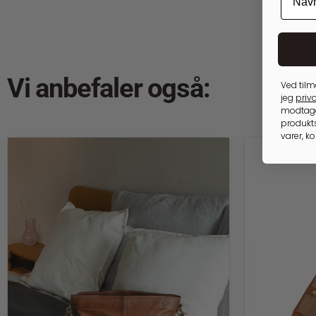
Vi anbefaler også:
Ved tilm
jeg
priva
modtage
produkts
varer, k