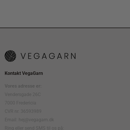
Kontakt VegaGarn
Vores adresse er:
Vendersgade 26C
7000 Fredericia
CVR nr. 36593989
Email: hej@vegagarn.dk
Ring eller send SMS til os på: