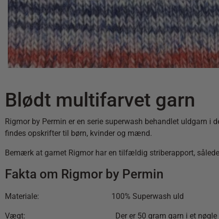
Blødt multifarvet garn
Rigmor by Permin er en serie superwash behandlet uldgarn i de fi
findes opskrifter til børn, kvinder og mænd.
Bemærk at garnet Rigmor har en tilfældig striberapport, således a
Fakta om Rigmor by Permin
Materiale: 100% Superwash uld
Vægt: Der er 50 gram garn i et nøgle