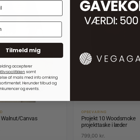
Tilmeld mig
elding accepterer
tlivspolitkken
samt
lse af mails med info omkring
ortimentet. Herunder tilbud og
onkurrencer og events.
ED
OPBEVARING
1 Walnut/Canvas
Projekt 10 Woodsmoke
projekttaske i læder
.
799,00
kr.