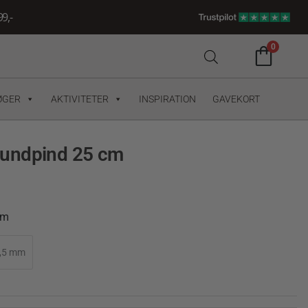
9,-
0
ØGER
AKTIVITETER
INSPIRATION
GAVEKORT
undpind 25 cm
cm
,5 mm