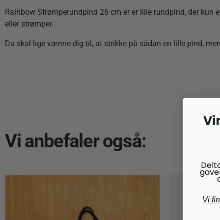
Rainbow Strømperundpind 25 cm er er lille rundpind, der kun e
eller strømper.
Du skal lige vænne dig til, at strikke på sådan en lille pind, me
Vi
Vi anbefaler også:
Delt
gave
Vi fi