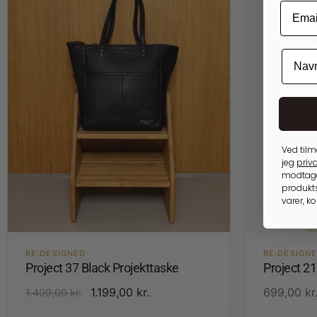
Ved tilm
jeg
priva
modtage
produkts
varer, k
RE:DESIGNED
RE:DESIGN
Project 37 Black Projekttaske
Project 2
1.199,00
kr.
699,00
kr
1.499,00
kr.