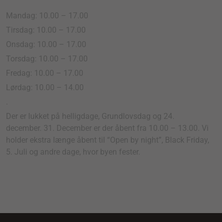
Mandag: 10.00 – 17.00
Tirsdag: 10.00 – 17.00
Onsdag: 10.00 – 17.00
Torsdag: 10.00 – 17.00
Fredag: 10.00 – 17.00
Lørdag: 10.00 – 14.00
.
Der er lukket på helligdage, Grundlovsdag og 24.
december. 31. December er der åbent fra 10.00 – 13.00. Vi
holder ekstra længe åbent til “Open by night”, Black Friday,
5. Juli og andre dage, hvor byen fester.