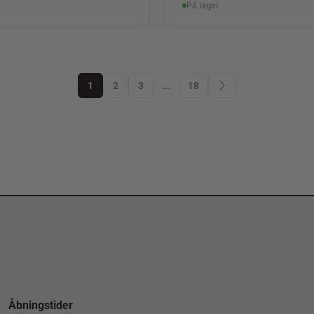
På lager
1
2
3
…
18
Åbningstider