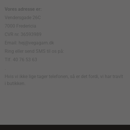
Vores adresse er:
Vendersgade 26C
7000 Fredericia
CVR nr. 36593989
Email: hej@vegagarn.dk
Ring eller send SMS til os på:
Tlf. 40 76 53 63
.
Hvis vi ikke lige tager telefonen, så er det fordi, vi har travlt
i butikken.