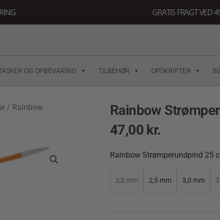
ERING
GRATIS FRAGT VED 49
TASKER OG OPBEVARING
TILBEHØR
OPSKRIFTER
B
Rainbow Strømper
ow
/ Rainbow
47,00
kr.
Rainbow
Rainbow Strømperundpind 25 
Strømperundpind
25
2,0 mm
2,5 mm
3,0 mm
3
cm
quantity