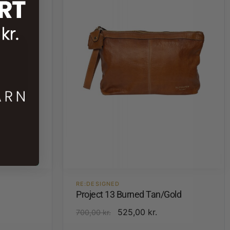
RE:DESIGNED
Project 13 Burned Tan/Gold
525,00
kr.
700,00
kr.