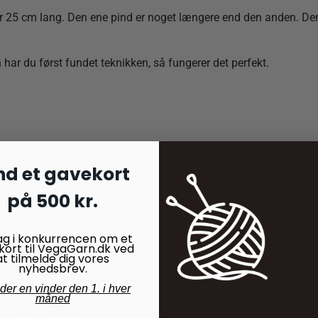
r 25 cm lang. Den ene pind er noget længere end den anden. Den s
n har du først fundet teknikken, så fungerer det perfekt.
nd et gavekort
på 500 kr.
ag i konkurrencen om et
kort til VegaGarn.dk ved
at tilmelde dig vores
nyhedsbrev.
nder en vinder den 1. i hver
måned