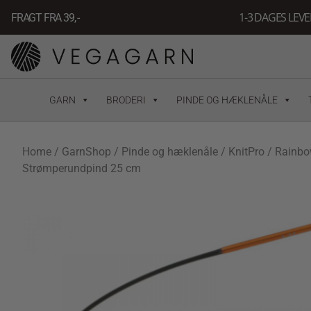
Gå
1-3 DAGES LEV
FRAGT FRA 39, -
til
indholdet
GARN
BRODERI
PINDE OG HÆKLENÅLE
Home
/
GarnShop
/
Pinde og hæklenåle
/
KnitPro
/
Rainb
Strømperundpind 25 cm