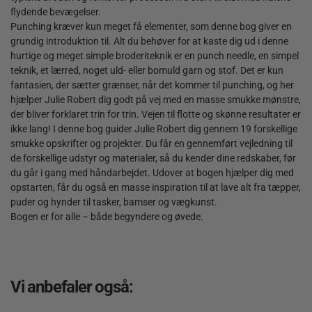
flydende bevægelser.
Punching kræver kun meget få elementer, som denne bog giver en
grundig introduktion til. Alt du behøver for at kaste dig ud i denne
hurtige og meget simple broderiteknik er en punch needle, en simpel
teknik, et lærred, noget uld- eller bomuld garn og stof. Det er kun
fantasien, der sætter grænser, når det kommer til punching, og her
hjælper Julie Robert dig godt på vej med en masse smukke mønstre,
der bliver forklaret trin for trin. Vejen til flotte og skønne resultater er
ikke lang! I denne bog guider Julie Robert dig gennem 19 forskellige
smukke opskrifter og projekter. Du får en gennemført vejledning til
de forskellige udstyr og materialer, så du kender dine redskaber, før
du går i gang med håndarbejdet. Udover at bogen hjælper dig med
opstarten, får du også en masse inspiration til at lave alt fra tæpper,
puder og hynder til tasker, bamser og vægkunst.
Bogen er for alle – både begyndere og øvede.
Vi anbefaler også: