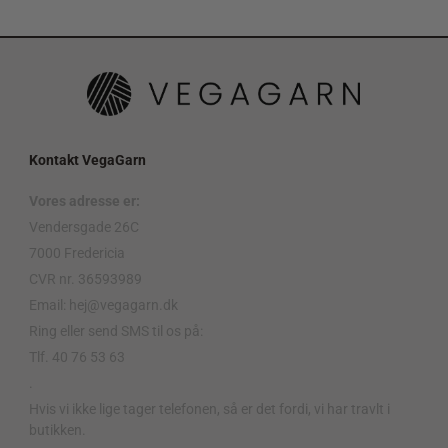
Kontakt VegaGarn
Vores adresse er:
Vendersgade 26C
7000 Fredericia
CVR nr. 36593989
Email: hej@vegagarn.dk
Ring eller send SMS til os på:
Tlf. 40 76 53 63
.
Hvis vi ikke lige tager telefonen, så er det fordi, vi har travlt i
butikken.