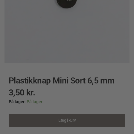
Plastikknap Mini Sort 6,5 mm
3,50
kr.
På lager:
På lager
Plastikknap
Mini
Sort
Læg i kurv
6,5
mm