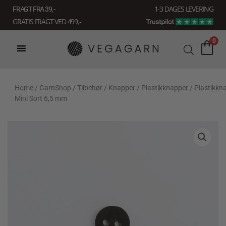
Gå
1-3 DAGES LEVERING
FRAGT FRA 39, -
til
GRATIS FRAGT VED 499,-
indholdet
0
Home
/
GarnShop
/
Tilbehør
/
Knapper
/
Plastikknapper
/ Plastikkn
Mini Sort 6,5 mm