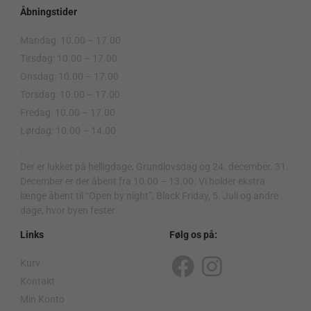
Åbningstider
Mandag: 10.00 – 17.00
Tirsdag: 10.00 – 17.00
Onsdag: 10.00 – 17.00
Torsdag: 10.00 – 17.00
Fredag: 10.00 – 17.00
Lørdag: 10.00 – 14.00
.
Der er lukket på helligdage, Grundlovsdag og 24. december. 31.
December er der åbent fra 10.00 – 13.00. Vi holder ekstra
længe åbent til “Open by night”, Black Friday, 5. Juli og andre
dage, hvor byen fester.
Links
Følg os på:
Kurv
F
I
Kontakt
a
n
Min Konto