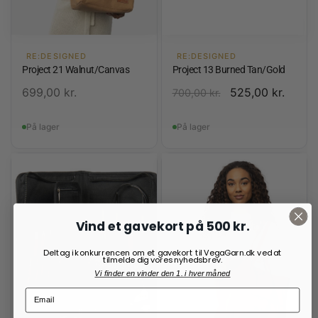
RE:DESIGNED
RE:DESIGNED
Project 21 Walnut/Canvas
Project 13 Burned Tan/Gold
699,00
kr.
525,00
kr.
700,00
kr.
På lager
På lager
Vind et gavekort på 500 kr.
Deltag i konkurrencen om et gavekort til VegaGarn.dk ved at
tilmelde dig vores nyhedsbrev.
Vi finder en vinder den 1. i hver måned