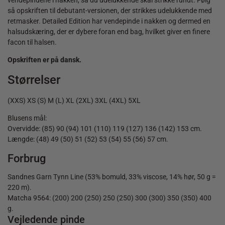
så opskriften til debutant-versionen, der strikkes udelukkende med
retmasker. Detailed Edition har vendepinde i nakken og dermed en
halsudskæring, der er dybere foran end bag, hvilket giver en finere
facon til halsen.
Opskriften er på dansk.
Størrelser
(XXS) XS (S) M (L) XL (2XL) 3XL (4XL) 5XL
Blusens mål:
Overvidde: (85) 90 (94) 101 (110) 119 (127) 136 (142) 153 cm.
Længde: (48) 49 (50) 51 (52) 53 (54) 55 (56) 57 cm.
Forbrug
Sandnes Garn Tynn Line (53% bomuld, 33% viscose, 14% hør, 50 g =
220 m).
Matcha 9564: (200) 200 (250) 250 (250) 300 (300) 350 (350) 400
g.
Vejledende pinde