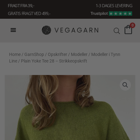
Gå
1-3 DAGES LEVERING
FRAGT FRA 39, -
til
GRATIS FRAGT VED 499,-
indholdet
0
Home
/
GarnShop
/
Opskrifter
/
Modeller
/
Modeller i Tynn
Line
/ Plain Yoke Tee 28 – Strikkeopskrift