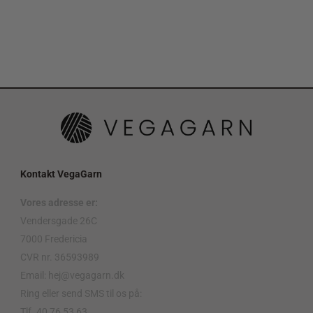
Kontakt VegaGarn
Vores adresse er:
Vendersgade 26C
7000 Fredericia
CVR nr. 36593989
Email: hej@vegagarn.dk
Ring eller send SMS til os på:
Tlf. 40 76 53 63