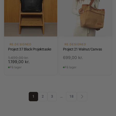
RE:DESIGNED
RE:DESIGNED
Project 37 Black Projekttaske
Project 21 Walnut/Canvas
699,00
kr.
1.499,00
kr.
1.199,00
kr.
På lager
På lager
1
2
3
…
18