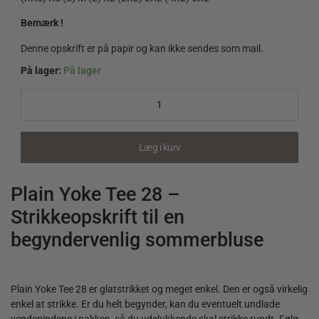
Bemærk !
Denne opskrift er på papir og kan ikke sendes som mail.
På lager:
På lager
Plain
Yoke
Tee
28
-
Læg i kurv
Strikkeopskrift
quantity
Plain Yoke Tee 28 –
Strikkeopskrift til en
begyndervenlig sommerbluse
Plain Yoke Tee 28 er glatstrikket og meget enkel. Den er også virkelig
enkel at strikke. Er du helt begynder, kan du eventuelt undlade
vendepindene i nakken, så du udelukkende skal strikke rundt. Følg