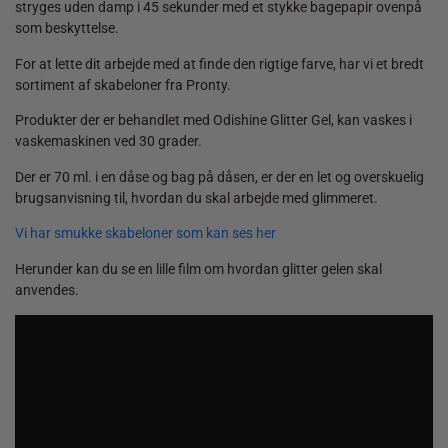
stryges uden damp i 45 sekunder med et stykke bagepapir ovenpå
som beskyttelse.
For at lette dit arbejde med at finde den rigtige farve, har vi et bredt
sortiment af skabeloner fra Pronty.
Produkter der er behandlet med Odishine Glitter Gel, kan vaskes i
vaskemaskinen ved 30 grader.
Der er 70 ml. i en dåse og bag på dåsen, er der en let og overskuelig
brugsanvisning til, hvordan du skal arbejde med glimmeret.
Vi har smukke skabeloner som kan ses her
Herunder kan du se en lille film om hvordan glitter gelen skal
anvendes.