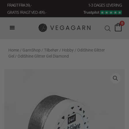
Gå
1-3 DAGES LEVERING
FRAGT FRA 39, -
til
GRATIS FRAGT VED 499,-
indholdet
0
Home
/
GarnShop
/
Tilbehør
/
Hobby
/
OdiShine Glitter
Gel
/ OdiShine Glitter Gel Diamond