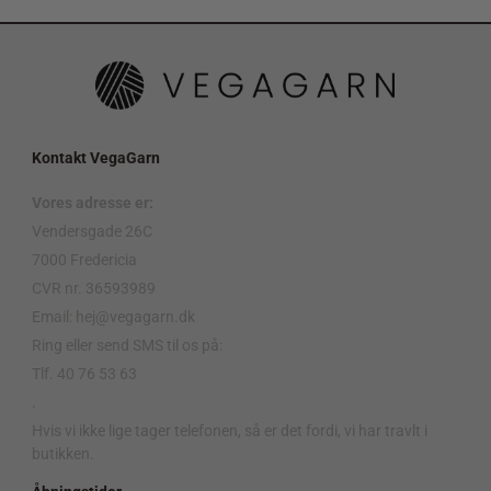
Kontakt VegaGarn
Vores adresse er:
Vendersgade 26C
7000 Fredericia
CVR nr. 36593989
Email: hej@vegagarn.dk
Ring eller send SMS til os på:
Tlf. 40 76 53 63
.
Hvis vi ikke lige tager telefonen, så er det fordi, vi har travlt i
butikken.