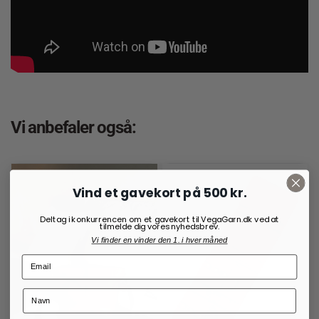
Vi anbefaler også:
Vind et gavekort på 500 kr.
Deltag i konkurrencen om et gavekort til VegaGarn.dk ved at
tilmelde dig vores nyhedsbrev.
Vi finder en vinder den 1. i hver måned