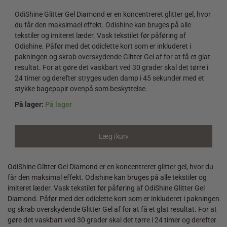
OdiShine Glitter Gel Diamond er en koncentreret glitter gel, hvor
du får den maksimael effekt. Odishine kan bruges på alle
tekstiler og imiteret læder. Vask tekstilet før påføring af
Odishine. Påfør med det odiclette kort som er inkluderet i
pakningen og skrab overskydende Glitter Gel af for at få et glat
resultat. For at gøre det vaskbart ved 30 grader skal det tørre i
24 timer og derefter stryges uden damp i 45 sekunder med et
stykke bagepapir ovenpå som beskyttelse.
På lager:
På lager
OdiShine
Glitter
Gel
Læg i kurv
Diamond
quantity
OdiShine Glitter Gel Diamond er en koncentreret glitter gel, hvor du
får den maksimal effekt. Odishine kan bruges på alle tekstiler og
imiteret læder. Vask tekstilet før påføring af OdiShine Glitter Gel
Diamond. Påfør med det odiclette kort som er inkluderet i pakningen
og skrab overskydende Glitter Gel af for at få et glat resultat. For at
gøre det vaskbart ved 30 grader skal det tørre i 24 timer og derefter