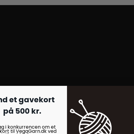
nd et gavekort
på 500 kr.
ag i konkurrencen om et
kort til VegaGarn.dk ved