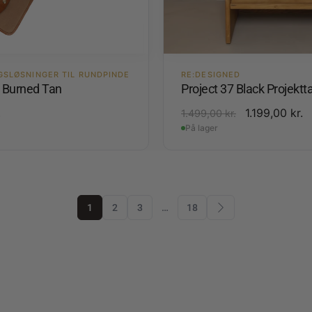
GSLØSNINGER TIL RUNDPINDE
RE:DESIGNED
4 Burned Tan
Project 37 Black Projektt
.
1.199,00
kr.
1.499,00
kr.
På lager
1
2
3
…
18