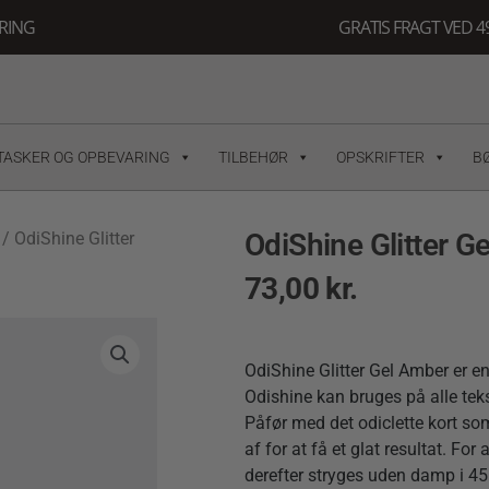
ERING
GRATIS FRAGT VED 49
TASKER OG OPBEVARING
TILBEHØR
OPSKRIFTER
B
OdiShine Glitter G
/ OdiShine Glitter
73,00
kr.
OdiShine Glitter Gel Amber er en
Odishine kan bruges på alle tekst
Påfør med det odiclette kort so
af for at få et glat resultat. For
derefter stryges uden damp i 4