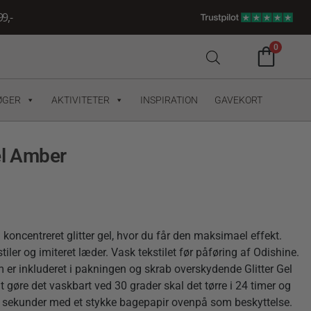
9,-
0
ØGER
AKTIVITETER
INSPIRATION
GAVEKORT
el Amber
 koncentreret glitter gel, hvor du får den maksimael effekt.
iler og imiteret læder. Vask tekstilet før påføring af Odishine.
m er inkluderet i pakningen og skrab overskydende Glitter Gel
 at gøre det vaskbart ved 30 grader skal det tørre i 24 timer og
5 sekunder med et stykke bagepapir ovenpå som beskyttelse.