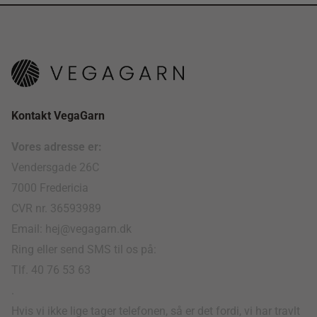
Kontakt VegaGarn
Vores adresse er:
Vendersgade 26C
7000 Fredericia
CVR nr. 36593989
Email: hej@vegagarn.dk
Ring eller send SMS til os på:
Tlf. 40 76 53 63
.
Hvis vi ikke lige tager telefonen, så er det fordi, vi har travlt