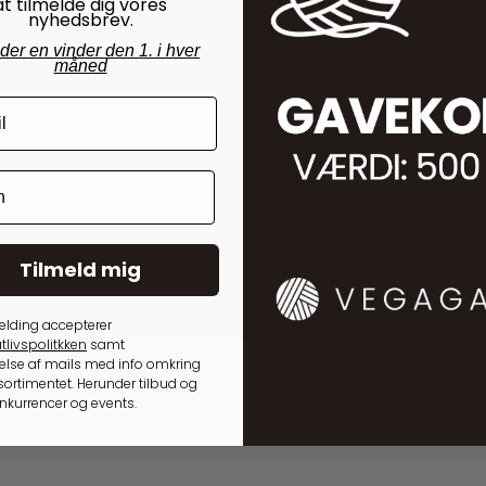
at tilmelde dig vores
nyhedsbrev.
nder en vinder den 1. i hver
måned
Tilmeld mig
elding accepterer
tlivspolitkken
samt
lse af mails med info omkring
ortimentet. Herunder tilbud og
onkurrencer og events.