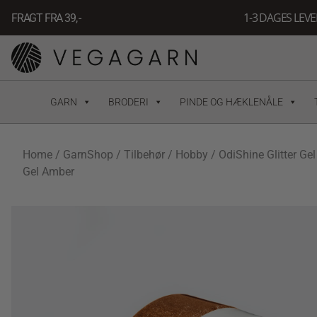
Gå
1-3 DAGES LEV
FRAGT FRA 39, -
til
indholdet
GARN
BRODERI
PINDE OG HÆKLENÅLE
Home
/
GarnShop
/
Tilbehør
/
Hobby
/
OdiShine Glitter Gel
Gel Amber