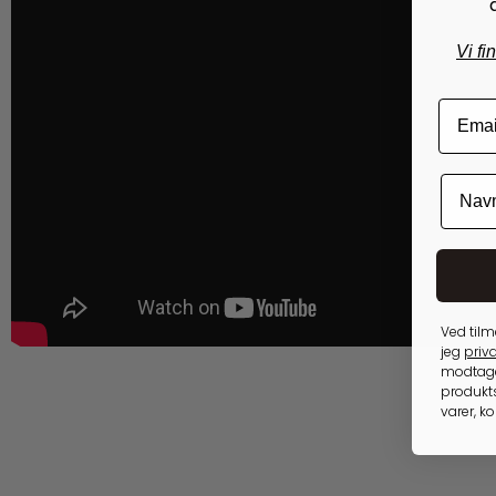
Vi fi
Ved tilm
jeg
priva
modtage
produkts
varer, k