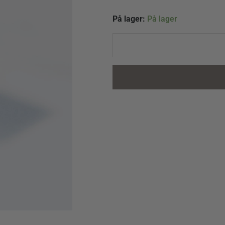
OdiShine
På lager:
På lager
Glitter
Gel
Amber
quantity